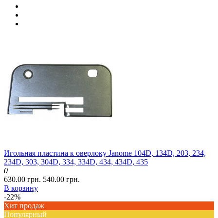
Игольная пластина к оверлоку Janome 104D, 134D, 203, 234,
234D, 303, 304D, 334, 334D, 434, 434D, 435
0
630.00 грн.
540.00 грн.
В корзину
-22%
Хит продаж
Популярный