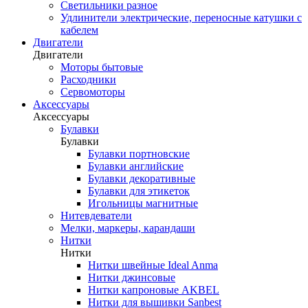
Светильники разное
Удлинители электрические, переносные катушки с
кабелем
Двигатели
Двигатели
Моторы бытовые
Расходники
Сервомоторы
Аксессуары
Аксессуары
Булавки
Булавки
Булавки портновские
Булавки английские
Булавки декоративные
Булавки для этикеток
Игольницы магнитные
Нитевдеватели
Мелки, маркеры, карандаши
Нитки
Нитки
Нитки швейные Ideal Anma
Нитки джинсовые
Нитки капроновые AKBEL
Нитки для вышивки Sanbest