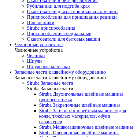
Окантователи в четыре сложения
Рубильники для подгиба края
Окантователи для распошивальных машин
Приспособления для пришивания резинки
Шлевочники
Siruba приспособления
Приспособления специальные
Окантователи для бытовых машин
Челночные устройства
Челночные устройства
Челноки
Шпули
Шпульные колпачки
Запасные части к швейному оборудованию
Запасные части к швейному оборудованию
Siruba Запасные части
Siruba Запасные части
Siruba Двухигольные швейные машины
цепного стежка
Siruba Закрепочные швейные машины
Siruba Запчасти к швейным машинам для
кожи, тяжёлых материалов, обуви,
галантереи
Siruba Мешкозашивочные швейные машины
Siruba Оверлочные швейные машины