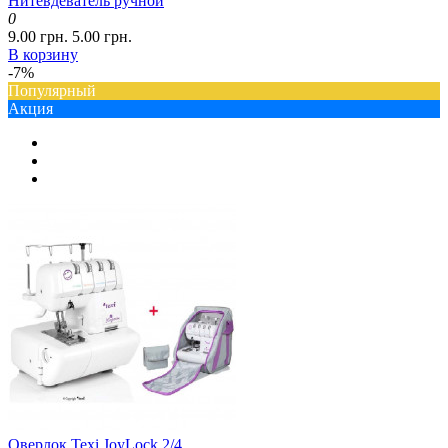
Нитевдеватель ручной
0
9.00 грн.
5.00 грн.
В корзину
-7%
Популярный
Акция
Оверлок Texi JoyLock 2/4