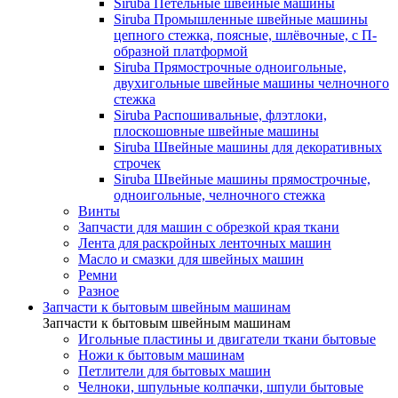
Siruba Петельные швейные машины
Siruba Промышленные швейные машины
цепного стежка, поясные, шлёвочные, с П-
образной платформой
Siruba Прямострочные одноигольные,
двухигольные швейные машины челночного
стежка
Siruba Распошивальные, флэтлоки,
плоскошовные швейные машины
Siruba Швейные машины для декоративных
строчек
Siruba Швейные машины прямострочные,
одноигольные, челночного стежка
Винты
Запчасти для машин с обрезкой края ткани
Лента для раскройных ленточных машин
Масло и смазки для швейных машин
Ремни
Разное
Запчасти к бытовым швейным машинам
Запчасти к бытовым швейным машинам
Игольные пластины и двигатели ткани бытовые
Ножи к бытовым машинам
Петлители для бытовых машин
Челноки, шпульные колпачки, шпули бытовые