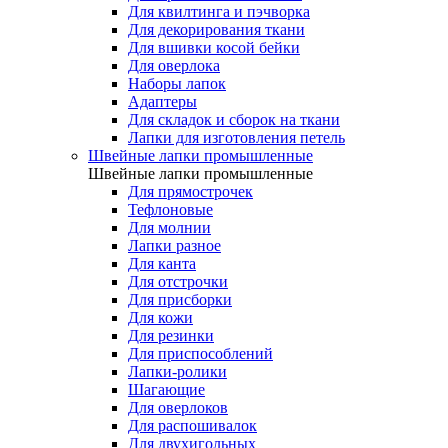
Для квилтинга и пэчворка
Для декорирования ткани
Для вшивки косой бейки
Для оверлока
Наборы лапок
Адаптеры
Для складок и сборок на ткани
Лапки для изготовления петель
Швейные лапки промышленные
Швейные лапки промышленные
Для прямострочек
Тефлоновые
Для молнии
Лапки разное
Для канта
Для отстрочки
Для присборки
Для кожи
Для резинки
Для приспособлений
Лапки-ролики
Шагающие
Для оверлоков
Для распошивалок
Для двухигольных