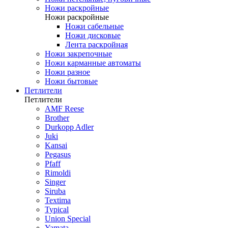
Ножи раскройные
Ножи раскройные
Ножи сабельные
Ножи дисковые
Лента раскройная
Ножи закрепочные
Ножи карманные автоматы
Ножи разное
Ножи бытовые
Петлители
Петлители
AMF Reese
Brother
Durkopp Adler
Juki
Kansai
Pegasus
Pfaff
Rimoldi
Singer
Siruba
Textima
Typical
Union Special
Yamata