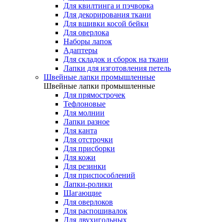
Для квилтинга и пэчворка
Для декорирования ткани
Для вшивки косой бейки
Для оверлока
Наборы лапок
Адаптеры
Для складок и сборок на ткани
Лапки для изготовления петель
Швейные лапки промышленные
Швейные лапки промышленные
Для прямострочек
Тефлоновые
Для молнии
Лапки разное
Для канта
Для отстрочки
Для присборки
Для кожи
Для резинки
Для приспособлений
Лапки-ролики
Шагающие
Для оверлоков
Для распошивалок
Для двухигольных