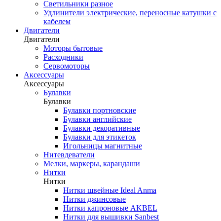
Светильники разное
Удлинители электрические, переносные катушки с
кабелем
Двигатели
Двигатели
Моторы бытовые
Расходники
Сервомоторы
Аксессуары
Аксессуары
Булавки
Булавки
Булавки портновские
Булавки английские
Булавки декоративные
Булавки для этикеток
Игольницы магнитные
Нитевдеватели
Мелки, маркеры, карандаши
Нитки
Нитки
Нитки швейные Ideal Anma
Нитки джинсовые
Нитки капроновые AKBEL
Нитки для вышивки Sanbest