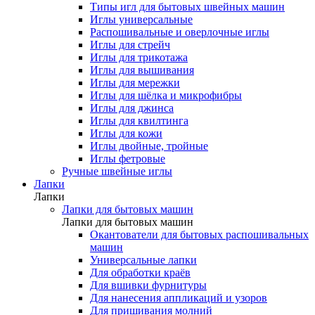
Типы игл для бытовых швейных машин
Иглы универсальные
Распошивальные и оверлочные иглы
Иглы для стрейч
Иглы для трикотажа
Иглы для вышивания
Иглы для мережки
Иглы для шёлка и микрофибры
Иглы для джинса
Иглы для квилтинга
Иглы для кожи
Иглы двойные, тройные
Иглы фетровые
Ручные швейные иглы
Лапки
Лапки
Лапки для бытовых машин
Лапки для бытовых машин
Окантователи для бытовых распошивальных
машин
Универсальные лапки
Для обработки краёв
Для вшивки фурнитуры
Для нанесения аппликаций и узоров
Для пришивания молний