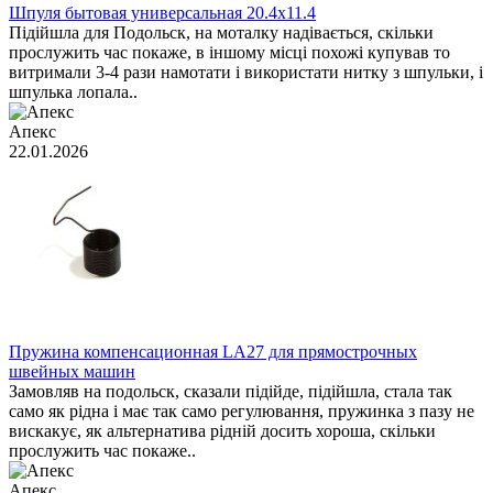
Шпуля бытовая универсальная 20.4x11.4
Підійшла для Подольск, на моталку надівається, скільки
прослужить час покаже, в іншому місці похожі купував то
витримали 3-4 рази намотати і використати нитку з шпульки, і
шпулька лопала..
Апекс
22.01.2026
Пружина компенсационная LA27 для прямострочных
швейных машин
Замовляв на подольск, сказали підійде, підійшла, стала так
само як рідна і має так само регулювання, пружинка з пазу не
вискакує, як альтернатива рідній досить хороша, скільки
прослужить час покаже..
Апекс