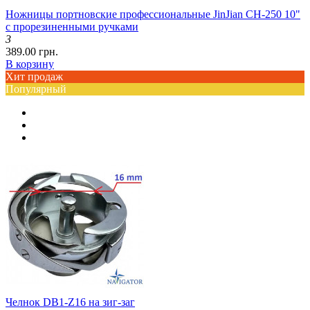
Ножницы портновские профессиональные JinJian CH-250 10"
с прорезиненными ручками
3
389.00 грн.
В корзину
Хит продаж
Популярный
Челнок DB1-Z16 на зиг-заг