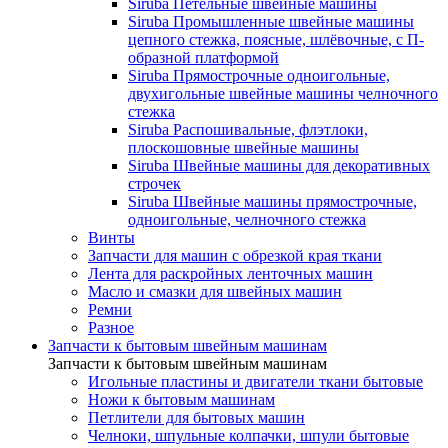
Siruba Петельные швейные машины
Siruba Промышленные швейные машины
цепного стежка, поясные, шлёвочные, с П-
образной платформой
Siruba Прямострочные одноигольные,
двухигольные швейные машины челночного
стежка
Siruba Распошивальные, флэтлоки,
плоскошовные швейные машины
Siruba Швейные машины для декоративных
строчек
Siruba Швейные машины прямострочные,
одноигольные, челночного стежка
Винты
Запчасти для машин с обрезкой края ткани
Лента для раскройных ленточных машин
Масло и смазки для швейных машин
Ремни
Разное
Запчасти к бытовым швейным машинам
Запчасти к бытовым швейным машинам
Игольные пластины и двигатели ткани бытовые
Ножи к бытовым машинам
Петлители для бытовых машин
Челноки, шпульные колпачки, шпули бытовые