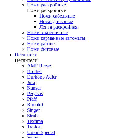
Ножи раскройные
Ножи раскройные
Ножи сабельные
Ножи дисковые
Лента раскройная
Ножи закрепочные
Ножи карманные автоматы
Ножи разное
Ножи бытовые
Петлители
Петлители
AMF Reese
Brother
Durkopp Adler
Juki
Kansai
Pegasus
Pfaff
Rimoldi
Singer
Siruba
Textima
Typical
Union Special
Yamata