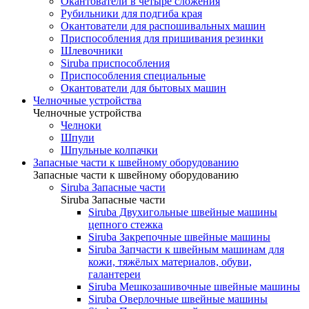
Окантователи в четыре сложения
Рубильники для подгиба края
Окантователи для распошивальных машин
Приспособления для пришивания резинки
Шлевочники
Siruba приспособления
Приспособления специальные
Окантователи для бытовых машин
Челночные устройства
Челночные устройства
Челноки
Шпули
Шпульные колпачки
Запасные части к швейному оборудованию
Запасные части к швейному оборудованию
Siruba Запасные части
Siruba Запасные части
Siruba Двухигольные швейные машины
цепного стежка
Siruba Закрепочные швейные машины
Siruba Запчасти к швейным машинам для
кожи, тяжёлых материалов, обуви,
галантереи
Siruba Мешкозашивочные швейные машины
Siruba Оверлочные швейные машины