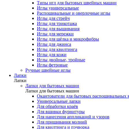
Типы игл для бытовых швейных машин
Иглы универсальные
Распошивальные и оверлочные иглы
Иглы для стрейч
Иглы для трикотажа
Иглы для вышивания
Иглы для мережки
Иглы для шёлка и микрофибры
Иглы для джинса
Иглы для квилтинга
Иглы для кожи
Иглы двойные, тройные
Иглы фетровые
Ручные швейные иглы
Лапки
Лапки
Лапки для бытовых машин
Лапки для бытовых машин
Окантователи для бытовых распошивальных
Универсальные лапки
Для обработки краёв
Для вшивки фурнитуры
Для нанесения аппликаций и узоров
Для пришивания молний
Для квилтинга и пэчворка