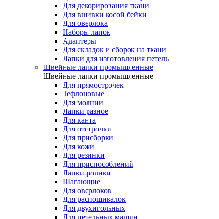
Для декорирования ткани
Для вшивки косой бейки
Для оверлока
Наборы лапок
Адаптеры
Для складок и сборок на ткани
Лапки для изготовления петель
Швейные лапки промышленные
Швейные лапки промышленные
Для прямострочек
Тефлоновые
Для молнии
Лапки разное
Для канта
Для отстрочки
Для присборки
Для кожи
Для резинки
Для приспособлений
Лапки-ролики
Шагающие
Для оверлоков
Для распошивалок
Для двухигольных
Для петельных машин