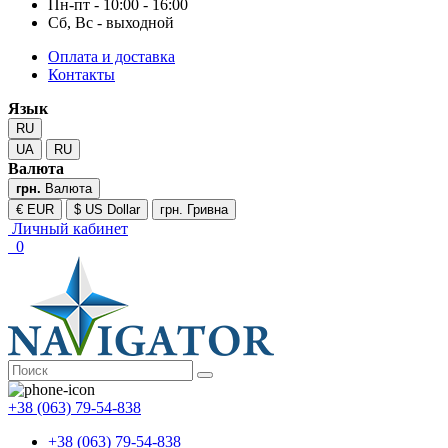
Пн-пт - 10:00 - 16:00
Сб, Вс - выходной
Оплата и доставка
Контакты
Язык
RU
UA
RU
Валюта
грн.
Валюта
€ EUR
$ US Dollar
грн. Гривна
Личный кабинет
0
+38 (063) 79-54-838
+38 (063) 79-54-838