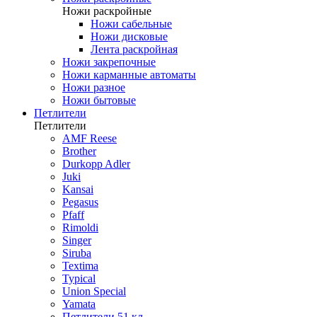
Ножи раскройные
Ножи сабельные
Ножи дисковые
Лента раскройная
Ножи закрепочные
Ножи карманные автоматы
Ножи разное
Ножи бытовые
Петлители
Петлители
AMF Reese
Brother
Durkopp Adler
Juki
Kansai
Pegasus
Pfaff
Rimoldi
Singer
Siruba
Textima
Typical
Union Special
Yamata
Петлители 51 кл.