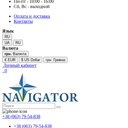
Пн-пт - 10:00 - 16:00
Сб, Вс - выходной
Оплата и доставка
Контакты
Язык
RU
UA
RU
Валюта
грн.
Валюта
€ EUR
$ US Dollar
грн. Гривна
Личный кабинет
0
+38 (063) 79-54-838
+38 (063) 79-54-838