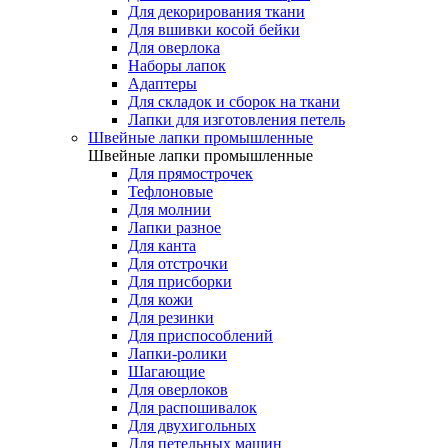
Для декорирования ткани
Для вшивки косой бейки
Для оверлока
Наборы лапок
Адаптеры
Для складок и сборок на ткани
Лапки для изготовления петель
Швейные лапки промышленные
Швейные лапки промышленные
Для прямострочек
Тефлоновые
Для молнии
Лапки разное
Для канта
Для отстрочки
Для присборки
Для кожи
Для резинки
Для приспособлений
Лапки-ролики
Шагающие
Для оверлоков
Для распошивалок
Для двухигольных
Для петельных машин