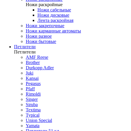
Ножи раскройные
Ножи сабельные
Ножи дисковые
Лента раскройная
Ножи закрепочные
Ножи карманные автоматы
Ножи разное
Ножи бытовые
Петлители
Петлители
AMF Reese
Brother
Durkopp Adler
Juki
Kansai
Pegasus
Pfaff
Rimoldi
Singer
Siruba
Textima
Typical
Union Special
Yamata
Петлители 51 кл.