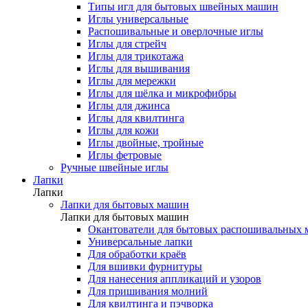
Типы игл для бытовых швейных машин
Иглы универсальные
Распошивальные и оверлочные иглы
Иглы для стрейч
Иглы для трикотажа
Иглы для вышивания
Иглы для мережки
Иглы для шёлка и микрофибры
Иглы для джинса
Иглы для квилтинга
Иглы для кожи
Иглы двойные, тройные
Иглы фетровые
Ручные швейные иглы
Лапки
Лапки
Лапки для бытовых машин
Лапки для бытовых машин
Окантователи для бытовых распошивальных
Универсальные лапки
Для обработки краёв
Для вшивки фурнитуры
Для нанесения аппликаций и узоров
Для пришивания молний
Для квилтинга и пэчворка