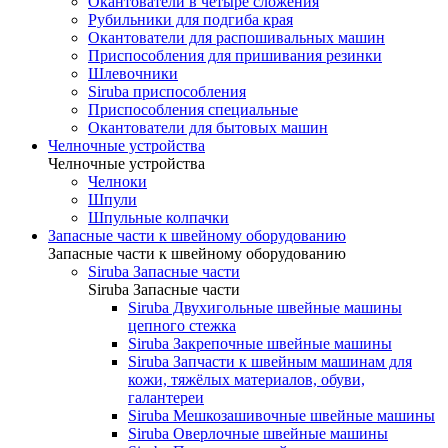
Окантователи в четыре сложения
Рубильники для подгиба края
Окантователи для распошивальных машин
Приспособления для пришивания резинки
Шлевочники
Siruba приспособления
Приспособления специальные
Окантователи для бытовых машин
Челночные устройства
Челночные устройства
Челноки
Шпули
Шпульные колпачки
Запасные части к швейному оборудованию
Запасные части к швейному оборудованию
Siruba Запасные части
Siruba Запасные части
Siruba Двухигольные швейные машины
цепного стежка
Siruba Закрепочные швейные машины
Siruba Запчасти к швейным машинам для
кожи, тяжёлых материалов, обуви,
галантереи
Siruba Мешкозашивочные швейные машины
Siruba Оверлочные швейные машины