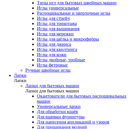
Типы игл для бытовых швейных машин
Иглы универсальные
Распошивальные и оверлочные иглы
Иглы для стрейч
Иглы для трикотажа
Иглы для вышивания
Иглы для мережки
Иглы для шёлка и микрофибры
Иглы для джинса
Иглы для квилтинга
Иглы для кожи
Иглы двойные, тройные
Иглы фетровые
Ручные швейные иглы
Лапки
Лапки
Лапки для бытовых машин
Лапки для бытовых машин
Окантователи для бытовых распошивальных
машин
Универсальные лапки
Для обработки краёв
Для вшивки фурнитуры
Для нанесения аппликаций и узоров
Для пришивания молний