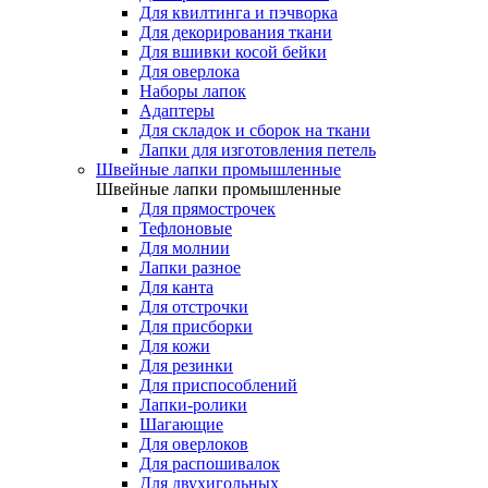
Для квилтинга и пэчворка
Для декорирования ткани
Для вшивки косой бейки
Для оверлока
Наборы лапок
Адаптеры
Для складок и сборок на ткани
Лапки для изготовления петель
Швейные лапки промышленные
Швейные лапки промышленные
Для прямострочек
Тефлоновые
Для молнии
Лапки разное
Для канта
Для отстрочки
Для присборки
Для кожи
Для резинки
Для приспособлений
Лапки-ролики
Шагающие
Для оверлоков
Для распошивалок
Для двухигольных