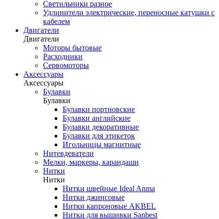
Светильники разное
Удлинители электрические, переносные катушки с
кабелем
Двигатели
Двигатели
Моторы бытовые
Расходники
Сервомоторы
Аксессуары
Аксессуары
Булавки
Булавки
Булавки портновские
Булавки английские
Булавки декоративные
Булавки для этикеток
Игольницы магнитные
Нитевдеватели
Мелки, маркеры, карандаши
Нитки
Нитки
Нитки швейные Ideal Anma
Нитки джинсовые
Нитки капроновые AKBEL
Нитки для вышивки Sanbest