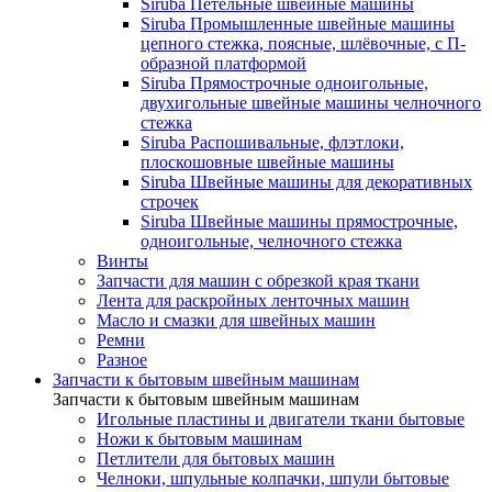
Siruba Петельные швейные машины
Siruba Промышленные швейные машины
цепного стежка, поясные, шлёвочные, с П-
образной платформой
Siruba Прямострочные одноигольные,
двухигольные швейные машины челночного
стежка
Siruba Распошивальные, флэтлоки,
плоскошовные швейные машины
Siruba Швейные машины для декоративных
строчек
Siruba Швейные машины прямострочные,
одноигольные, челночного стежка
Винты
Запчасти для машин с обрезкой края ткани
Лента для раскройных ленточных машин
Масло и смазки для швейных машин
Ремни
Разное
Запчасти к бытовым швейным машинам
Запчасти к бытовым швейным машинам
Игольные пластины и двигатели ткани бытовые
Ножи к бытовым машинам
Петлители для бытовых машин
Челноки, шпульные колпачки, шпули бытовые