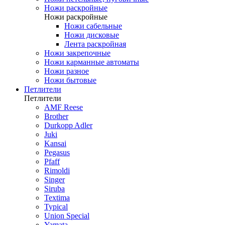
Ножи раскройные
Ножи раскройные
Ножи сабельные
Ножи дисковые
Лента раскройная
Ножи закрепочные
Ножи карманные автоматы
Ножи разное
Ножи бытовые
Петлители
Петлители
AMF Reese
Brother
Durkopp Adler
Juki
Kansai
Pegasus
Pfaff
Rimoldi
Singer
Siruba
Textima
Typical
Union Special
Yamata