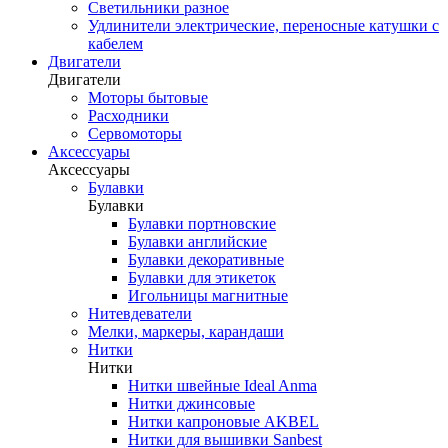
Светильники разное
Удлинители электрические, переносные катушки с
кабелем
Двигатели
Двигатели
Моторы бытовые
Расходники
Сервомоторы
Аксессуары
Аксессуары
Булавки
Булавки
Булавки портновские
Булавки английские
Булавки декоративные
Булавки для этикеток
Игольницы магнитные
Нитевдеватели
Мелки, маркеры, карандаши
Нитки
Нитки
Нитки швейные Ideal Anma
Нитки джинсовые
Нитки капроновые AKBEL
Нитки для вышивки Sanbest