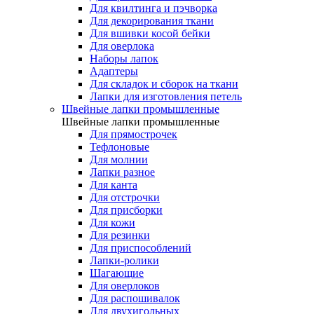
Для квилтинга и пэчворка
Для декорирования ткани
Для вшивки косой бейки
Для оверлока
Наборы лапок
Адаптеры
Для складок и сборок на ткани
Лапки для изготовления петель
Швейные лапки промышленные
Швейные лапки промышленные
Для прямострочек
Тефлоновые
Для молнии
Лапки разное
Для канта
Для отстрочки
Для присборки
Для кожи
Для резинки
Для приспособлений
Лапки-ролики
Шагающие
Для оверлоков
Для распошивалок
Для двухигольных