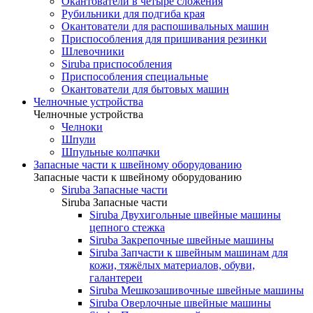
Окантователи в четыре сложения
Рубильники для подгиба края
Окантователи для распошивальных машин
Приспособления для пришивания резинки
Шлевочники
Siruba приспособления
Приспособления специальные
Окантователи для бытовых машин
Челночные устройства
Челночные устройства
Челноки
Шпули
Шпульные колпачки
Запасные части к швейному оборудованию
Запасные части к швейному оборудованию
Siruba Запасные части
Siruba Запасные части
Siruba Двухигольные швейные машины
цепного стежка
Siruba Закрепочные швейные машины
Siruba Запчасти к швейным машинам для
кожи, тяжёлых материалов, обуви,
галантереи
Siruba Мешкозашивочные швейные машины
Siruba Оверлочные швейные машины