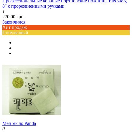
Профессиональные кованые портновские ножницы PIN3083,
8" с прорезиненными ручками
1
270.00 грн.
Закончился
Хит продаж
Популярный
Мел-мыло Panda
0