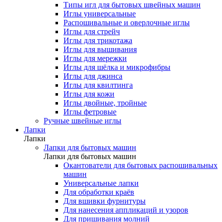
Типы игл для бытовых швейных машин
Иглы универсальные
Распошивальные и оверлочные иглы
Иглы для стрейч
Иглы для трикотажа
Иглы для вышивания
Иглы для мережки
Иглы для шёлка и микрофибры
Иглы для джинса
Иглы для квилтинга
Иглы для кожи
Иглы двойные, тройные
Иглы фетровые
Ручные швейные иглы
Лапки
Лапки
Лапки для бытовых машин
Лапки для бытовых машин
Окантователи для бытовых распошивальных
машин
Универсальные лапки
Для обработки краёв
Для вшивки фурнитуры
Для нанесения аппликаций и узоров
Для пришивания молний