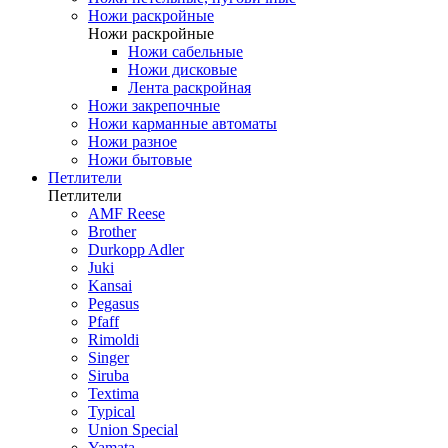
Ножи раскройные
Ножи раскройные
Ножи сабельные
Ножи дисковые
Лента раскройная
Ножи закрепочные
Ножи карманные автоматы
Ножи разное
Ножи бытовые
Петлители
Петлители
AMF Reese
Brother
Durkopp Adler
Juki
Kansai
Pegasus
Pfaff
Rimoldi
Singer
Siruba
Textima
Typical
Union Special
Yamata