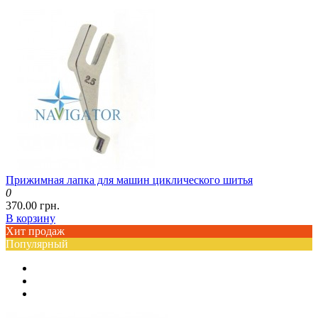
Прижимная лапка для машин циклического шитья
0
370.00 грн.
В корзину
Хит продаж
Популярный