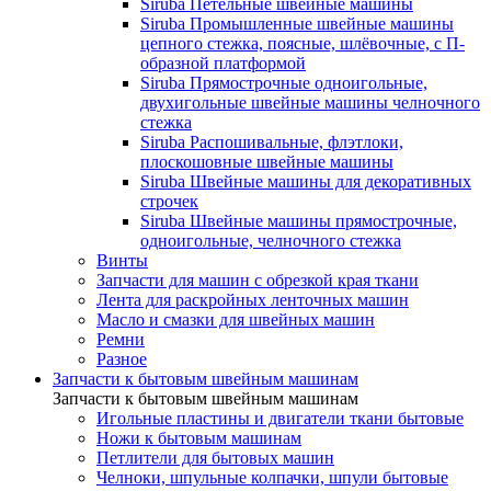
Siruba Петельные швейные машины
Siruba Промышленные швейные машины
цепного стежка, поясные, шлёвочные, с П-
образной платформой
Siruba Прямострочные одноигольные,
двухигольные швейные машины челночного
стежка
Siruba Распошивальные, флэтлоки,
плоскошовные швейные машины
Siruba Швейные машины для декоративных
строчек
Siruba Швейные машины прямострочные,
одноигольные, челночного стежка
Винты
Запчасти для машин с обрезкой края ткани
Лента для раскройных ленточных машин
Масло и смазки для швейных машин
Ремни
Разное
Запчасти к бытовым швейным машинам
Запчасти к бытовым швейным машинам
Игольные пластины и двигатели ткани бытовые
Ножи к бытовым машинам
Петлители для бытовых машин
Челноки, шпульные колпачки, шпули бытовые