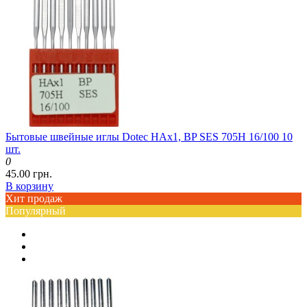
Бытовые швейные иглы Dotec HAx1, BP SES 705H 16/100 10
шт.
0
45.00 грн.
В корзину
Хит продаж
Популярный