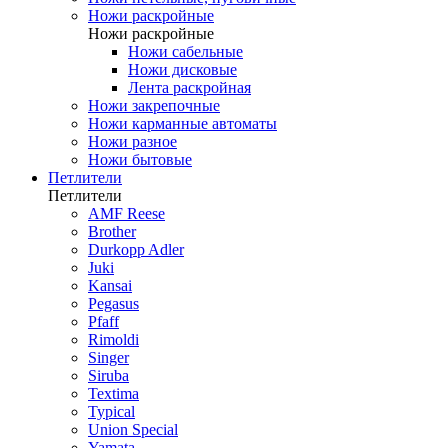
Ножи раскройные
Ножи раскройные
Ножи сабельные
Ножи дисковые
Лента раскройная
Ножи закрепочные
Ножи карманные автоматы
Ножи разное
Ножи бытовые
Петлители
Петлители
AMF Reese
Brother
Durkopp Adler
Juki
Kansai
Pegasus
Pfaff
Rimoldi
Singer
Siruba
Textima
Typical
Union Special
Yamata