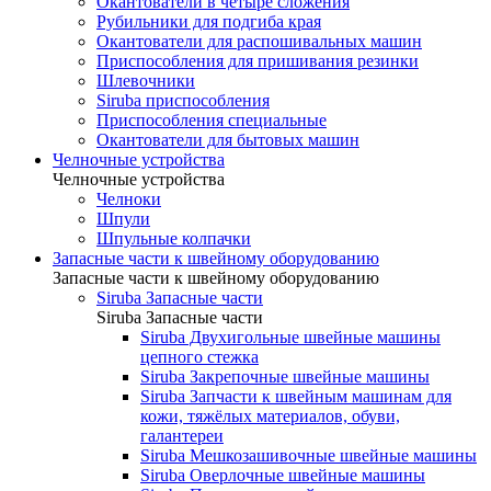
Окантователи в четыре сложения
Рубильники для подгиба края
Окантователи для распошивальных машин
Приспособления для пришивания резинки
Шлевочники
Siruba приспособления
Приспособления специальные
Окантователи для бытовых машин
Челночные устройства
Челночные устройства
Челноки
Шпули
Шпульные колпачки
Запасные части к швейному оборудованию
Запасные части к швейному оборудованию
Siruba Запасные части
Siruba Запасные части
Siruba Двухигольные швейные машины
цепного стежка
Siruba Закрепочные швейные машины
Siruba Запчасти к швейным машинам для
кожи, тяжёлых материалов, обуви,
галантереи
Siruba Мешкозашивочные швейные машины
Siruba Оверлочные швейные машины