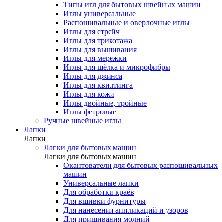
Типы игл для бытовых швейных машин
Иглы универсальные
Распошивальные и оверлочные иглы
Иглы для стрейч
Иглы для трикотажа
Иглы для вышивания
Иглы для мережки
Иглы для шёлка и микрофибры
Иглы для джинса
Иглы для квилтинга
Иглы для кожи
Иглы двойные, тройные
Иглы фетровые
Ручные швейные иглы
Лапки
Лапки
Лапки для бытовых машин
Лапки для бытовых машин
Окантователи для бытовых распошивальных
машин
Универсальные лапки
Для обработки краёв
Для вшивки фурнитуры
Для нанесения аппликаций и узоров
Для пришивания молний