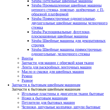
Siruba Петельные швейные машины
Siruba Промышленные швейные машины
цепного стежка, поясные, шлёвочные, с П-
образной платформой
Siruba Прямострочные одноигольные,
двухигольные швейные машины челночного
стежка
Siruba Распошивальные, флэтлоки,
плоскошовные швейные машины
Siruba Швейные машины для декоративных
строчек
Siruba Швейные машины прямострочные,
одноигольные, челночного стежка
Винты
Запчасти для машин с обрезкой края ткани
Лента для раскройных ленточных машин
Масло и смазки для швейных машин
Ремни
Разное
Запчасти к бытовым швейным машинам
Запчасти к бытовым швейным машинам
Игольные пластины и двигатели ткани бытовые
Ножи к бытовым машинам
Петлители для бытовых машин
Челноки, шпульные колпачки, шпули бытовые