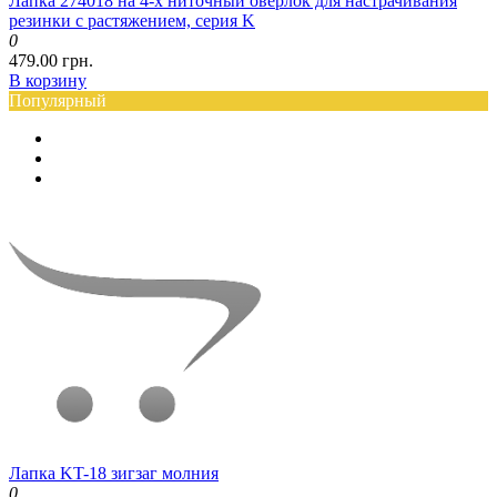
Лапка 274018 на 4-х ниточный оверлок для настрачивания
резинки с растяжением, серия K
0
479.00 грн.
В корзину
Популярный
Лапка KT-18 зигзаг молния
0