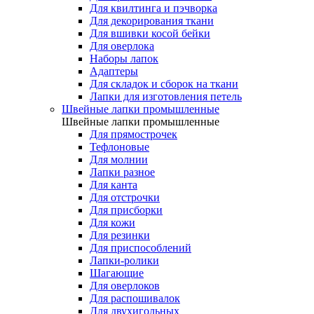
Для квилтинга и пэчворка
Для декорирования ткани
Для вшивки косой бейки
Для оверлока
Наборы лапок
Адаптеры
Для складок и сборок на ткани
Лапки для изготовления петель
Швейные лапки промышленные
Швейные лапки промышленные
Для прямострочек
Тефлоновые
Для молнии
Лапки разное
Для канта
Для отстрочки
Для присборки
Для кожи
Для резинки
Для приспособлений
Лапки-ролики
Шагающие
Для оверлоков
Для распошивалок
Для двухигольных