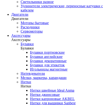
Светильники разное
Удлинители электрические, переносные катушки с
кабелем
Двигатели
Двигатели
Моторы бытовые
Расходники
Сервомоторы
Аксессуары
Аксессуары
Булавки
Булавки
Булавки портновские
Булавки английские
Булавки декоративные
Булавки для этикеток
Игольницы магнитные
Нитевдеватели
Мелки, маркеры, карандаши
Нитки
Нитки
Нитки швейные Ideal Anma
Нитки джинсовые
Нитки капроновые AKBEL
Нитки для вышивки Sanbest