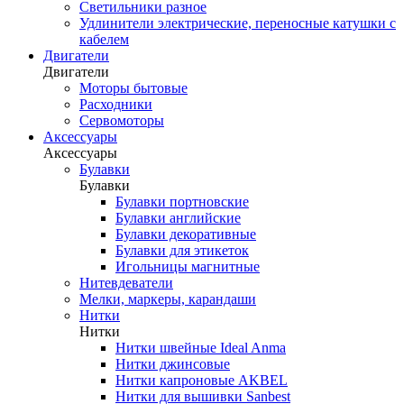
Светильники разное
Удлинители электрические, переносные катушки с
кабелем
Двигатели
Двигатели
Моторы бытовые
Расходники
Сервомоторы
Аксессуары
Аксессуары
Булавки
Булавки
Булавки портновские
Булавки английские
Булавки декоративные
Булавки для этикеток
Игольницы магнитные
Нитевдеватели
Мелки, маркеры, карандаши
Нитки
Нитки
Нитки швейные Ideal Anma
Нитки джинсовые
Нитки капроновые AKBEL
Нитки для вышивки Sanbest