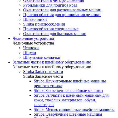
Окантователи в четыре сложения
Рубильники для подгиба края
Окантователи для распошивальных машин
Приспособления для пришивания резинки
Шлевочники
Siruba приспособления
Приспособления специальные
Окантователи для бытовых машин
Челночные устройства
Челночные устройства
Челноки
Шпули
Шпульные колпачки
Запасные части к швейному оборудованию
Запасные части к швейному оборудованию
Siruba Запасные части
Siruba Запасные части
Siruba Двухигольные швейные машины
цепного стежка
Siruba Закрепочные швейные машины
Siruba Запчасти к швейным машинам для
кожи, тяжёлых материалов, обуви,
галантереи
Siruba Мешкозашивочные швейные машины
Siruba Оверлочные швейные машины