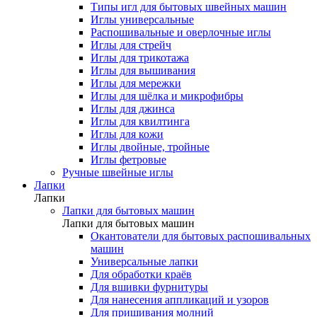
Типы игл для бытовых швейных машин
Иглы универсальные
Распошивальные и оверлочные иглы
Иглы для стрейч
Иглы для трикотажа
Иглы для вышивания
Иглы для мережки
Иглы для шёлка и микрофибры
Иглы для джинса
Иглы для квилтинга
Иглы для кожи
Иглы двойные, тройные
Иглы фетровые
Ручные швейные иглы
Лапки
Лапки
Лапки для бытовых машин
Лапки для бытовых машин
Окантователи для бытовых распошивальных
машин
Универсальные лапки
Для обработки краёв
Для вшивки фурнитуры
Для нанесения аппликаций и узоров
Для пришивания молний