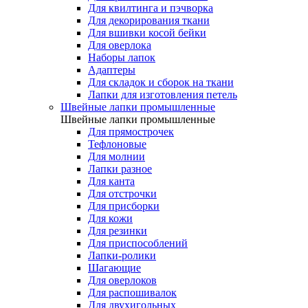
Для квилтинга и пэчворка
Для декорирования ткани
Для вшивки косой бейки
Для оверлока
Наборы лапок
Адаптеры
Для складок и сборок на ткани
Лапки для изготовления петель
Швейные лапки промышленные
Швейные лапки промышленные
Для прямострочек
Тефлоновые
Для молнии
Лапки разное
Для канта
Для отстрочки
Для присборки
Для кожи
Для резинки
Для приспособлений
Лапки-ролики
Шагающие
Для оверлоков
Для распошивалок
Для двухигольных