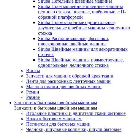
Siruba Петельные швейные машины
Siruba Промышленные швейные машины
цепного стежка, поясные, шлёвочные, с П-
образной платформой
Siruba Прямострочные одноигольные,
двухигольные швейные машины челночного
стежка
Siruba Распошивальные, флэтлоки,
плоскошовные швейные машины
Siruba Швейные машины для декоративных
строчек
Siruba Швейные машины прямострочные,
одноигольные, челночного стежка
Винты
Запчасти для машин с обрезкой края ткани
Лента для раскройных ленточных машин
Масло и смазки для швейных машин
Ремни
Разное
Запчасти к бытовым швейным машинам
Запчасти к бытовым швейным машинам
Игольные пластины и двигатели ткани бытовые
Ножи к бытовым машинам
Петлители для бытовых машин
Челноки, шпульные колпачки, шпули бытовые