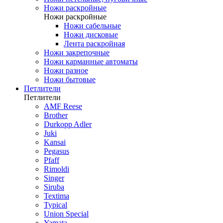
Ножи раскройные
Ножи раскройные
Ножи сабельные
Ножи дисковые
Лента раскройная
Ножи закрепочные
Ножи карманные автоматы
Ножи разное
Ножи бытовые
Петлители
Петлители
AMF Reese
Brother
Durkopp Adler
Juki
Kansai
Pegasus
Pfaff
Rimoldi
Singer
Siruba
Textima
Typical
Union Special
Yamata