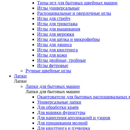
Типы игл для бытовых швейных машин
Иглы универсальные
Распошивальные и оверлочные иглы
Иглы для стрейч
Иглы для трикотажа
Иглы для вышивания
Иглы для мережки
Иглы для шёлка и микрофибры
Иглы для джинса
Иглы для квилтинга
Иглы для кожи
Иглы двойные, тройные
Иглы фетровые
Ручные швейные иглы
Лапки
Лапки
Лапки для бытовых машин
Лапки для бытовых машин
Окантователи для бытовых распошивальных
Универсальные лапки
Для обработки краёв
Для вшивки фурнитуры
Для нанесения аппликаций и узоров
Для пришивания молний
Для квилтинга и пэчворка