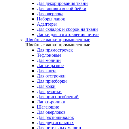
Для декорирования ткани
Для вшивки косой бейки
Для оверлока
Наборы лапок
Адаптеры
Для складок и сборок на ткани
Лапки для изготовления петель
Швейные лапки промышленные
Швейные лапки промышленные
Для прямострочек
Тефлоновые
Для молнии
Лапки разное
Для канта
Для отстрочки
Для присборки
Для кожи
Для резинки
Для приспособлений
Лапки-ролики
Шагающие
Для оверлоков
Для распошивалок
Для двухигольных
Для петельных машин