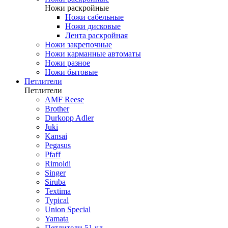
Ножи раскройные
Ножи сабельные
Ножи дисковые
Лента раскройная
Ножи закрепочные
Ножи карманные автоматы
Ножи разное
Ножи бытовые
Петлители
Петлители
AMF Reese
Brother
Durkopp Adler
Juki
Kansai
Pegasus
Pfaff
Rimoldi
Singer
Siruba
Textima
Typical
Union Special
Yamata
Петлители 51 кл.