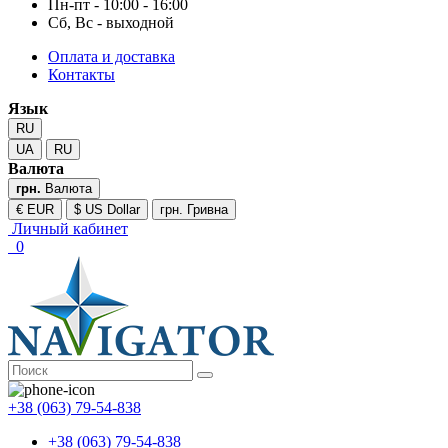
Пн-пт - 10:00 - 16:00
Сб, Вс - выходной
Оплата и доставка
Контакты
Язык
RU
UA
RU
Валюта
грн.
Валюта
€ EUR
$ US Dollar
грн. Гривна
Личный кабинет
0
+38 (063) 79-54-838
+38 (063) 79-54-838