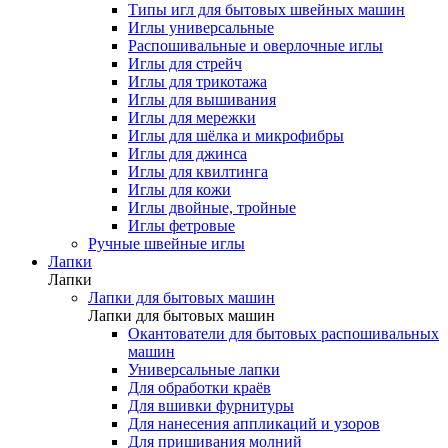
Типы игл для бытовых швейных машин
Иглы универсальные
Распошивальные и оверлочные иглы
Иглы для стрейч
Иглы для трикотажа
Иглы для вышивания
Иглы для мережки
Иглы для шёлка и микрофибры
Иглы для джинса
Иглы для квилтинга
Иглы для кожи
Иглы двойные, тройные
Иглы фетровые
Ручные швейные иглы
Лапки
Лапки
Лапки для бытовых машин
Лапки для бытовых машин
Окантователи для бытовых распошивальных
машин
Универсальные лапки
Для обработки краёв
Для вшивки фурнитуры
Для нанесения аппликаций и узоров
Для пришивания молний