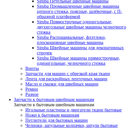
Siruba Петельные швейные машины
Siruba Промышленные швейные машины
цепного стежка, поясные, шлёвочные, с П-
образной платформой
Siruba Прямострочные одноигольные,
двухигольные швейные машины челночного
стежка
Siruba Распошивальные, флэтлоки,
плоскошовные швейные машины
Siruba Швейные машины для декоративных
строчек
Siruba Швейные машины прямострочные,
одноигольные, челночного стежка
Винты
Запчасти для машин с обрезкой края ткани
Лента для раскройных ленточных машин
Масло и смазки для швейных машин
Ремни
Разное
Запчасти к бытовым швейным машинам
Запчасти к бытовым швейным машинам
Игольные пластины и двигатели ткани бытовые
Ножи к бытовым машинам
Петлители для бытовых машин
Челноки, шпульные колпачки, шпули бытовые