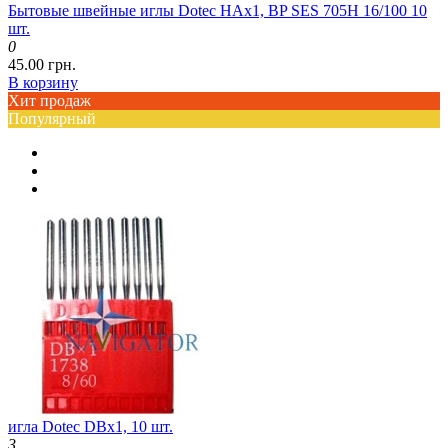
Бытовые швейные иглы Dotec HAx1, BP SES 705H 16/100 10
шт.
0
45.00 грн.
В корзину
Хит продаж
Популярный
игла Dotec DBx1, 10 шт.
3