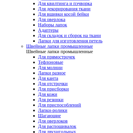
Для квилтинга и пэчворка
Для декорирования ткани
Для вшивки косой бейки
Для оверлока
Наборы лапок
Адаптеры
Для складок и сборок на ткани
Лапки для изготовления петель
Швейные лапки промышленные
Швейные лапки промышленные
Для прямострочек
Тефлоновые
Для молнии
Лапки разное
Для канта
Для отстрочки
Для присборки
Для кожи
Для резинки
Для приспособлений
Лапки-ролики
Шагающие
Для оверлоков
Для распошивалок
Для двухигольных