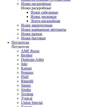
Ножи раскройные
Ножи раскройные
Ножи сабельные
Ножи дисковые
Лента раскройная
Ножи закрепочные
Ножи карманные автоматы
Ножи разное
Ножи бытовые
Петлители
Петлители
AMF Reese
Brother
Durkopp Adler
Juki
Kansai
Pegasus
Pfaff
Rimoldi
Singer
Siruba
Textima
Typical
Union Special
Yamata