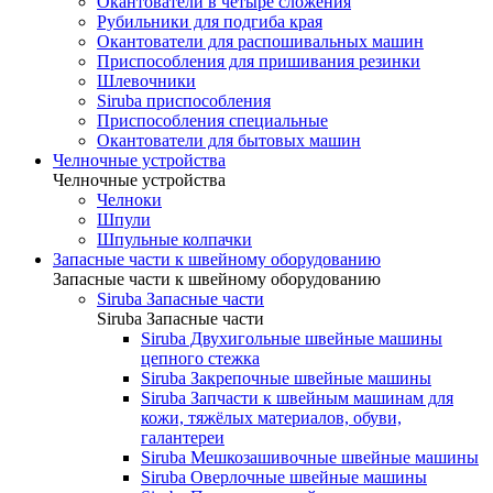
Окантователи в четыре сложения
Рубильники для подгиба края
Окантователи для распошивальных машин
Приспособления для пришивания резинки
Шлевочники
Siruba приспособления
Приспособления специальные
Окантователи для бытовых машин
Челночные устройства
Челночные устройства
Челноки
Шпули
Шпульные колпачки
Запасные части к швейному оборудованию
Запасные части к швейному оборудованию
Siruba Запасные части
Siruba Запасные части
Siruba Двухигольные швейные машины
цепного стежка
Siruba Закрепочные швейные машины
Siruba Запчасти к швейным машинам для
кожи, тяжёлых материалов, обуви,
галантереи
Siruba Мешкозашивочные швейные машины
Siruba Оверлочные швейные машины