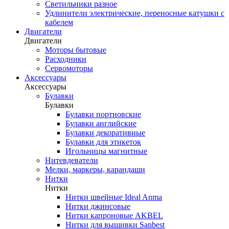
Светильники разное
Удлинители электрические, переносные катушки с
кабелем
Двигатели
Двигатели
Моторы бытовые
Расходники
Сервомоторы
Аксессуары
Аксессуары
Булавки
Булавки
Булавки портновские
Булавки английские
Булавки декоративные
Булавки для этикеток
Игольницы магнитные
Нитевдеватели
Мелки, маркеры, карандаши
Нитки
Нитки
Нитки швейные Ideal Anma
Нитки джинсовые
Нитки капроновые AKBEL
Нитки для вышивки Sanbest