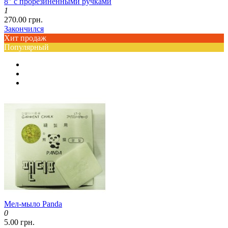
8" с прорезиненными ручками
1
270.00 грн.
Закончился
Хит продаж
Популярный
Мел-мыло Panda
0
5.00 грн.