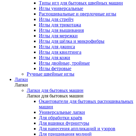
Типы игл для бытовых швейных машин
Иглы универсальные
Распошивальные и оверлочные иглы
Иглы для стрейч
Иглы для трикотажа
Иглы для вышивания
Иглы для мережки
Иглы для шёлка и микрофибры
Иглы для джинса
Иглы для квилтинга
Иглы для кожи
Иглы двойные, тройные
Иглы фетровые
Ручные швейные иглы
Лапки
Лапки
Лапки для бытовых машин
Лапки для бытовых машин
Окантователи для бытовых распошивальных
машин
Универсальные лапки
Для обработки краёв
Для вшивки фурнитуры
Для нанесения аппликаций и узоров
Для пришивания молний