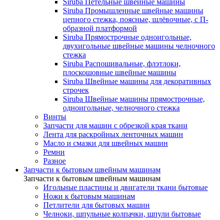
Siruba Петельные швейные машины
Siruba Промышленные швейные машины
цепного стежка, поясные, шлёвочные, с П-
образной платформой
Siruba Прямострочные одноигольные,
двухигольные швейные машины челночного
стежка
Siruba Распошивальные, флэтлоки,
плоскошовные швейные машины
Siruba Швейные машины для декоративных
строчек
Siruba Швейные машины прямострочные,
одноигольные, челночного стежка
Винты
Запчасти для машин с обрезкой края ткани
Лента для раскройных ленточных машин
Масло и смазки для швейных машин
Ремни
Разное
Запчасти к бытовым швейным машинам
Запчасти к бытовым швейным машинам
Игольные пластины и двигатели ткани бытовые
Ножи к бытовым машинам
Петлители для бытовых машин
Челноки, шпульные колпачки, шпули бытовые