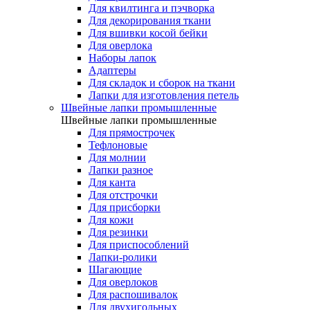
Для квилтинга и пэчворка
Для декорирования ткани
Для вшивки косой бейки
Для оверлока
Наборы лапок
Адаптеры
Для складок и сборок на ткани
Лапки для изготовления петель
Швейные лапки промышленные
Швейные лапки промышленные
Для прямострочек
Тефлоновые
Для молнии
Лапки разное
Для канта
Для отстрочки
Для присборки
Для кожи
Для резинки
Для приспособлений
Лапки-ролики
Шагающие
Для оверлоков
Для распошивалок
Для двухигольных