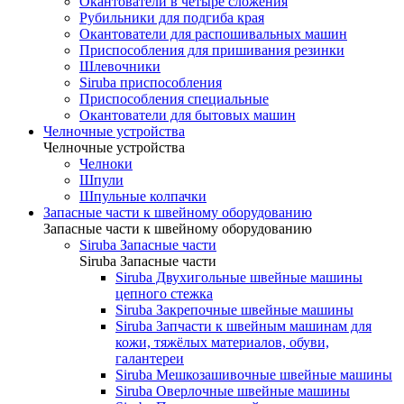
Окантователи в четыре сложения
Рубильники для подгиба края
Окантователи для распошивальных машин
Приспособления для пришивания резинки
Шлевочники
Siruba приспособления
Приспособления специальные
Окантователи для бытовых машин
Челночные устройства
Челночные устройства
Челноки
Шпули
Шпульные колпачки
Запасные части к швейному оборудованию
Запасные части к швейному оборудованию
Siruba Запасные части
Siruba Запасные части
Siruba Двухигольные швейные машины
цепного стежка
Siruba Закрепочные швейные машины
Siruba Запчасти к швейным машинам для
кожи, тяжёлых материалов, обуви,
галантереи
Siruba Мешкозашивочные швейные машины
Siruba Оверлочные швейные машины