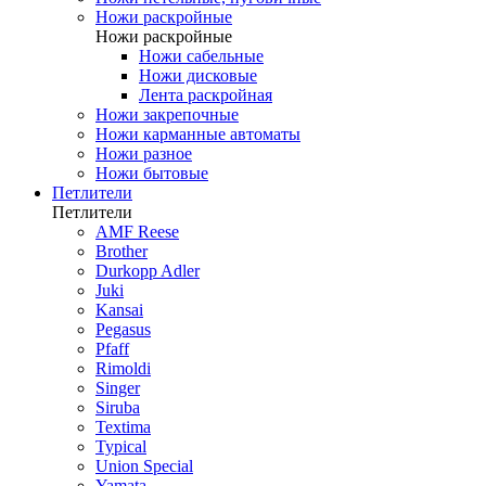
Ножи раскройные
Ножи раскройные
Ножи сабельные
Ножи дисковые
Лента раскройная
Ножи закрепочные
Ножи карманные автоматы
Ножи разное
Ножи бытовые
Петлители
Петлители
AMF Reese
Brother
Durkopp Adler
Juki
Kansai
Pegasus
Pfaff
Rimoldi
Singer
Siruba
Textima
Typical
Union Special
Yamata