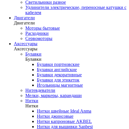
Светильники разное
Удлинители электрические, переносные катушки с
кабелем
Двигатели
Двигатели
Моторы бытовые
Расходники
Сервомоторы
Аксессуары
Аксессуары
Булавки
Булавки
Булавки портновские
Булавки английские
Булавки декоративные
Булавки для этикеток
Игольницы магнитные
Нитевдеватели
Мелки, маркеры, карандаши
Нитки
Нитки
Нитки швейные Ideal Anma
Нитки джинсовые
Нитки капроновые AKBEL
Нитки для вышивки Sanbest