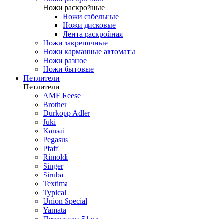
Ножи раскройные
Ножи сабельные
Ножи дисковые
Лента раскройная
Ножи закрепочные
Ножи карманные автоматы
Ножи разное
Ножи бытовые
Петлители
Петлители
AMF Reese
Brother
Durkopp Adler
Juki
Kansai
Pegasus
Pfaff
Rimoldi
Singer
Siruba
Textima
Typical
Union Special
Yamata
Петлители 51 кл.