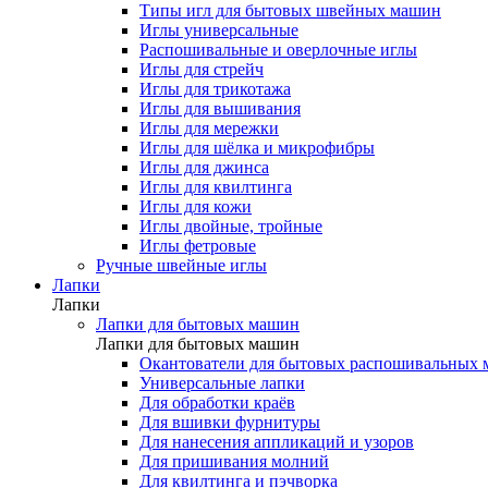
Типы игл для бытовых швейных машин
Иглы универсальные
Распошивальные и оверлочные иглы
Иглы для стрейч
Иглы для трикотажа
Иглы для вышивания
Иглы для мережки
Иглы для шёлка и микрофибры
Иглы для джинса
Иглы для квилтинга
Иглы для кожи
Иглы двойные, тройные
Иглы фетровые
Ручные швейные иглы
Лапки
Лапки
Лапки для бытовых машин
Лапки для бытовых машин
Окантователи для бытовых распошивальных
Универсальные лапки
Для обработки краёв
Для вшивки фурнитуры
Для нанесения аппликаций и узоров
Для пришивания молний
Для квилтинга и пэчворка