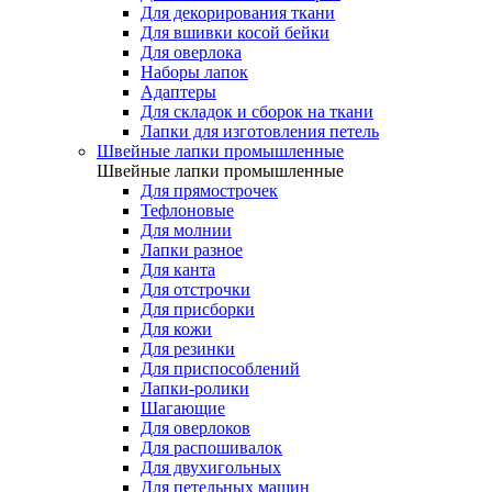
Для декорирования ткани
Для вшивки косой бейки
Для оверлока
Наборы лапок
Адаптеры
Для складок и сборок на ткани
Лапки для изготовления петель
Швейные лапки промышленные
Швейные лапки промышленные
Для прямострочек
Тефлоновые
Для молнии
Лапки разное
Для канта
Для отстрочки
Для присборки
Для кожи
Для резинки
Для приспособлений
Лапки-ролики
Шагающие
Для оверлоков
Для распошивалок
Для двухигольных
Для петельных машин