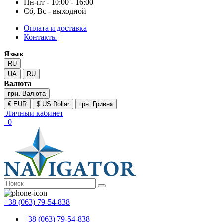
Пн-пт - 10:00 - 16:00
Сб, Вс - выходной
Оплата и доставка
Контакты
Язык
RU
UA
RU
Валюта
грн.
Валюта
€ EUR
$ US Dollar
грн. Гривна
Личный кабинет
0
+38 (063) 79-54-838
+38 (063) 79-54-838