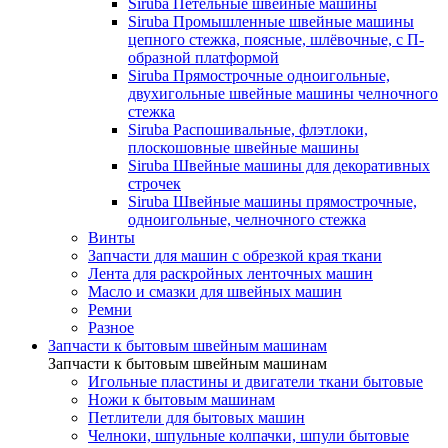
Siruba Петельные швейные машины
Siruba Промышленные швейные машины
цепного стежка, поясные, шлёвочные, с П-
образной платформой
Siruba Прямострочные одноигольные,
двухигольные швейные машины челночного
стежка
Siruba Распошивальные, флэтлоки,
плоскошовные швейные машины
Siruba Швейные машины для декоративных
строчек
Siruba Швейные машины прямострочные,
одноигольные, челночного стежка
Винты
Запчасти для машин с обрезкой края ткани
Лента для раскройных ленточных машин
Масло и смазки для швейных машин
Ремни
Разное
Запчасти к бытовым швейным машинам
Запчасти к бытовым швейным машинам
Игольные пластины и двигатели ткани бытовые
Ножи к бытовым машинам
Петлители для бытовых машин
Челноки, шпульные колпачки, шпули бытовые