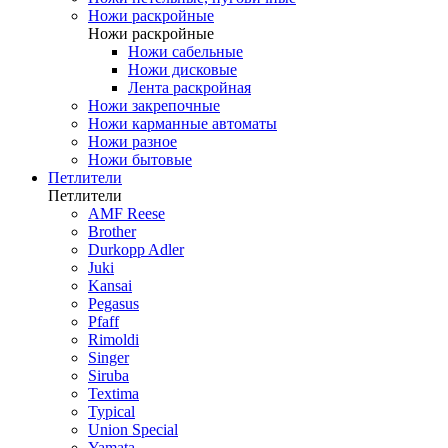
Ножи раскройные
Ножи раскройные
Ножи сабельные
Ножи дисковые
Лента раскройная
Ножи закрепочные
Ножи карманные автоматы
Ножи разное
Ножи бытовые
Петлители
Петлители
AMF Reese
Brother
Durkopp Adler
Juki
Kansai
Pegasus
Pfaff
Rimoldi
Singer
Siruba
Textima
Typical
Union Special
Yamata