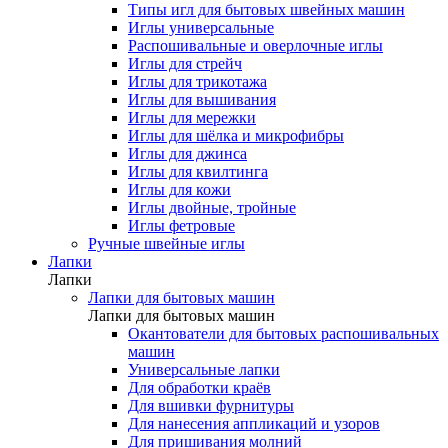
Типы игл для бытовых швейных машин
Иглы универсальные
Распошивальные и оверлочные иглы
Иглы для стрейч
Иглы для трикотажа
Иглы для вышивания
Иглы для мережки
Иглы для шёлка и микрофибры
Иглы для джинса
Иглы для квилтинга
Иглы для кожи
Иглы двойные, тройные
Иглы фетровые
Ручные швейные иглы
Лапки
Лапки
Лапки для бытовых машин
Лапки для бытовых машин
Окантователи для бытовых распошивальных
машин
Универсальные лапки
Для обработки краёв
Для вшивки фурнитуры
Для нанесения аппликаций и узоров
Для пришивания молний