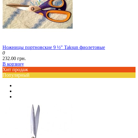
Ножницы портновские 9 ½" Taksun фиолетовые
0
232.00 грн.
В корзину
Хит продаж
Популярный