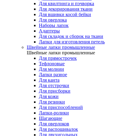
Для квилтинга и пэчворка
Для декорирования ткани
Для вшивки косой бейки
Для оверлока
Наборы лапок
Адаптеры
Для складок и сборок на ткани
Лапки для изготовления петель
Швейные лапки промышленные
Швейные лапки промышленные
Для прямострочек
Тефлоновые
Для молнии
Лапки разное
Для канта
Для отстрочки
Для присборки
Для кожи
Для резинки
Для приспособлений
Лапки-ролики
Шагающие
Для оверлоков
Для распошивалок
Для двухигольных