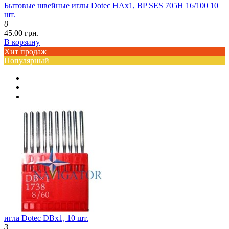
Бытовые швейные иглы Dotec HAx1, BP SES 705H 16/100 10
шт.
0
45.00 грн.
В корзину
Хит продаж
Популярный
игла Dotec DBx1, 10 шт.
3