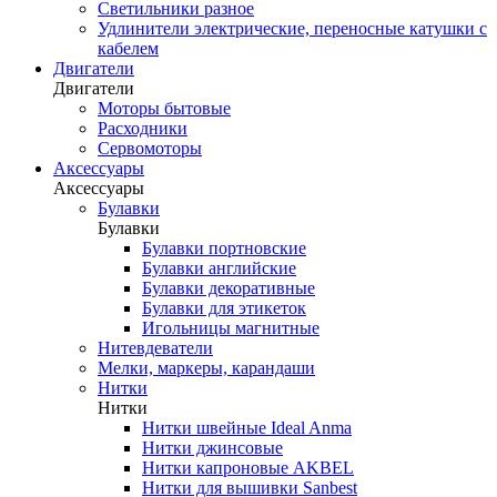
Светильники разное
Удлинители электрические, переносные катушки с
кабелем
Двигатели
Двигатели
Моторы бытовые
Расходники
Сервомоторы
Аксессуары
Аксессуары
Булавки
Булавки
Булавки портновские
Булавки английские
Булавки декоративные
Булавки для этикеток
Игольницы магнитные
Нитевдеватели
Мелки, маркеры, карандаши
Нитки
Нитки
Нитки швейные Ideal Anma
Нитки джинсовые
Нитки капроновые AKBEL
Нитки для вышивки Sanbest