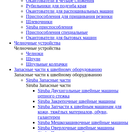
Окантователи в четыре сложения
Рубильники для подгиба края
Окантователи для распошивальных машин
Приспособления для пришивания резинки
Шлевочники
Siruba приспособления
Приспособления специальные
Окантователи для бытовых машин
Челночные устройства
Челночные устройства
Челноки
Шпули
Шпульные колпачки
Запасные части к швейному оборудованию
Запасные части к швейному оборудованию
Siruba Запасные части
Siruba Запасные части
Siruba Двухигольные швейные машины
цепного стежка
Siruba Закрепочные швейные машины
Siruba Запчасти к швейным машинам для
кожи, тяжёлых материалов, обуви,
галантереи
Siruba Мешкозашивочные швейные машины
Siruba Оверлочные швейные машины