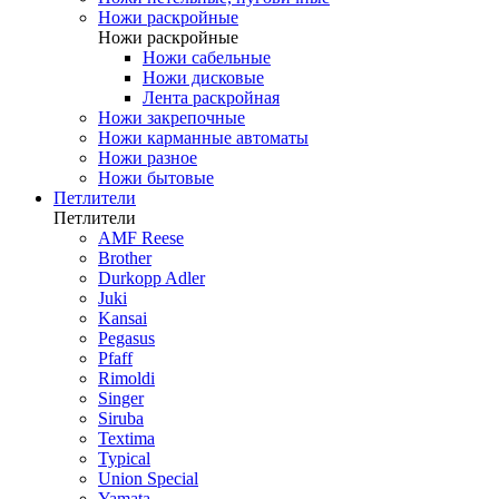
Ножи раскройные
Ножи раскройные
Ножи сабельные
Ножи дисковые
Лента раскройная
Ножи закрепочные
Ножи карманные автоматы
Ножи разное
Ножи бытовые
Петлители
Петлители
AMF Reese
Brother
Durkopp Adler
Juki
Kansai
Pegasus
Pfaff
Rimoldi
Singer
Siruba
Textima
Typical
Union Special
Yamata