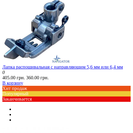
Лапка распошивальная с направляющим 5,6 мм или 6,4 мм
0
405.00 грн.
360.00 грн.
В корзину
Хит продаж
Популярный
Заканчивается