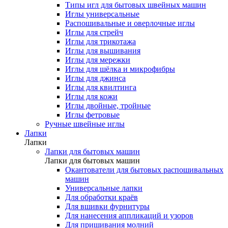
Типы игл для бытовых швейных машин
Иглы универсальные
Распошивальные и оверлочные иглы
Иглы для стрейч
Иглы для трикотажа
Иглы для вышивания
Иглы для мережки
Иглы для шёлка и микрофибры
Иглы для джинса
Иглы для квилтинга
Иглы для кожи
Иглы двойные, тройные
Иглы фетровые
Ручные швейные иглы
Лапки
Лапки
Лапки для бытовых машин
Лапки для бытовых машин
Окантователи для бытовых распошивальных
машин
Универсальные лапки
Для обработки краёв
Для вшивки фурнитуры
Для нанесения аппликаций и узоров
Для пришивания молний