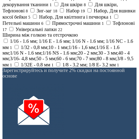
декорування тканини
Для шкіри
Для шкіри,
1
8
Тефлонові
Зиг-заг
Набор
Набор, Для вшивки
8
18
19
косої бейки
Набор, Для квілтинга і печворка
5
1
Петельні машини
Прямострочні машини
Тефлонові
6
1
Універсальні лапки
17
22
Ширина між голкою та отстрочкою
1/16 - 1.6 мм; 1/16 E - 1.6 мм; 1/16 N - 1.6 мм; 1/16 NC - 1.6
мм
1/32 - 0,8 мм;10 - 1 мм;1/16 - 1,6 мм;1/16 E - 1.6
1
мм;1/16 N - 1.6 мм;1/16 NS - 1.6 мм;20 - 2 мм;30 - 3 мм;40 - 4
мм;3/16- 4,8 мм;50 - 5 мм;60 - 6 мм;70 - 7 мм;80 - 8 мм;3/8 - 9,5
мм
1/32E - 0.8 мм
1/8 - 3.2 мм; 1/8 E- 3.2 мм
1
1
1
Зарегистрируйтесь и получите 2% скидки на постоянной
основе