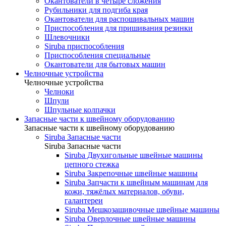
Окантователи в четыре сложения
Рубильники для подгиба края
Окантователи для распошивальных машин
Приспособления для пришивания резинки
Шлевочники
Siruba приспособления
Приспособления специальные
Окантователи для бытовых машин
Челночные устройства
Челночные устройства
Челноки
Шпули
Шпульные колпачки
Запасные части к швейному оборудованию
Запасные части к швейному оборудованию
Siruba Запасные части
Siruba Запасные части
Siruba Двухигольные швейные машины
цепного стежка
Siruba Закрепочные швейные машины
Siruba Запчасти к швейным машинам для
кожи, тяжёлых материалов, обуви,
галантереи
Siruba Мешкозашивочные швейные машины
Siruba Оверлочные швейные машины