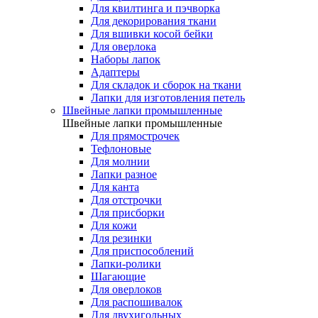
Для квилтинга и пэчворка
Для декорирования ткани
Для вшивки косой бейки
Для оверлока
Наборы лапок
Адаптеры
Для складок и сборок на ткани
Лапки для изготовления петель
Швейные лапки промышленные
Швейные лапки промышленные
Для прямострочек
Тефлоновые
Для молнии
Лапки разное
Для канта
Для отстрочки
Для присборки
Для кожи
Для резинки
Для приспособлений
Лапки-ролики
Шагающие
Для оверлоков
Для распошивалок
Для двухигольных