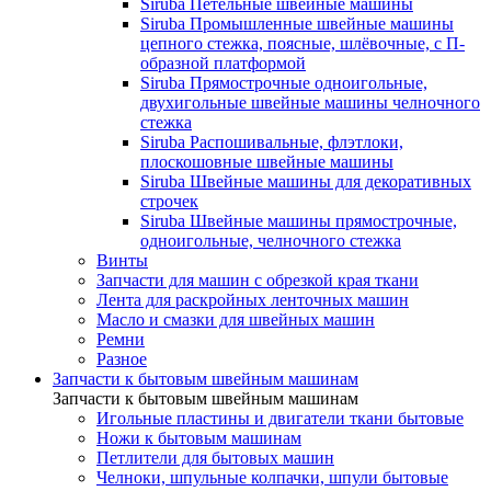
Siruba Петельные швейные машины
Siruba Промышленные швейные машины
цепного стежка, поясные, шлёвочные, с П-
образной платформой
Siruba Прямострочные одноигольные,
двухигольные швейные машины челночного
стежка
Siruba Распошивальные, флэтлоки,
плоскошовные швейные машины
Siruba Швейные машины для декоративных
строчек
Siruba Швейные машины прямострочные,
одноигольные, челночного стежка
Винты
Запчасти для машин с обрезкой края ткани
Лента для раскройных ленточных машин
Масло и смазки для швейных машин
Ремни
Разное
Запчасти к бытовым швейным машинам
Запчасти к бытовым швейным машинам
Игольные пластины и двигатели ткани бытовые
Ножи к бытовым машинам
Петлители для бытовых машин
Челноки, шпульные колпачки, шпули бытовые