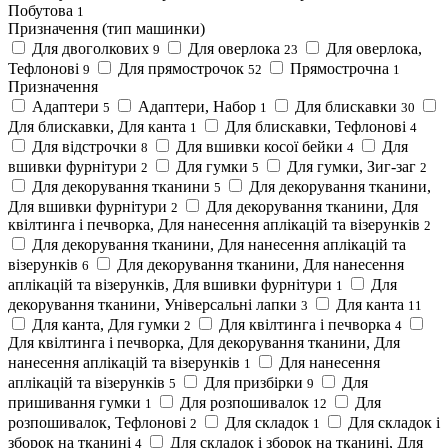
Побутова
1
Призначення (тип машинки)
Для двоголкових
Для оверлока
Для оверлока,
9
23
Тефлонові
Для прямострочок
Прямострочна
9
52
1
Призначення
Адаптери
Адаптери, Набор
Для блискавки
5
1
30
Для блискавки, Для канта
Для блискавки, Тефлонові
1
4
Для відстрочки
Для вшивки косої бейки
Для
8
4
вшивки фурнітури
Для гумки
Для гумки, Зиг-заг
2
5
2
Для декорування тканини
Для декорування тканини,
5
Для вшивки фурнітури
Для декорування тканини, Для
2
квілтинга і печворка, Для нанесення аплікацій та візерунків
2
Для декорування тканини, Для нанесення аплікацій та
візерунків
Для декорування тканини, Для нанесення
6
аплікацій та візерунків, Для вшивки фурнітури
Для
1
декорування тканини, Універсальні лапки
Для канта
3
11
Для канта, Для гумки
Для квілтинга і печворка
2
4
Для квілтинга і печворка, Для декорування тканини, Для
нанесення аплікацій та візерунків
Для нанесення
1
аплікацій та візерунків
Для призбірки
Для
5
9
пришивання гумки
Для розпошивалок
Для
1
12
розпошивалок, Тефлонові
Для складок
Для складок і
2
1
зборок на тканині
Для складок і зборок на тканині, Для
4