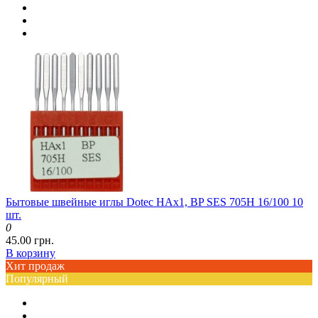
Бытовые швейные иглы Dotec HAx1, BP SES 705H 16/100 10
шт.
0
45.00 грн.
В корзину
Хит продаж
Популярный