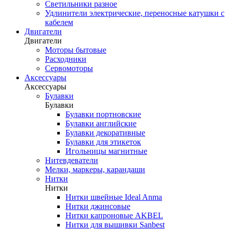
Светильники разное
Удлинители электрические, переносные катушки с
кабелем
Двигатели
Двигатели
Моторы бытовые
Расходники
Сервомоторы
Аксессуары
Аксессуары
Булавки
Булавки
Булавки портновские
Булавки английские
Булавки декоративные
Булавки для этикеток
Игольницы магнитные
Нитевдеватели
Мелки, маркеры, карандаши
Нитки
Нитки
Нитки швейные Ideal Anma
Нитки джинсовые
Нитки капроновые AKBEL
Нитки для вышивки Sanbest