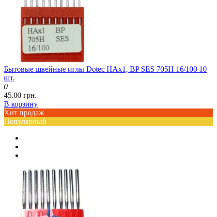
Бытовые швейные иглы Dotec HAx1, BP SES 705H 16/100 10
шт.
0
45.00 грн.
В корзину
Хит продаж
Популярный