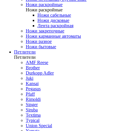
Ножи раскройные
Ножи раскройные
Ножи сабельные
Ножи дисковые
Лента раскройная
Ножи закрепочные
Ножи карманные автоматы
Ножи разное
Ножи бытовые
Петлители
Петлители
AMF Reese
Brother
Durkopp Adler
Juki
Kansai
Pegasus
Pfaff
Rimoldi
Singer
Siruba
Textima
Typical
Union Special
Yamata