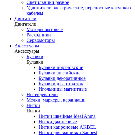
Светильники разное
Удлинители электрические, переносные катушки с
кабелем
Двигатели
Двигатели
Моторы бытовые
Расходники
Сервомоторы
Аксессуары
Аксессуары
Булавки
Булавки
Булавки портновские
Булавки английские
Булавки декоративные
Булавки для этикеток
Игольницы магнитные
Нитевдеватели
Мелки, маркеры, карандаши
Нитки
Нитки
Нитки швейные Ideal Anma
Нитки джинсовые
Нитки капроновые AKBEL
Нитки для вышивки Sanbest