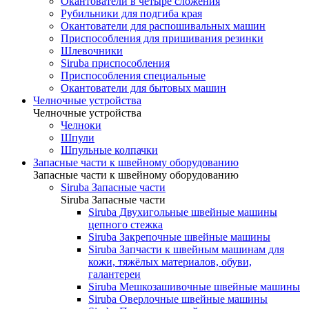
Окантователи в четыре сложения
Рубильники для подгиба края
Окантователи для распошивальных машин
Приспособления для пришивания резинки
Шлевочники
Siruba приспособления
Приспособления специальные
Окантователи для бытовых машин
Челночные устройства
Челночные устройства
Челноки
Шпули
Шпульные колпачки
Запасные части к швейному оборудованию
Запасные части к швейному оборудованию
Siruba Запасные части
Siruba Запасные части
Siruba Двухигольные швейные машины
цепного стежка
Siruba Закрепочные швейные машины
Siruba Запчасти к швейным машинам для
кожи, тяжёлых материалов, обуви,
галантереи
Siruba Мешкозашивочные швейные машины
Siruba Оверлочные швейные машины