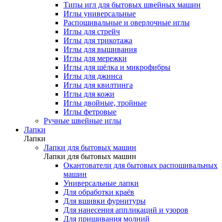
Типы игл для бытовых швейных машин
Иглы универсальные
Распошивальные и оверлочные иглы
Иглы для стрейч
Иглы для трикотажа
Иглы для вышивания
Иглы для мережки
Иглы для шёлка и микрофибры
Иглы для джинса
Иглы для квилтинга
Иглы для кожи
Иглы двойные, тройные
Иглы фетровые
Ручные швейные иглы
Лапки
Лапки
Лапки для бытовых машин
Лапки для бытовых машин
Окантователи для бытовых распошивальных
машин
Универсальные лапки
Для обработки краёв
Для вшивки фурнитуры
Для нанесения аппликаций и узоров
Для пришивания молний