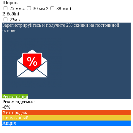
Ширина
25 мм
30 мм
38 мм
4
2
1
В бобіні
23м
7
Зарегистрируйтесь и получите 2% скидки на постоянной
основе
Регистрация
Рекомендуемые
-6%
Хит продаж
Популярный
Акция