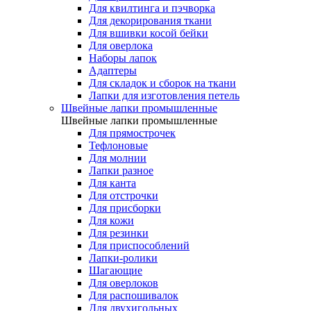
Для квилтинга и пэчворка
Для декорирования ткани
Для вшивки косой бейки
Для оверлока
Наборы лапок
Адаптеры
Для складок и сборок на ткани
Лапки для изготовления петель
Швейные лапки промышленные
Швейные лапки промышленные
Для прямострочек
Тефлоновые
Для молнии
Лапки разное
Для канта
Для отстрочки
Для присборки
Для кожи
Для резинки
Для приспособлений
Лапки-ролики
Шагающие
Для оверлоков
Для распошивалок
Для двухигольных