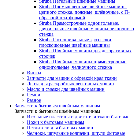
Siruba Петельные швейные машины
Siruba Промышленные швейные машины
цепного стежка, поясные, шлёвочные, с П-
образной платформой
Siruba Прямострочные одноигольные,
двухигольные швейные машины челночного
стежка
Siruba Распошивальные, флэтлоки,
плоскошовные швейные машины
Siruba Швейные машины для декоративных
строчек
Siruba Швейные машины прямострочные,
одноигольные, челночного стежка
Винты
Запчасти для машин с обрезкой края ткани
Лента для раскройных ленточных машин
Масло и смазки для швейных машин
Ремни
Разное
Запчасти к бытовым швейным машинам
Запчасти к бытовым швейным машинам
Игольные пластины и двигатели ткани бытовые
Ножи к бытовым машинам
Петлители для бытовых машин
Челноки, шпульные колпачки, шпули бытовые