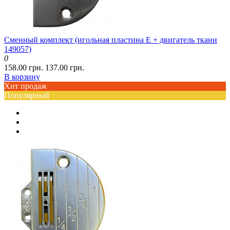
Сменный комплект (игольная пластина E + двигатель ткани
149057)
0
158.00 грн.
137.00 грн.
В корзину
Хит продаж
Популярный