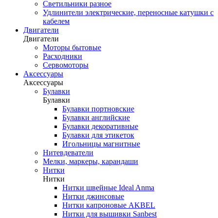
Светильники разное
Удлинители электрические, переносные катушки с
кабелем
Двигатели
Двигатели
Моторы бытовые
Расходники
Сервомоторы
Аксессуары
Аксессуары
Булавки
Булавки
Булавки портновские
Булавки английские
Булавки декоративные
Булавки для этикеток
Игольницы магнитные
Нитевдеватели
Мелки, маркеры, карандаши
Нитки
Нитки
Нитки швейные Ideal Anma
Нитки джинсовые
Нитки капроновые AKBEL
Нитки для вышивки Sanbest