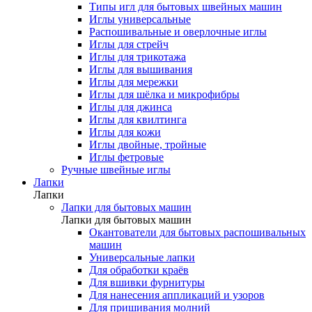
Типы игл для бытовых швейных машин
Иглы универсальные
Распошивальные и оверлочные иглы
Иглы для стрейч
Иглы для трикотажа
Иглы для вышивания
Иглы для мережки
Иглы для шёлка и микрофибры
Иглы для джинса
Иглы для квилтинга
Иглы для кожи
Иглы двойные, тройные
Иглы фетровые
Ручные швейные иглы
Лапки
Лапки
Лапки для бытовых машин
Лапки для бытовых машин
Окантователи для бытовых распошивальных
машин
Универсальные лапки
Для обработки краёв
Для вшивки фурнитуры
Для нанесения аппликаций и узоров
Для пришивания молний