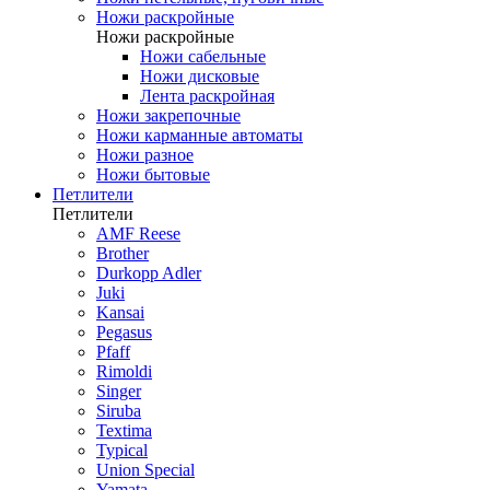
Ножи раскройные
Ножи раскройные
Ножи сабельные
Ножи дисковые
Лента раскройная
Ножи закрепочные
Ножи карманные автоматы
Ножи разное
Ножи бытовые
Петлители
Петлители
AMF Reese
Brother
Durkopp Adler
Juki
Kansai
Pegasus
Pfaff
Rimoldi
Singer
Siruba
Textima
Typical
Union Special
Yamata