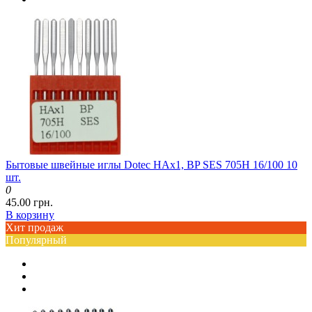
Бытовые швейные иглы Dotec HAx1, BP SES 705H 16/100 10
шт.
0
45.00 грн.
В корзину
Хит продаж
Популярный