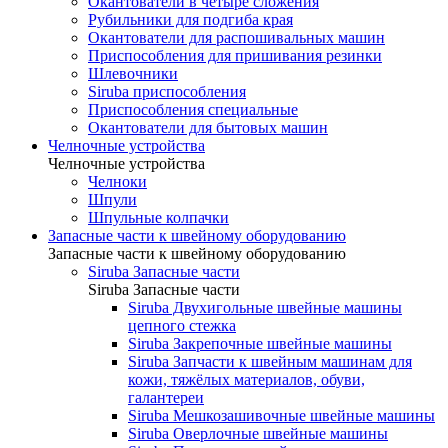
Окантователи в четыре сложения
Рубильники для подгиба края
Окантователи для распошивальных машин
Приспособления для пришивания резинки
Шлевочники
Siruba приспособления
Приспособления специальные
Окантователи для бытовых машин
Челночные устройства
Челночные устройства
Челноки
Шпули
Шпульные колпачки
Запасные части к швейному оборудованию
Запасные части к швейному оборудованию
Siruba Запасные части
Siruba Запасные части
Siruba Двухигольные швейные машины
цепного стежка
Siruba Закрепочные швейные машины
Siruba Запчасти к швейным машинам для
кожи, тяжёлых материалов, обуви,
галантереи
Siruba Мешкозашивочные швейные машины
Siruba Оверлочные швейные машины