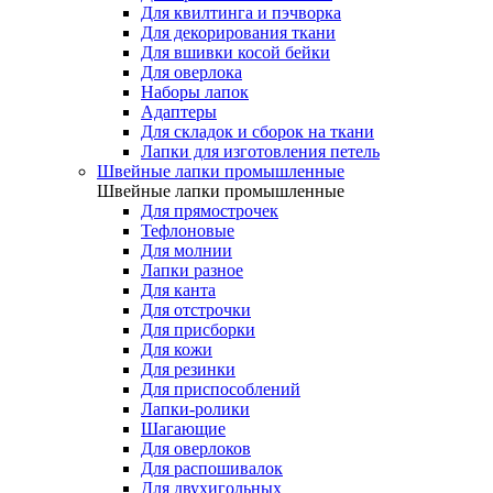
Для квилтинга и пэчворка
Для декорирования ткани
Для вшивки косой бейки
Для оверлока
Наборы лапок
Адаптеры
Для складок и сборок на ткани
Лапки для изготовления петель
Швейные лапки промышленные
Швейные лапки промышленные
Для прямострочек
Тефлоновые
Для молнии
Лапки разное
Для канта
Для отстрочки
Для присборки
Для кожи
Для резинки
Для приспособлений
Лапки-ролики
Шагающие
Для оверлоков
Для распошивалок
Для двухигольных