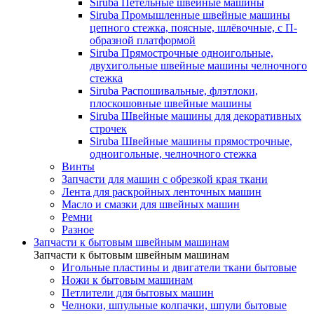
Siruba Петельные швейные машины
Siruba Промышленные швейные машины
цепного стежка, поясные, шлёвочные, с П-
образной платформой
Siruba Прямострочные одноигольные,
двухигольные швейные машины челночного
стежка
Siruba Распошивальные, флэтлоки,
плоскошовные швейные машины
Siruba Швейные машины для декоративных
строчек
Siruba Швейные машины прямострочные,
одноигольные, челночного стежка
Винты
Запчасти для машин с обрезкой края ткани
Лента для раскройных ленточных машин
Масло и смазки для швейных машин
Ремни
Разное
Запчасти к бытовым швейным машинам
Запчасти к бытовым швейным машинам
Игольные пластины и двигатели ткани бытовые
Ножи к бытовым машинам
Петлители для бытовых машин
Челноки, шпульные колпачки, шпули бытовые