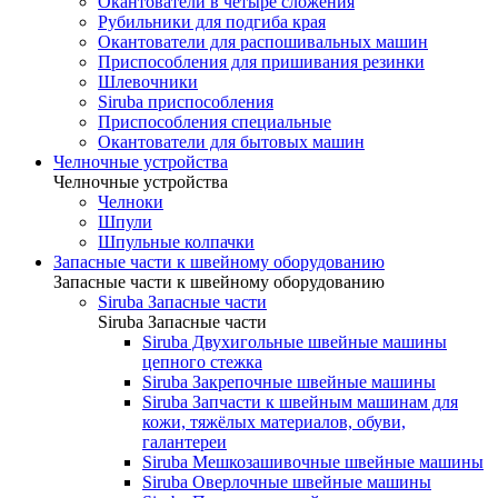
Окантователи в четыре сложения
Рубильники для подгиба края
Окантователи для распошивальных машин
Приспособления для пришивания резинки
Шлевочники
Siruba приспособления
Приспособления специальные
Окантователи для бытовых машин
Челночные устройства
Челночные устройства
Челноки
Шпули
Шпульные колпачки
Запасные части к швейному оборудованию
Запасные части к швейному оборудованию
Siruba Запасные части
Siruba Запасные части
Siruba Двухигольные швейные машины
цепного стежка
Siruba Закрепочные швейные машины
Siruba Запчасти к швейным машинам для
кожи, тяжёлых материалов, обуви,
галантереи
Siruba Мешкозашивочные швейные машины
Siruba Оверлочные швейные машины