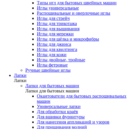
Типы игл для бытовых швейных машин
Иглы универсальные
Распошивальные и оверлочные иглы
Иглы для стрейч
Иглы для трикотажа
Иглы для вышивания
Иглы для мережки
Иглы для шёлка и микрофибры
Иглы для джинса
Иглы для квилтинга
Иглы для кожи
Иглы двойные, тройные
Иглы фетровые
Ручные швейные иглы
Лапки
Лапки
Лапки для бытовых машин
Лапки для бытовых машин
Окантователи для бытовых распошивальных
машин
Универсальные лапки
Для обработки краёв
Для вшивки фурнитуры
Для нанесения аппликаций и узоров
Для пришивания молний