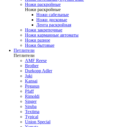
Ножи раскройные
Ножи раскройные
Ножи сабельные
Ножи дисковые
Лента раскройная
Ножи закрепочные
Ножи карманные автоматы
Ножи разное
Ножи бытовые
Петлители
Петлители
AMF Reese
Brother
Durkopp Adler
Juki
Kansai
Pegasus
Pfaff
Rimoldi
Singer
Siruba
Textima
Typical
Union Special
Yamata