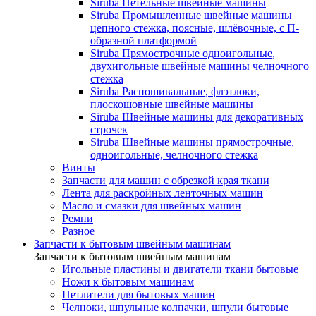
Siruba Петельные швейные машины
Siruba Промышленные швейные машины
цепного стежка, поясные, шлёвочные, с П-
образной платформой
Siruba Прямострочные одноигольные,
двухигольные швейные машины челночного
стежка
Siruba Распошивальные, флэтлоки,
плоскошовные швейные машины
Siruba Швейные машины для декоративных
строчек
Siruba Швейные машины прямострочные,
одноигольные, челночного стежка
Винты
Запчасти для машин с обрезкой края ткани
Лента для раскройных ленточных машин
Масло и смазки для швейных машин
Ремни
Разное
Запчасти к бытовым швейным машинам
Запчасти к бытовым швейным машинам
Игольные пластины и двигатели ткани бытовые
Ножи к бытовым машинам
Петлители для бытовых машин
Челноки, шпульные колпачки, шпули бытовые