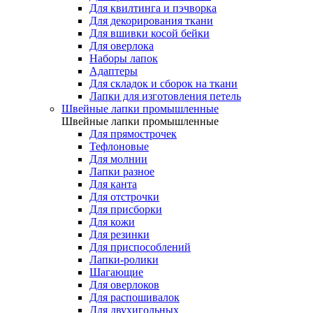
Для квилтинга и пэчворка
Для декорирования ткани
Для вшивки косой бейки
Для оверлока
Наборы лапок
Адаптеры
Для складок и сборок на ткани
Лапки для изготовления петель
Швейные лапки промышленные
Швейные лапки промышленные
Для прямострочек
Тефлоновые
Для молнии
Лапки разное
Для канта
Для отстрочки
Для присборки
Для кожи
Для резинки
Для приспособлений
Лапки-ролики
Шагающие
Для оверлоков
Для распошивалок
Для двухигольных