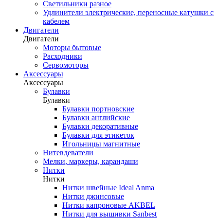
Светильники разное
Удлинители электрические, переносные катушки с
кабелем
Двигатели
Двигатели
Моторы бытовые
Расходники
Сервомоторы
Аксессуары
Аксессуары
Булавки
Булавки
Булавки портновские
Булавки английские
Булавки декоративные
Булавки для этикеток
Игольницы магнитные
Нитевдеватели
Мелки, маркеры, карандаши
Нитки
Нитки
Нитки швейные Ideal Anma
Нитки джинсовые
Нитки капроновые AKBEL
Нитки для вышивки Sanbest