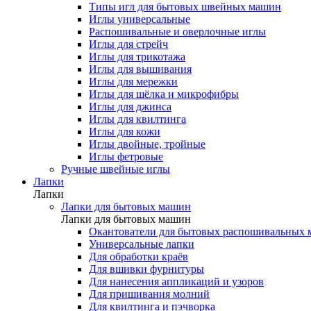
Типы игл для бытовых швейных машин
Иглы универсальные
Распошивальные и оверлочные иглы
Иглы для стрейч
Иглы для трикотажа
Иглы для вышивания
Иглы для мережки
Иглы для шёлка и микрофибры
Иглы для джинса
Иглы для квилтинга
Иглы для кожи
Иглы двойные, тройные
Иглы фетровые
Ручные швейные иглы
Лапки
Лапки
Лапки для бытовых машин
Лапки для бытовых машин
Окантователи для бытовых распошивальных
Универсальные лапки
Для обработки краёв
Для вшивки фурнитуры
Для нанесения аппликаций и узоров
Для пришивания молний
Для квилтинга и пэчворка