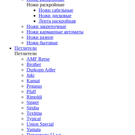
Ножи раскройные
Ножи сабельные
Ножи дисковые
Лента раскройная
Ножи закрепочные
Ножи карманные автоматы
Ножи разное
Ножи бытовые
Петлители
Петлители
AMF Reese
Brother
Durkopp Adler
Juki
Kansai
Pegasus
Pfaff
Rimoldi
Singer
Siruba
Textima
Typical
Union Special
Yamata
Петлители 51 кл.