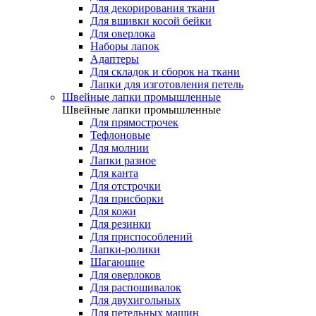
Для декорирования ткани
Для вшивки косой бейки
Для оверлока
Наборы лапок
Адаптеры
Для складок и сборок на ткани
Лапки для изготовления петель
Швейные лапки промышленные
Швейные лапки промышленные
Для прямострочек
Тефлоновые
Для молнии
Лапки разное
Для канта
Для отстрочки
Для присборки
Для кожи
Для резинки
Для приспособлений
Лапки-ролики
Шагающие
Для оверлоков
Для распошивалок
Для двухигольных
Для петельных машин