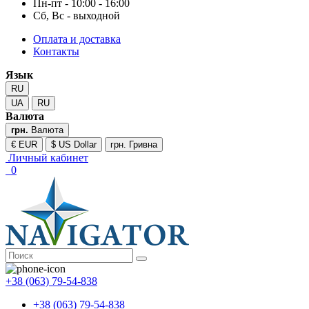
Пн-пт - 10:00 - 16:00
Сб, Вс - выходной
Оплата и доставка
Контакты
Язык
RU
UA
RU
Валюта
грн.
Валюта
€ EUR
$ US Dollar
грн. Гривна
Личный кабинет
0
+38 (063) 79-54-838
+38 (063) 79-54-838