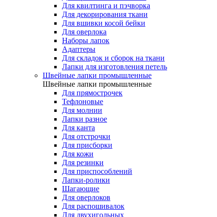
Для квилтинга и пэчворка
Для декорирования ткани
Для вшивки косой бейки
Для оверлока
Наборы лапок
Адаптеры
Для складок и сборок на ткани
Лапки для изготовления петель
Швейные лапки промышленные
Швейные лапки промышленные
Для прямострочек
Тефлоновые
Для молнии
Лапки разное
Для канта
Для отстрочки
Для присборки
Для кожи
Для резинки
Для приспособлений
Лапки-ролики
Шагающие
Для оверлоков
Для распошивалок
Для двухигольных