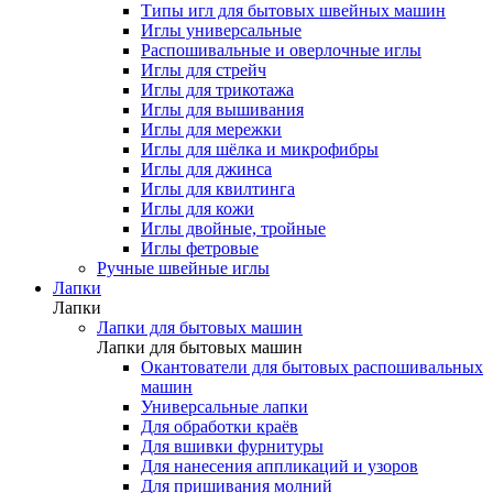
Типы игл для бытовых швейных машин
Иглы универсальные
Распошивальные и оверлочные иглы
Иглы для стрейч
Иглы для трикотажа
Иглы для вышивания
Иглы для мережки
Иглы для шёлка и микрофибры
Иглы для джинса
Иглы для квилтинга
Иглы для кожи
Иглы двойные, тройные
Иглы фетровые
Ручные швейные иглы
Лапки
Лапки
Лапки для бытовых машин
Лапки для бытовых машин
Окантователи для бытовых распошивальных
машин
Универсальные лапки
Для обработки краёв
Для вшивки фурнитуры
Для нанесения аппликаций и узоров
Для пришивания молний