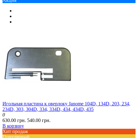
Акция
Игольная пластина к оверлоку Janome 104D, 134D, 203, 234,
234D, 303, 304D, 334, 334D, 434, 434D, 435
0
630.00 грн.
540.00 грн.
В корзину
Хит продаж
Популярный