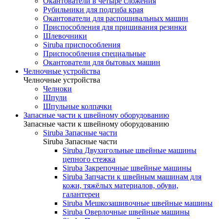
Окантователи в четыре сложения
Рубильники для подгиба края
Окантователи для распошивальных машин
Приспособления для пришивания резинки
Шлевочники
Siruba приспособления
Приспособления специальные
Окантователи для бытовых машин
Челночные устройства
Челночные устройства
Челноки
Шпули
Шпульные колпачки
Запасные части к швейному оборудованию
Запасные части к швейному оборудованию
Siruba Запасные части
Siruba Запасные части
Siruba Двухигольные швейные машины
цепного стежка
Siruba Закрепочные швейные машины
Siruba Запчасти к швейным машинам для
кожи, тяжёлых материалов, обуви,
галантереи
Siruba Мешкозашивочные швейные машины
Siruba Оверлочные швейные машины