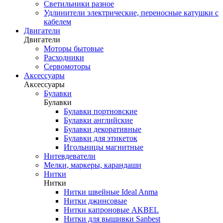
Светильники разное
Удлинители электрические, переносные катушки с
кабелем
Двигатели
Двигатели
Моторы бытовые
Расходники
Сервомоторы
Аксессуары
Аксессуары
Булавки
Булавки
Булавки портновские
Булавки английские
Булавки декоративные
Булавки для этикеток
Игольницы магнитные
Нитевдеватели
Мелки, маркеры, карандаши
Нитки
Нитки
Нитки швейные Ideal Anma
Нитки джинсовые
Нитки капроновые AKBEL
Нитки для вышивки Sanbest