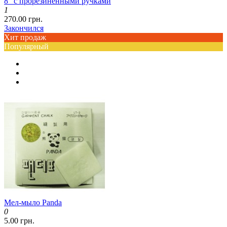
8" с прорезиненными ручками
1
270.00 грн.
Закончился
Хит продаж
Популярный
Мел-мыло Panda
0
5.00 грн.