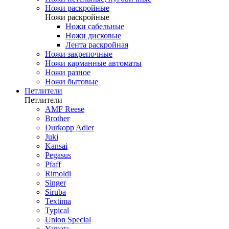
Ножи раскройные
Ножи раскройные
Ножи сабельные
Ножи дисковые
Лента раскройная
Ножи закрепочные
Ножи карманные автоматы
Ножи разное
Ножи бытовые
Петлители
Петлители
AMF Reese
Brother
Durkopp Adler
Juki
Kansai
Pegasus
Pfaff
Rimoldi
Singer
Siruba
Textima
Typical
Union Special
Yamata