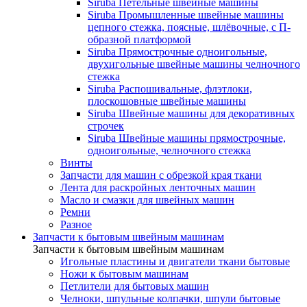
Siruba Петельные швейные машины
Siruba Промышленные швейные машины
цепного стежка, поясные, шлёвочные, с П-
образной платформой
Siruba Прямострочные одноигольные,
двухигольные швейные машины челночного
стежка
Siruba Распошивальные, флэтлоки,
плоскошовные швейные машины
Siruba Швейные машины для декоративных
строчек
Siruba Швейные машины прямострочные,
одноигольные, челночного стежка
Винты
Запчасти для машин с обрезкой края ткани
Лента для раскройных ленточных машин
Масло и смазки для швейных машин
Ремни
Разное
Запчасти к бытовым швейным машинам
Запчасти к бытовым швейным машинам
Игольные пластины и двигатели ткани бытовые
Ножи к бытовым машинам
Петлители для бытовых машин
Челноки, шпульные колпачки, шпули бытовые