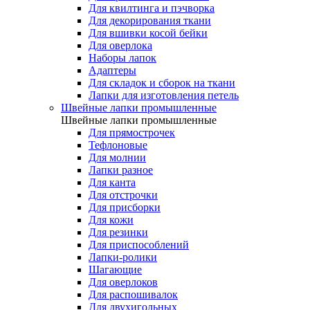
Для квилтинга и пэчворка
Для декорирования ткани
Для вшивки косой бейки
Для оверлока
Наборы лапок
Адаптеры
Для складок и сборок на ткани
Лапки для изготовления петель
Швейные лапки промышленные
Швейные лапки промышленные
Для прямострочек
Тефлоновые
Для молнии
Лапки разное
Для канта
Для отстрочки
Для присборки
Для кожи
Для резинки
Для приспособлений
Лапки-ролики
Шагающие
Для оверлоков
Для распошивалок
Для двухигольных