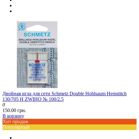
Двойная игла для сети Schmetz Double Hohlsaum Hemstitch
130/705 H ZWIHO № 100/2.5
0
150.00 грн.
В корзину
Хит продаж
Популярный