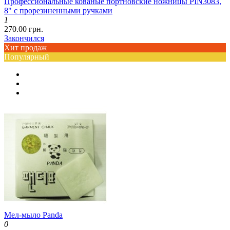
Профессиональные кованые портновские ножницы PIN3083,
8" с прорезиненными ручками
1
270.00 грн.
Закончился
Хит продаж
Популярный
Мел-мыло Panda
0