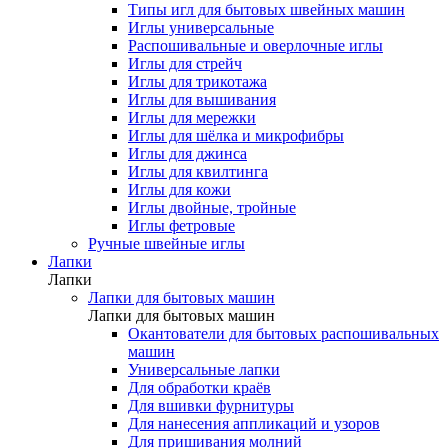
Типы игл для бытовых швейных машин
Иглы универсальные
Распошивальные и оверлочные иглы
Иглы для стрейч
Иглы для трикотажа
Иглы для вышивания
Иглы для мережки
Иглы для шёлка и микрофибры
Иглы для джинса
Иглы для квилтинга
Иглы для кожи
Иглы двойные, тройные
Иглы фетровые
Ручные швейные иглы
Лапки
Лапки
Лапки для бытовых машин
Лапки для бытовых машин
Окантователи для бытовых распошивальных
машин
Универсальные лапки
Для обработки краёв
Для вшивки фурнитуры
Для нанесения аппликаций и узоров
Для пришивания молний