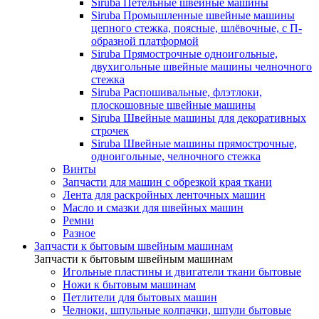
Siruba Петельные швейные машины
Siruba Промышленные швейные машины
цепного стежка, поясные, шлёвочные, с П-
образной платформой
Siruba Прямострочные одноигольные,
двухигольные швейные машины челночного
стежка
Siruba Распошивальные, флэтлоки,
плоскошовные швейные машины
Siruba Швейные машины для декоративных
строчек
Siruba Швейные машины прямострочные,
одноигольные, челночного стежка
Винты
Запчасти для машин с обрезкой края ткани
Лента для раскройных ленточных машин
Масло и смазки для швейных машин
Ремни
Разное
Запчасти к бытовым швейным машинам
Запчасти к бытовым швейным машинам
Игольные пластины и двигатели ткани бытовые
Ножи к бытовым машинам
Петлители для бытовых машин
Челноки, шпульные колпачки, шпули бытовые