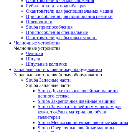
Окантователи в четыре сложения
Рубильники для подгиба края
Окантователи для распошивальных машин
Приспособления для пришивания резинки
Шлевочники
Siruba приспособления
Приспособления специальные
Окантователи для бытовых машин
Челночные устройства
Челночные устройства
Челноки
Шпули
Шпульные колпачки
Запасные части к швейному оборудованию
Запасные части к швейному оборудованию
Siruba Запасные части
Siruba Запасные части
Siruba Двухигольные швейные машины
цепного стежка
Siruba Закрепочные швейные машины
Siruba Запчасти к швейным машинам для
кожи, тяжёлых материалов, обуви,
галантереи
Siruba Мешкозашивочные швейные машины
Siruba Оверлочные швейные машины