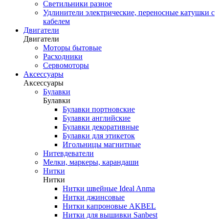
Светильники разное
Удлинители электрические, переносные катушки с
кабелем
Двигатели
Двигатели
Моторы бытовые
Расходники
Сервомоторы
Аксессуары
Аксессуары
Булавки
Булавки
Булавки портновские
Булавки английские
Булавки декоративные
Булавки для этикеток
Игольницы магнитные
Нитевдеватели
Мелки, маркеры, карандаши
Нитки
Нитки
Нитки швейные Ideal Anma
Нитки джинсовые
Нитки капроновые AKBEL
Нитки для вышивки Sanbest