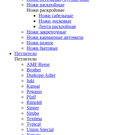
Ножи раскройные
Ножи раскройные
Ножи сабельные
Ножи дисковые
Лента раскройная
Ножи закрепочные
Ножи карманные автоматы
Ножи разное
Ножи бытовые
Петлители
Петлители
AMF Reese
Brother
Durkopp Adler
Juki
Kansai
Pegasus
Pfaff
Rimoldi
Singer
Siruba
Textima
Typical
Union Special
Yamata