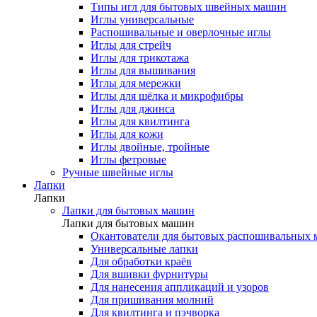
Типы игл для бытовых швейных машин
Иглы универсальные
Распошивальные и оверлочные иглы
Иглы для стрейч
Иглы для трикотажа
Иглы для вышивания
Иглы для мережки
Иглы для шёлка и микрофибры
Иглы для джинса
Иглы для квилтинга
Иглы для кожи
Иглы двойные, тройные
Иглы фетровые
Ручные швейные иглы
Лапки
Лапки
Лапки для бытовых машин
Лапки для бытовых машин
Окантователи для бытовых распошивальных
Универсальные лапки
Для обработки краёв
Для вшивки фурнитуры
Для нанесения аппликаций и узоров
Для пришивания молний
Для квилтинга и пэчворка