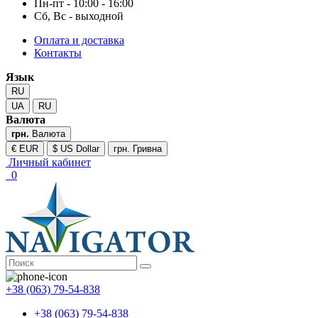
Пн-пт - 10:00 - 16:00
Сб, Вс - выходной
Оплата и доставка
Контакты
Язык
RU
UA
RU
Валюта
грн.
Валюта
€ EUR
$ US Dollar
грн. Гривна
Личный кабинет
0
+38 (063) 79-54-838
+38 (063) 79-54-838