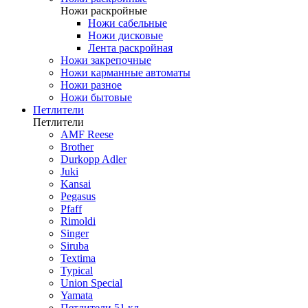
Ножи раскройные
Ножи сабельные
Ножи дисковые
Лента раскройная
Ножи закрепочные
Ножи карманные автоматы
Ножи разное
Ножи бытовые
Петлители
Петлители
AMF Reese
Brother
Durkopp Adler
Juki
Kansai
Pegasus
Pfaff
Rimoldi
Singer
Siruba
Textima
Typical
Union Special
Yamata
Петлители 51 кл.