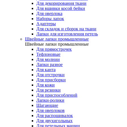
Для декорирования ткани
Для вшивки косой бейки
Для оверлока
Наборы лапок
Адаптеры
Для складок и сборок на ткани
Лапки для изготовления петель
Швейные лапки промышленные
Швейные лапки промышленные
Для прямострочек
Тефлоновые
Для молнии
Лапки разное
Для канта
Для отстрочки
Для присборки
Для кожи
Для резинки
Для приспособлений
Лапки-ролики
Шагающие
Для оверлоков
Для распошивалок
Для двухигольных
Для петельных машин