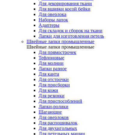
Для декорирования ткани
Для вшивки косой бейки
Для оверлока
Наборы лапок
Адаптеры
Для складок и сборок на ткани
Лапки для изготовления петель
Швейные лапки промышленные
Швейные лапки промышленные
Для прямострочек
Тефлоновые
Для молнии
Лапки разное
Для канта
Для отстрочки
Для присборки
Для кожи
Для резинки
Для приспособлений
Лапки-ролики
Шагающие
Для оверлоков
Для распошивалок
Для двухигольных
Для петельных машин