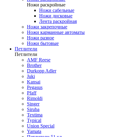
Ножи раскройные
Ножи сабельные
Ножи дисковые
Лента раскройная
Ножи закрепочные
Ножи карманные автоматы
Ножи разное
Ножи бытовые
Петлители
Петлители
AMF Reese
Brother
Durkopp Adler
Juki
Kansai
Pegasus
Pfaff
Rimoldi
Singer
Siruba
Textima
Typical
Union Special
Yamata
Петлители 51 кл.