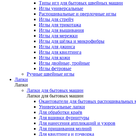
Типы игл для бытовых швейных машин
Иглы универсальные
Распошивальные и оверлочные иглы
Иглы для стрейч
Иглы для трикотажа
Иглы для вышивания
Иглы для мережки
Иглы для шёлка и микрофибры
Иглы для джинса
Иглы для квилтинга
Иглы для кожи
Иглы двойные, тройные
Иглы фетровые
Ручные швейные иглы
Лапки
Лапки
Лапки для бытовых машин
Лапки для бытовых машин
Окантователи для бытовых распошивальных
Универсальные лапки
Для обработки краёв
Для вшивки фурнитуры
Для нанесения аппликаций и узоров
Для пришивания молний
Для квилтинга и пэчворка