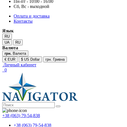
Пн-пт - 10:00 - 16:00
Сб, Вс - выходной
Оплата и доставка
Контакты
Язык
RU
UA
RU
Валюта
грн.
Валюта
€ EUR
$ US Dollar
грн. Гривна
Личный кабинет
0
+38 (063) 79-54-838
+38 (063) 79-54-838