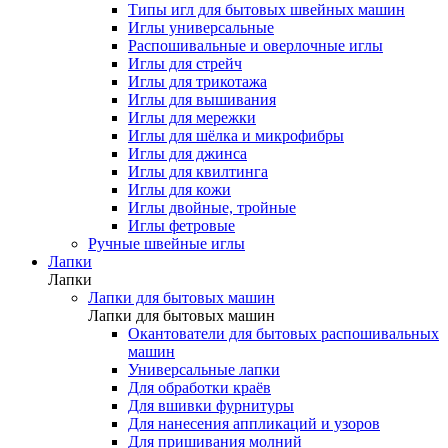
Типы игл для бытовых швейных машин
Иглы универсальные
Распошивальные и оверлочные иглы
Иглы для стрейч
Иглы для трикотажа
Иглы для вышивания
Иглы для мережки
Иглы для шёлка и микрофибры
Иглы для джинса
Иглы для квилтинга
Иглы для кожи
Иглы двойные, тройные
Иглы фетровые
Ручные швейные иглы
Лапки
Лапки
Лапки для бытовых машин
Лапки для бытовых машин
Окантователи для бытовых распошивальных
машин
Универсальные лапки
Для обработки краёв
Для вшивки фурнитуры
Для нанесения аппликаций и узоров
Для пришивания молний