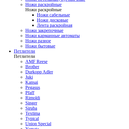
Ножи раскройные
Ножи раскройные
Ножи сабельные
Ножи дисковые
Лента раскройная
Ножи закрепочные
Ножи карманные автоматы
Ножи разное
Ножи бытовые
Петлители
Петлители
AMF Reese
Brother
Durkopp Adler
Juki
Kansai
Pegasus
Pfaff
Rimoldi
Singer
Siruba
Textima
Typical
Union Special
Yamata