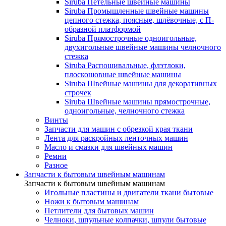
Siruba Петельные швейные машины
Siruba Промышленные швейные машины
цепного стежка, поясные, шлёвочные, с П-
образной платформой
Siruba Прямострочные одноигольные,
двухигольные швейные машины челночного
стежка
Siruba Распошивальные, флэтлоки,
плоскошовные швейные машины
Siruba Швейные машины для декоративных
строчек
Siruba Швейные машины прямострочные,
одноигольные, челночного стежка
Винты
Запчасти для машин с обрезкой края ткани
Лента для раскройных ленточных машин
Масло и смазки для швейных машин
Ремни
Разное
Запчасти к бытовым швейным машинам
Запчасти к бытовым швейным машинам
Игольные пластины и двигатели ткани бытовые
Ножи к бытовым машинам
Петлители для бытовых машин
Челноки, шпульные колпачки, шпули бытовые