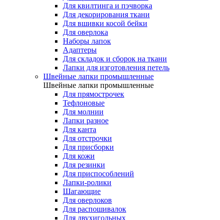
Для квилтинга и пэчворка
Для декорирования ткани
Для вшивки косой бейки
Для оверлока
Наборы лапок
Адаптеры
Для складок и сборок на ткани
Лапки для изготовления петель
Швейные лапки промышленные
Швейные лапки промышленные
Для прямострочек
Тефлоновые
Для молнии
Лапки разное
Для канта
Для отстрочки
Для присборки
Для кожи
Для резинки
Для приспособлений
Лапки-ролики
Шагающие
Для оверлоков
Для распошивалок
Для двухигольных