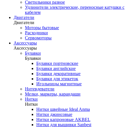
Светильники разное
Удлинители электрические, переносные катушки с
кабелем
Двигатели
Двигатели
Моторы бытовые
Расходники
Сервомоторы
Аксессуары
Аксессуары
Булавки
Булавки
Булавки портновские
Булавки английские
Булавки декоративные
Булавки для этикеток
Игольницы магнитные
Нитевдеватели
Мелки, маркеры, карандаши
Нитки
Нитки
Нитки швейные Ideal Anma
Нитки джинсовые
Нитки капроновые AKBEL
Нитки для вышивки Sanbest