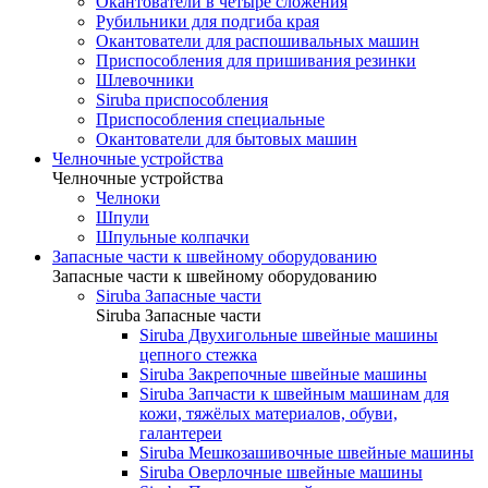
Окантователи в четыре сложения
Рубильники для подгиба края
Окантователи для распошивальных машин
Приспособления для пришивания резинки
Шлевочники
Siruba приспособления
Приспособления специальные
Окантователи для бытовых машин
Челночные устройства
Челночные устройства
Челноки
Шпули
Шпульные колпачки
Запасные части к швейному оборудованию
Запасные части к швейному оборудованию
Siruba Запасные части
Siruba Запасные части
Siruba Двухигольные швейные машины
цепного стежка
Siruba Закрепочные швейные машины
Siruba Запчасти к швейным машинам для
кожи, тяжёлых материалов, обуви,
галантереи
Siruba Мешкозашивочные швейные машины
Siruba Оверлочные швейные машины