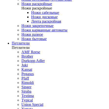
Ножи раскройные
Ножи раскройные
Ножи сабельные
Ножи дисковые
Лента раскройная
Ножи закрепочные
Ножи карманные автоматы
Ножи разное
Ножи бытовые
Петлители
Петлители
AMF Reese
Brother
Durkopp Adler
Juki
Kansai
Pegasus
Pfaff
Rimoldi
Singer
Siruba
Textima
Typical
Union Special
Yamata