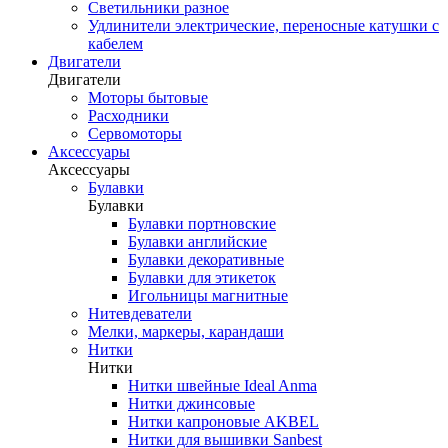
Светильники разное
Удлинители электрические, переносные катушки с
кабелем
Двигатели
Двигатели
Моторы бытовые
Расходники
Сервомоторы
Аксессуары
Аксессуары
Булавки
Булавки
Булавки портновские
Булавки английские
Булавки декоративные
Булавки для этикеток
Игольницы магнитные
Нитевдеватели
Мелки, маркеры, карандаши
Нитки
Нитки
Нитки швейные Ideal Anma
Нитки джинсовые
Нитки капроновые AKBEL
Нитки для вышивки Sanbest