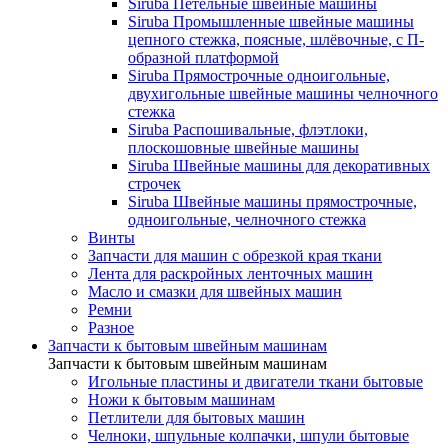
Siruba Петельные швейные машины
Siruba Промышленные швейные машины
цепного стежка, поясные, шлёвочные, с П-
образной платформой
Siruba Прямострочные одноигольные,
двухигольные швейные машины челночного
стежка
Siruba Распошивальные, флэтлоки,
плоскошовные швейные машины
Siruba Швейные машины для декоративных
строчек
Siruba Швейные машины прямострочные,
одноигольные, челночного стежка
Винты
Запчасти для машин с обрезкой края ткани
Лента для раскройных ленточных машин
Масло и смазки для швейных машин
Ремни
Разное
Запчасти к бытовым швейным машинам
Запчасти к бытовым швейным машинам
Игольные пластины и двигатели ткани бытовые
Ножи к бытовым машинам
Петлители для бытовых машин
Челноки, шпульные колпачки, шпули бытовые