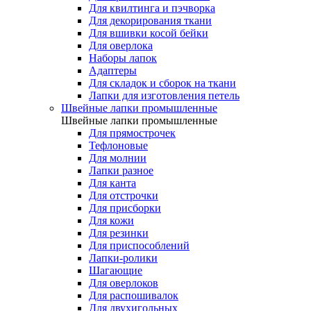
Для квилтинга и пэчворка
Для декорирования ткани
Для вшивки косой бейки
Для оверлока
Наборы лапок
Адаптеры
Для складок и сборок на ткани
Лапки для изготовления петель
Швейные лапки промышленные
Швейные лапки промышленные
Для прямострочек
Тефлоновые
Для молнии
Лапки разное
Для канта
Для отстрочки
Для присборки
Для кожи
Для резинки
Для приспособлений
Лапки-ролики
Шагающие
Для оверлоков
Для распошивалок
Для двухигольных