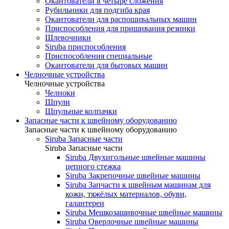
Окантователи в четыре сложения
Рубильники для подгиба края
Окантователи для распошивальных машин
Приспособления для пришивания резинки
Шлевочники
Siruba приспособления
Приспособления специальные
Окантователи для бытовых машин
Челночные устройства
Челночные устройства
Челноки
Шпули
Шпульные колпачки
Запасные части к швейному оборудованию
Запасные части к швейному оборудованию
Siruba Запасные части
Siruba Запасные части
Siruba Двухигольные швейные машины
цепного стежка
Siruba Закрепочные швейные машины
Siruba Запчасти к швейным машинам для
кожи, тяжёлых материалов, обуви,
галантереи
Siruba Мешкозашивочные швейные машины
Siruba Оверлочные швейные машины