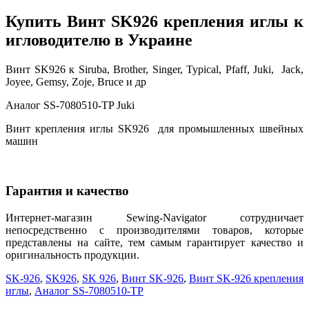
Купить Винт SK926 крепления иглы к
игловодителю в Украине
Винт SK926 к Siruba, Brother, Singer, Typical, Pfaff, Juki, Jack,
Joyee, Gemsy, Zoje, Bruce и др
Аналог SS-7080510-TP Juki
Винт крепления иглы SK926 для промышленных швейных
машин
Гарантия и качество
Интернет-магазин Sewing-Navigator сотрудничает
непосредственно с производителями товаров, которые
представлены на сайте, тем самым гарантирует качество и
оригинальность продукции.
SK-926
,
SK926
,
SK 926
,
Винт SK-926
,
Винт SK-926 крепления
иглы
,
Аналог SS-7080510-TP