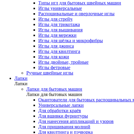
Типы игл для бытовых швейных машин
Иглы универсальные
Распошивальные и оверлочные иглы
Иглы для стрейч
Иглы для трикотажа
Иглы для вышивания
Иглы для мережки
Иглы для шёлка и микрофибры
Иглы для джинса
Иглы для квилтинга
Иглы для кожи
Иглы двойные, тройные
Иглы фетровые
Ручные швейные иглы
Лапки
Лапки
Лапки для бытовых машин
Лапки для бытовых машин
Окантователи для бытовых распошивальных
Универсальные лапки
Для обработки краёв
Для вшивки фурнитуры
Для нанесения аппликаций и узоров
Для пришивания молний
Для квилтинга и пэчворка