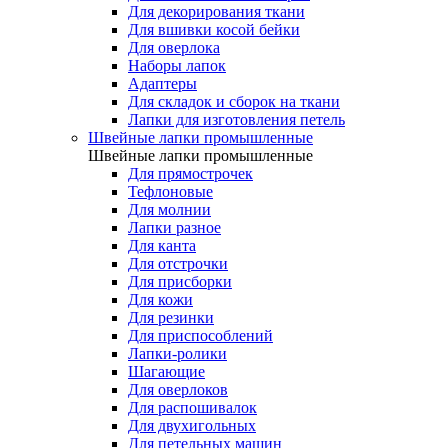
Для декорирования ткани
Для вшивки косой бейки
Для оверлока
Наборы лапок
Адаптеры
Для складок и сборок на ткани
Лапки для изготовления петель
Швейные лапки промышленные
Швейные лапки промышленные
Для прямострочек
Тефлоновые
Для молнии
Лапки разное
Для канта
Для отстрочки
Для присборки
Для кожи
Для резинки
Для приспособлений
Лапки-ролики
Шагающие
Для оверлоков
Для распошивалок
Для двухигольных
Для петельных машин