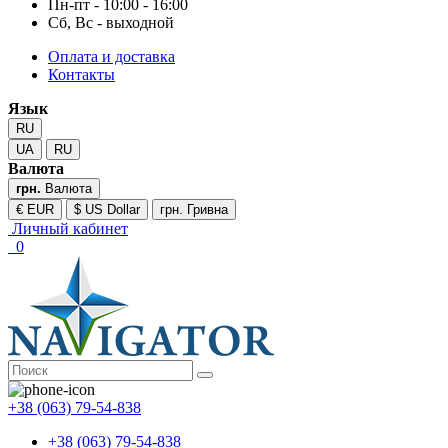
Пн-пт - 10:00 - 16:00
Сб, Вс - выходной
Оплата и доставка
Контакты
Язык
RU
UA
RU
Валюта
грн.
Валюта
€ EUR
$ US Dollar
грн. Гривна
Личный кабинет
0
+38 (063) 79-54-838
+38 (063) 79-54-838