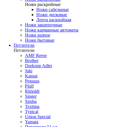
Ножи раскройные
Ножи сабельные
Ножи дисковые
Лента раскройная
Ножи закрепочные
Ножи карманные автоматы
Ножи разное
Ножи бытовые
Петлители
Петлители
AMF Reese
Brother
Durkopp Adler
Juki
Kansai
Pegasus
Pfaff
Rimoldi
Singer
Siruba
Textima
Typical
Union Special
Yamata
Петлители 51 кл.