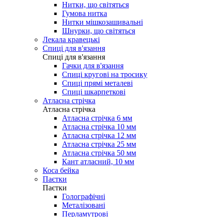
Нитки, що світяться
Гумова нитка
Нитки мішкозашивальні
Шнурки, що світяться
Лекала кравецькі
Cпиці для в'язання
Cпиці для в'язання
Гачки для в'язання
Спиці кругові на тросику
Спиці прямі металеві
Спиці шкарпеткові
Атласна стрічка
Атласна стрічка
Атласна стрічка 6 мм
Атласна стрічка 10 мм
Атласна стрічка 12 мм
Атласна стрічка 25 мм
Атласна стрічка 50 мм
Кант атласний, 10 мм
Коса бейка
Паєтки
Паєтки
Голографічні
Металізовані
Перламутрові