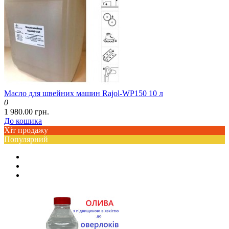
Масло для швейних машин Rajol-WP150 10 л
0
1 980.00 грн.
До кошика
Хіт продажу
Популярний