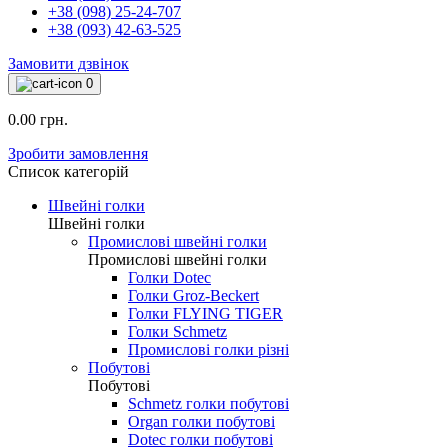
+38 (098) 25-24-707
+38 (093) 42-63-525
Замовити дзвінок
0
0.00 грн.
Зробити замовлення
Список категорій
Швейні голки
Швейні голки
Промислові швейні голки
Промислові швейні голки
Голки Dotec
Голки Groz-Beckert
Голки FLYING TIGER
Голки Schmetz
Промислові голки різні
Побутові
Побутові
Schmetz голки побутові
Organ голки побутові
Dotec голки побутові