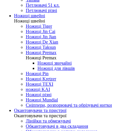
Петлювачі 51 кл.
Петлювачі різні
Ножиці швейні
Ножиці швейні
Ножиці Tiger
Ножиці Jin Cai
Ножиці Jin Jian
Ножиці De Xian
Ножиці Taksun
Ножиці Premax
Ножиці Premax
Ножиці звичайні
Ножиці для лівшів
Ножиці Pin
Ножиці Kretzer
Ножиці TEXI
ножиці KAI
Ножиці різні
Ножиці Mundial
Сніппери, розпорювачі та обрізувачі нитки
Окантовувачи та пристрої
Окантовувачи та пристрої
Лінійки та обмежувачі
Обкантовувачі в два складання