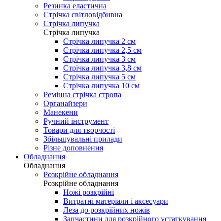
Резинка еластична
Стрічка світловідбивна
Стрічка липучка
Стрічка липучка
Стрічка липучка 2 см
Стрічка липучка 2,5 см
Стрічка липучка 3 см
Стрічка липучка 3,8 см
Стрічка липучка 5 см
Стрічка липучка 10 см
Ремінна стрічка стропа
Органайзери
Манекени
Ручний інструмент
Товари для творчості
Збільшувальні прилади
Різне доповнення
Обладнання
Обладнання
Розкрійне обладнання
Розкрійне обладнання
Ножі розкрійні
Витратні матеріали і аксесуари
Леза до розкрійних ножів
Запчастини для розкрійного устаткування