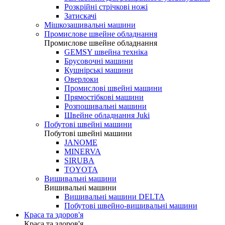
Розкрійні стрічкові ножі
Затискачі
Мішкозашивальні машини
Промислове швейне обладнання
Промислове швейне обладнання
GEMSY швейна техніка
Брусовочні машини
Кушнірські машини
Оверлоки
Промислові швейні машини
Прямостібкові машини
Розпошивальні машини
Швейне обладнання Juki
Побутові швейні машини
Побутові швейні машини
JANOME
MINERVA
SIRUBA
TOYOTA
Вишивальні машини
Вишивальні машини
Вишивальні машини DELTA
Побутові швейно-вишивальні машини
Краса та здоров'я
Краса та здоров'я