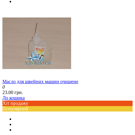
Масло для швейних машин очищене
0
23.00 грн.
До кошика
Хіт продажу
Популярний