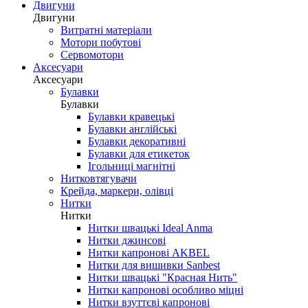
Двигуни
Двигуни
Витратні матеріали
Мотори побутові
Сервомотори
Аксесуари
Аксесуари
Булавки
Булавки
Булавки кравецькі
Булавки англійські
Булавки декоративні
Булавки для етикеток
Ігольниці магнітні
Нитковтягувачи
Крейда, маркери, олівці
Нитки
Нитки
Нитки швацькі Ideal Anma
Нитки джинсові
Нитки капронові AKBEL
Нитки для вишивки Sanbest
Нитки швацькі "Красная Нить"
Нитки капронові особливо міцні
Нитки взуттєві капронові