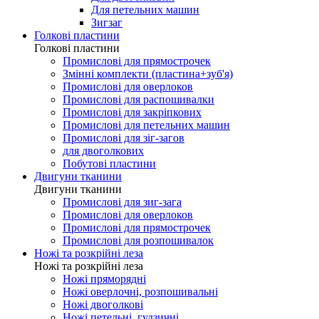
Для петельних машин
Зигзаг
Голкові пластини
Голкові пластини
Промислові для прямострочек
Змінні комплекти (пластина+зуб'я)
Промислові для оверлоков
Промислові для распошивалки
Промислові для закріпкових
Промислові для петельних машин
Промислові для зіг-загов
для двоголкових
Побутові пластини
Двигуни тканини
Двигуни тканини
Промислові для зиг-зага
Промислові для оверлоков
Промислові для прямострочек
Промислові для розпошивалок
Ножі та розкрійні леза
Ножі та розкрійні леза
Ножі пряморядні
Ножі оверлочні, розпошивальні
Ножі двоголкові
Ножі петельні, гудзичні