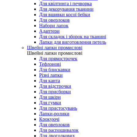
Для квілтинга і печворка
Для декорування тканини
Для вшивки косої бейки
Для оверлоков
Набори лапок
Адаптери
Для складок і зборок на тканині
Лапки для виготовлення петель
Швейні лапки промислові
Швейні лапки промислові
Для прямострочек
Тефлонові
Для блискавки
Різні лапки
Для канта
Для відстрочки
Для присборки
Для шкіри
Для гумки
Для пристосувань
Лапки-ролики
Крокуючі
Для оверлоков
Для распошивалок
Для двоголкових