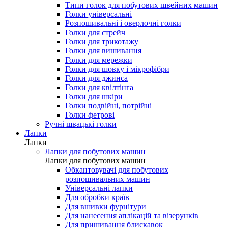
Типи голок для побутових швейних машин
Голки універсальні
Розпошивальні і оверлочні голки
Голки для стрейч
Голки для трикотажу
Голки для вишивання
Голки для мережки
Голки для шовку і мікрофібри
Голки для джинса
Голки для квілтінга
Голки для шкіри
Голки подвійні, потрійні
Голки фетрові
Ручні швацькі голки
Лапки
Лапки
Лапки для побутових машин
Лапки для побутових машин
Обкантовувачі для побутових
розпошивальних машин
Універсальні лапки
Для обробки країв
Для вшивки фурнітури
Для нанесення аплікацій та візерунків
Для пришивання блискавок