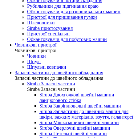
Обкантовувачи в чотири складання
Рубильники для підгинання краю
Обкантовувачи для розпошивальних машин
Пристрої для пришивання гумки
Шлевочники
Siruba пристосування
Пристрої спеціальні
Обкантовувачи для побутових машин
Човникові пристрої
Човникові пристрої
Човники
Шпулі
Шпульні ковпачки
Запасні частини до швейного обладнання
Запасні частини до швейного обладнання
Siruba Запасні частини
Siruba Запасні частини
Siruba Двохголкові швейні машини
ланцюгового стібка
Siruba Закріплювальні швейні машини
Siruba Запчастини до швейних машин для
шкіри, важких матеріалів, взуття, галантереї
Siruba Мішкозашивні швейні машини
Siruba Оверлочні швейні машини
Siruba Петельні швейні машини