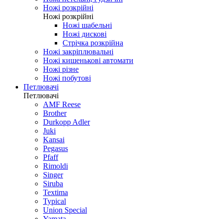
Ножі розкрійні
Ножі розкрійні
Ножі шабельні
Ножі дискові
Стрічка розкрійна
Ножі закріплювальні
Ножі кишенькові автомати
Ножі різне
Ножі побутові
Петлювачі
Петлювачі
AMF Reese
Brother
Durkopp Adler
Juki
Kansai
Pegasus
Pfaff
Rimoldi
Singer
Siruba
Textima
Typical
Union Special
Yamata