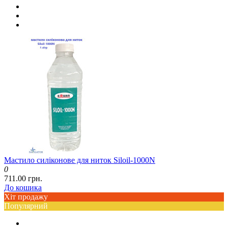
Мастило силіконове для ниток Siloil-1000N
0
711.00 грн.
До кошика
Хіт продажу
Популярний