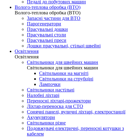
Педалі до побутових машин
Волого-теплова обробка (ВТО)
Волого-теплова обробка (ВТО)
Запасні частини для ВТО
Парогенератори
Прасувальні дошки
Прасувальні столи
Прасувальні преси
Дошки прасувальні, стільці швейні
Освітлення
Освітлення
Світильники для швейних машин
Світильники для швейних машин
Світильники на магніті
Світильники на струбціні
Лампочки
Світильники настільні
Налобні ліхтарі
Переносні ліхтарі-прожектори
Ліхтар-переноска для СТО
Сонячні панелі, вуличні ліхтарі, електростанції
Акумулятори
Світильники різне
Подовжувачі електричні, переносні котушки з
кабелем