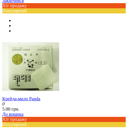
Закінчився
Хіт продажу
Популярний
Крейда-мило Panda
0
5.00 грн.
До кошика
Хіт продажу
Популярний