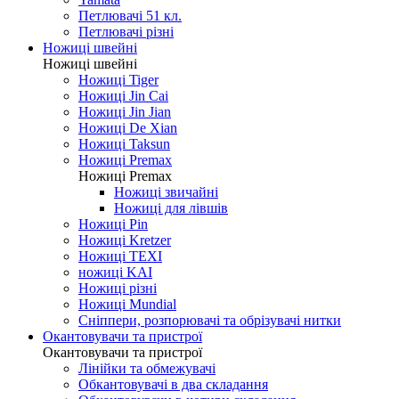
Петлювачі 51 кл.
Петлювачі різні
Ножиці швейні
Ножиці швейні
Ножиці Tiger
Ножиці Jin Cai
Ножиці Jin Jian
Ножиці De Xian
Ножиці Taksun
Ножиці Premax
Ножиці Premax
Ножиці звичайні
Ножиці для лівшів
Ножиці Pin
Ножиці Kretzer
Ножиці TEXI
ножиці KAI
Ножиці різні
Ножиці Mundial
Сніппери, розпорювачі та обрізувачі нитки
Окантовувачи та пристрої
Окантовувачи та пристрої
Лінійки та обмежувачі
Обкантовувачі в два складання