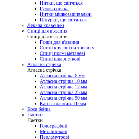
Нитки, що світяться
Гумова нитка
Нитки мішкозашивальні
Шнурки, що світяться
Лекала кравецькі
Cпиці для в'язання
Cпиці для в'язання
Гачки для в'язання
Спиці кругові на тросику
Спиці прямі металеві
Спиці шкарпеткові
Атласна стрічка
Атласна стрічка
Атласна стрічка 6 мм
Атласна стрічка 10 мм
Атласна стрічка 12 мм
Атласна стрічка 25 мм
Атласна стрічка 50 мм
Кант атласний, 10 мм
Коса бейка
Паєтки
Паєтки
Голографічні
Металізовані
Перламутрові