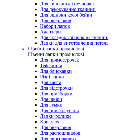
Для квілтинга і печворка
Для декорування тканини
Для вшивки косої бейки
Для оверлоков
Набори лапок
Адаптери
Для складок і зборок на тканині
Лапки для виготовлення петель
Швейні лапки промислові
Швейні лапки промислові
Для прямострочек
Тефлонові
Для блискавки
Різні лапки
Для канта
Для відстрочки
Для присборки
Для шкіри
Для гумки
Для пристосувань
Лапки-ролики
Крокуючі
Для оверлоков
Для распошивалок
Для двоголкових