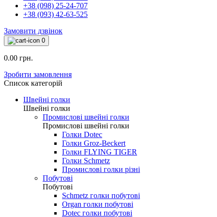
+38 (098) 25-24-707
+38 (093) 42-63-525
Замовити дзвінок
0
0.00 грн.
Зробити замовлення
Список категорій
Швейні голки
Швейні голки
Промислові швейні голки
Промислові швейні голки
Голки Dotec
Голки Groz-Beckert
Голки FLYING TIGER
Голки Schmetz
Промислові голки різні
Побутові
Побутові
Schmetz голки побутові
Organ голки побутові
Dotec голки побутові