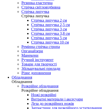
Резинка еластична
Стрічка світловідбивна
Стрічка липучка
Стрічка липучка
Стрічка липучка 2 см
Стрічка липучка 2,5 см
Стрічка липучка 3 см
Стрічка липучка 3,8 см
Стрічка липучка 5 см
Стрічка липучка 10 см
Ремінна стрічка стропа
Органайзери
Манекени
Ручний інструмент
Товари для творчості
Збільшувальні прилади
Різне доповнення
Обладнання
Обладнання
Розкрійне обладнання
Розкрійне обладнання
Ножі розкрійні
Витратні матеріали і аксесуари
Леза до розкрійних ножів
Запчастини для розкрійного устаткування