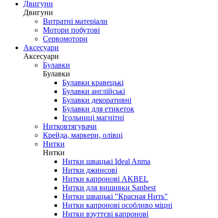
Двигуни
Двигуни
Витратні матеріали
Мотори побутові
Сервомотори
Аксесуари
Аксесуари
Булавки
Булавки
Булавки кравецькі
Булавки англійські
Булавки декоративні
Булавки для етикеток
Ігольниці магнітні
Нитковтягувачи
Крейда, маркери, олівці
Нитки
Нитки
Нитки швацькі Ideal Anma
Нитки джинсові
Нитки капронові AKBEL
Нитки для вишивки Sanbest
Нитки швацькі "Красная Нить"
Нитки капронові особливо міцні
Нитки взуттєві капронові