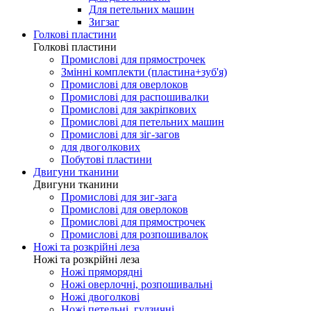
Для петельних машин
Зигзаг
Голкові пластини
Голкові пластини
Промислові для прямострочек
Змінні комплекти (пластина+зуб'я)
Промислові для оверлоков
Промислові для распошивалки
Промислові для закріпкових
Промислові для петельних машин
Промислові для зіг-загов
для двоголкових
Побутові пластини
Двигуни тканини
Двигуни тканини
Промислові для зиг-зага
Промислові для оверлоков
Промислові для прямострочек
Промислові для розпошивалок
Ножі та розкрійні леза
Ножі та розкрійні леза
Ножі пряморядні
Ножі оверлочні, розпошивальні
Ножі двоголкові
Ножі петельні, гудзичні