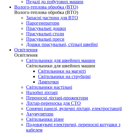
Педалі до побутових машин
Волого-теплова обробка (ВТО)
Волого-теплова обробка (ВТО)
Запасні частини для ВТО
Парогенератори
Прасувальні дошки
Прасувальні столи
Прасувальні преси
Дошки прасувальні, стільці швейні
Освітлення
Освітлення
Світильники для швейних машин
Світильники для швейних машин
Світильники на магніті
Світильники на струбціні
Лампочки
Світильники настільні
Налобні ліхтарі
Переносні ліхтарі-прожектори
Ліхтар-переноска для СТО
Сонячні панелі, вуличні ліхтарі, електростанції
Акумулятори
Світильники різне
Подовжувачі електричні, переносні котушки з
кабелем