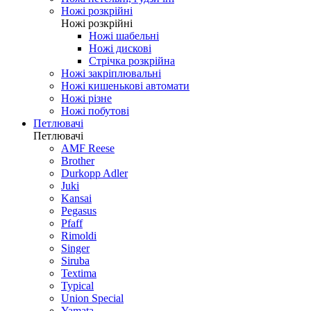
Ножі розкрійні
Ножі розкрійні
Ножі шабельні
Ножі дискові
Стрічка розкрійна
Ножі закріплювальні
Ножі кишенькові автомати
Ножі різне
Ножі побутові
Петлювачі
Петлювачі
AMF Reese
Brother
Durkopp Adler
Juki
Kansai
Pegasus
Pfaff
Rimoldi
Singer
Siruba
Textima
Typical
Union Special
Yamata