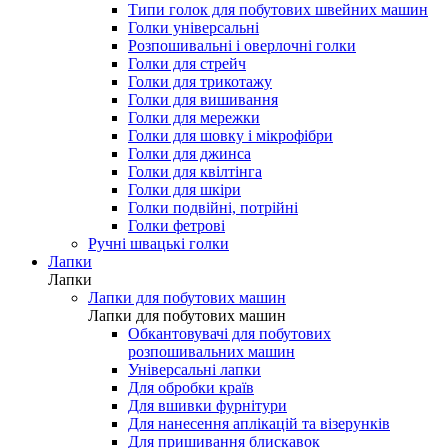
Типи голок для побутових швейних машин
Голки універсальні
Розпошивальні і оверлочні голки
Голки для стрейч
Голки для трикотажу
Голки для вишивання
Голки для мережки
Голки для шовку і мікрофібри
Голки для джинса
Голки для квілтінга
Голки для шкіри
Голки подвійні, потрійні
Голки фетрові
Ручні швацькі голки
Лапки
Лапки
Лапки для побутових машин
Лапки для побутових машин
Обкантовувачі для побутових
розпошивальних машин
Універсальні лапки
Для обробки країв
Для вшивки фурнітури
Для нанесення аплікацій та візерунків
Для пришивання блискавок