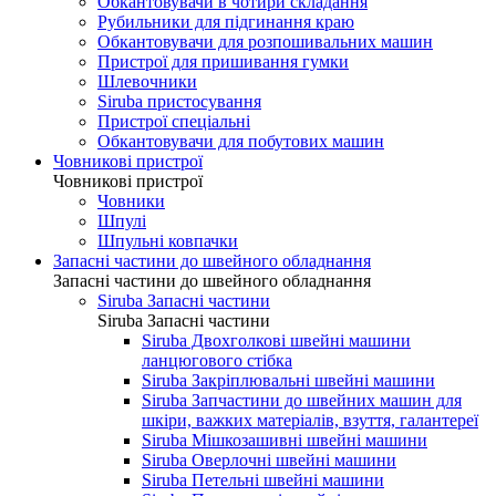
Обкантовувачи в чотири складання
Рубильники для підгинання краю
Обкантовувачи для розпошивальних машин
Пристрої для пришивання гумки
Шлевочники
Siruba пристосування
Пристрої спеціальні
Обкантовувачи для побутових машин
Човникові пристрої
Човникові пристрої
Човники
Шпулі
Шпульні ковпачки
Запасні частини до швейного обладнання
Запасні частини до швейного обладнання
Siruba Запасні частини
Siruba Запасні частини
Siruba Двохголкові швейні машини
ланцюгового стібка
Siruba Закріплювальні швейні машини
Siruba Запчастини до швейних машин для
шкіри, важких матеріалів, взуття, галантереї
Siruba Мішкозашивні швейні машини
Siruba Оверлочні швейні машини
Siruba Петельні швейні машини