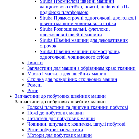
Siruba Промислові швейні машини
ланцюгового стібка, поясні, шлівочні з П-
подібною платформою
Siruba Прямострочні одноголкові, двоголкові
швейні машини човникового стібка
Siruba Розпошивальні, флетлоки,
плоскошовні швейні машини
Siruba Швейні машини для декоративних
строчок
Siruba Швейні машини прямострочні,
одноголкові, човникового стібка
Гвинти
Запчастини для машин з обрізанням краю тканини
Масло і мастила для швейних машин
Стрічка для розкрійних стрічкових машин
Ремені
Різне
Запчастини до побутових швейних машин
Запчастини до побутових швейних машин
Голкові пластини та двигуни тканини побутові
Ножі до побутових машин
Петлітелі для побутових машин
Човники, шпульних ковпачки, шпулі побутові
Різне побутові запчастини
Мотори для побутових машин