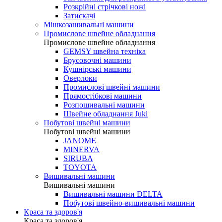
Розкрійні стрічкові ножі
Затискачі
Мішкозашивальні машини
Промислове швейне обладнання
Промислове швейне обладнання
GEMSY швейна техніка
Брусовочні машини
Кушнірські машини
Оверлоки
Промислові швейні машини
Прямостібкові машини
Розпошивальні машини
Швейне обладнання Juki
Побутові швейні машини
Побутові швейні машини
JANOME
MINERVA
SIRUBA
TOYOTA
Вишивальні машини
Вишивальні машини
Вишивальні машини DELTA
Побутові швейно-вишивальні машини
Краса та здоров'я
Краса та здоров'я