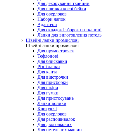
Для декорування тканини
Для вшивки косої бейки
Для оверлоков
Набори лапок
Адаптери
Для складок і зборок на тканині
Лапки для виготовлення петель
Швейні лапки промислові
Швейні лапки промислові
Для прямострочек
Тефлонові
Для блискавки
Різні лапки
Для канта
Для відстрочки
Для присборки
Для шкіри
Для гумки
Для пристосувань
Лапки-ролики
Крокуючі
Для оверлоков
Для распошивалок
Для двоголкових
Для петельних машин