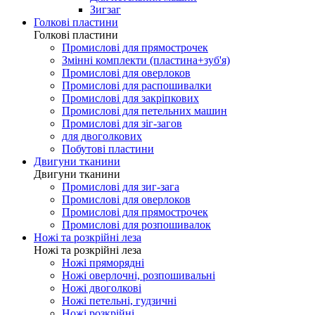
Зигзаг
Голкові пластини
Голкові пластини
Промислові для прямострочек
Змінні комплекти (пластина+зуб'я)
Промислові для оверлоков
Промислові для распошивалки
Промислові для закріпкових
Промислові для петельних машин
Промислові для зіг-загов
для двоголкових
Побутові пластини
Двигуни тканини
Двигуни тканини
Промислові для зиг-зага
Промислові для оверлоков
Промислові для прямострочек
Промислові для розпошивалок
Ножі та розкрійні леза
Ножі та розкрійні леза
Ножі пряморядні
Ножі оверлочні, розпошивальні
Ножі двоголкові
Ножі петельні, гудзичні
Ножі розкрійні