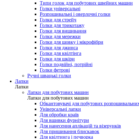
Типи голок для побутових швейних машин
Голки універсальні
Розпошивальні і оверлочні голки
Голки для стрейч
Голки для трикотажу
Голки для вишивання
Голки для мережки
Голки для шовку і мікрофібри
Голки для джинса
Голки для квілтінга
Голки для шкіри
Голки подвійні, потрійні
Голки фетрові
Ручні швацькі голки
Лапки
Лапки
Лапки для побутових машин
Лапки для побутових машин
Обкантовувачі для побутових розпошивальни
Універсальні лапки
Для обробки країв
Для вшивки фурнітури
Для нанесення аплікацій та візерунків
Для пришивання блискавок
Для квілтинга і печворка