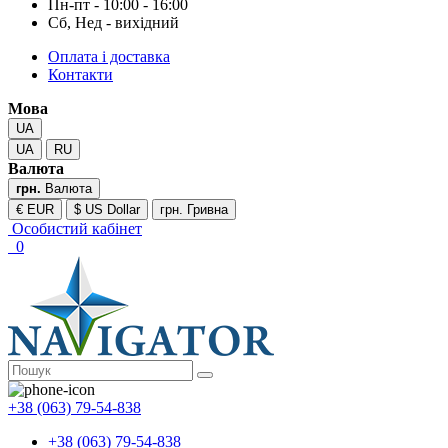
Пн-пт - 10:00 - 16:00
Сб, Нед - вихідний
Оплата і доставка
Контакти
Мова
UA
UA
RU
Валюта
грн.
Валюта
€ EUR
$ US Dollar
грн. Гривна
Особистий кабінет
0
+38 (063) 79-54-838
+38 (063) 79-54-838