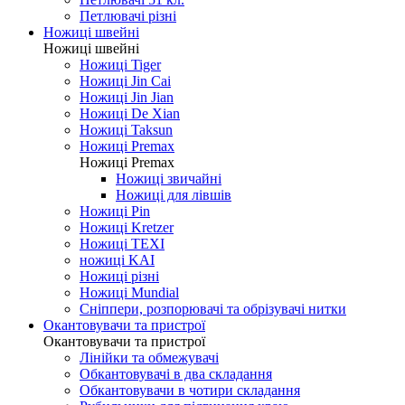
Петлювачі різні
Ножиці швейні
Ножиці швейні
Ножиці Tiger
Ножиці Jin Cai
Ножиці Jin Jian
Ножиці De Xian
Ножиці Taksun
Ножиці Premax
Ножиці Premax
Ножиці звичайні
Ножиці для лівшів
Ножиці Pin
Ножиці Kretzer
Ножиці TEXI
ножиці KAI
Ножиці різні
Ножиці Mundial
Сніппери, розпорювачі та обрізувачі нитки
Окантовувачи та пристрої
Окантовувачи та пристрої
Лінійки та обмежувачі
Обкантовувачі в два складання
Обкантовувачи в чотири складання