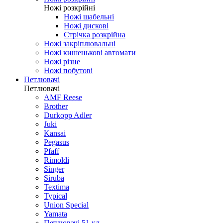
Ножі розкрійні
Ножі шабельні
Ножі дискові
Стрічка розкрійна
Ножі закріплювальні
Ножі кишенькові автомати
Ножі різне
Ножі побутові
Петлювачі
Петлювачі
AMF Reese
Brother
Durkopp Adler
Juki
Kansai
Pegasus
Pfaff
Rimoldi
Singer
Siruba
Textima
Typical
Union Special
Yamata
Петлювачі 51 кл.