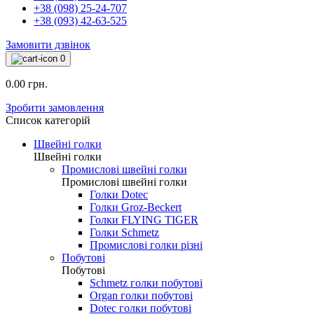
+38 (098) 25-24-707
+38 (093) 42-63-525
Замовити дзвінок
0
0.00 грн.
Зробити замовлення
Список категорій
Швейні голки
Швейні голки
Промислові швейні голки
Промислові швейні голки
Голки Dotec
Голки Groz-Beckert
Голки FLYING TIGER
Голки Schmetz
Промислові голки різні
Побутові
Побутові
Schmetz голки побутові
Organ голки побутові
Dotec голки побутові