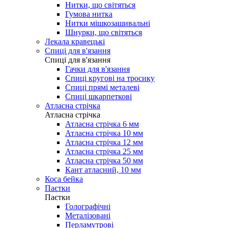
Нитки, що світяться
Гумова нитка
Нитки мішкозашивальні
Шнурки, що світяться
Лекала кравецькі
Cпиці для в'язання
Cпиці для в'язання
Гачки для в'язання
Спиці кругові на тросику
Спиці прямі металеві
Спиці шкарпеткові
Атласна стрічка
Атласна стрічка
Атласна стрічка 6 мм
Атласна стрічка 10 мм
Атласна стрічка 12 мм
Атласна стрічка 25 мм
Атласна стрічка 50 мм
Кант атласний, 10 мм
Коса бейка
Паєтки
Паєтки
Голографічні
Металізовані
Перламутрові