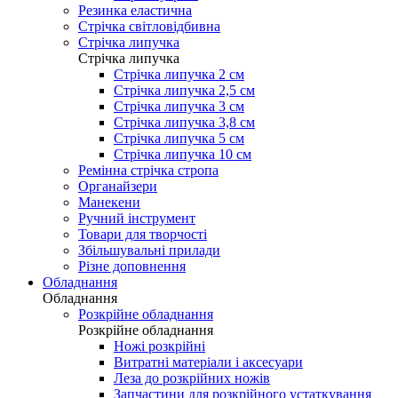
Резинка еластична
Стрічка світловідбивна
Стрічка липучка
Стрічка липучка
Стрічка липучка 2 см
Стрічка липучка 2,5 см
Стрічка липучка 3 см
Стрічка липучка 3,8 см
Стрічка липучка 5 см
Стрічка липучка 10 см
Ремінна стрічка стропа
Органайзери
Манекени
Ручний інструмент
Товари для творчості
Збільшувальні прилади
Різне доповнення
Обладнання
Обладнання
Розкрійне обладнання
Розкрійне обладнання
Ножі розкрійні
Витратні матеріали і аксесуари
Леза до розкрійних ножів
Запчастини для розкрійного устаткування