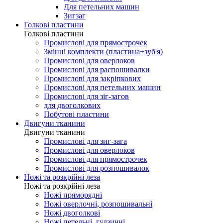
Для петельних машин
Зигзаг
Голкові пластини
Голкові пластини
Промислові для прямострочек
Змінні комплекти (пластина+зуб'я)
Промислові для оверлоков
Промислові для распошивалки
Промислові для закріпкових
Промислові для петельних машин
Промислові для зіг-загов
для двоголкових
Побутові пластини
Двигуни тканини
Двигуни тканини
Промислові для зиг-зага
Промислові для оверлоков
Промислові для прямострочек
Промислові для розпошивалок
Ножі та розкрійні леза
Ножі та розкрійні леза
Ножі пряморядні
Ножі оверлочні, розпошивальні
Ножі двоголкові
Ножі петельні, гудзичні