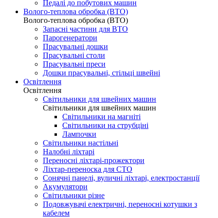
Педалі до побутових машин
Волого-теплова обробка (ВТО)
Волого-теплова обробка (ВТО)
Запасні частини для ВТО
Парогенератори
Прасувальні дошки
Прасувальні столи
Прасувальні преси
Дошки прасувальні, стільці швейні
Освітлення
Освітлення
Світильники для швейних машин
Світильники для швейних машин
Світильники на магніті
Світильники на струбціні
Лампочки
Світильники настільні
Налобні ліхтарі
Переносні ліхтарі-прожектори
Ліхтар-переноска для СТО
Сонячні панелі, вуличні ліхтарі, електростанції
Акумулятори
Світильники різне
Подовжувачі електричні, переносні котушки з
кабелем