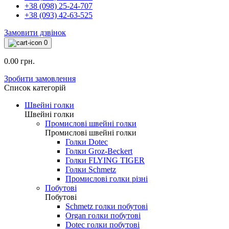
+38 (098) 25-24-707
+38 (093) 42-63-525
Замовити дзвінок
0
0.00 грн.
Зробити замовлення
Список категорій
Швейні голки
Швейні голки
Промислові швейні голки
Промислові швейні голки
Голки Dotec
Голки Groz-Beckert
Голки FLYING TIGER
Голки Schmetz
Промислові голки різні
Побутові
Побутові
Schmetz голки побутові
Organ голки побутові
Dotec голки побутові