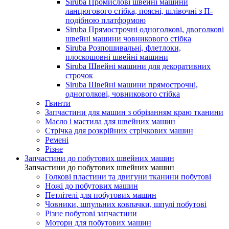
Siruba Промислові швейні машини
ланцюгового стібка, поясні, шлівочні з П-
подібною платформою
Siruba Прямострочні одноголкові, двоголкові
швейні машини човникового стібка
Siruba Розпошивальні, флетлоки,
плоскошовні швейні машини
Siruba Швейні машини для декоративних
строчок
Siruba Швейні машини прямострочні,
одноголкові, човникового стібка
Гвинти
Запчастини для машин з обрізанням краю тканини
Масло і мастила для швейних машин
Стрічка для розкрійних стрічкових машин
Ремені
Різне
Запчастини до побутових швейних машин
Запчастини до побутових швейних машин
Голкові пластини та двигуни тканини побутові
Ножі до побутових машин
Петлітелі для побутових машин
Човники, шпульних ковпачки, шпулі побутові
Різне побутові запчастини
Мотори для побутових машин