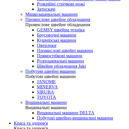
Розкрійні стрічкові ножі
Затискачі
Мішкозашивальні машини
Промислове швейне обладнання
Промислове швейне обладнання
GEMSY швейна техніка
Брусовочні машини
Кушнірські машини
Оверлоки
Промислові швейні машини
Прямостібкові машини
Розпошивальні машини
Швейне обладнання Juki
Побутові швейні машини
Побутові швейні машини
JANOME
MINERVA
SIRUBA
TOYOTA
Вишивальні машини
Вишивальні машини
Вишивальні машини DELTA
Побутові швейно-вишивальні машини
Краса та здоров'я
Краса та здоров'я