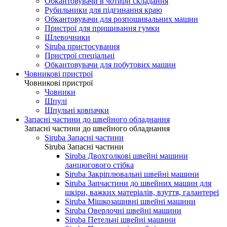
Обкантовувачи в чотири складання
Рубильники для підгинання краю
Обкантовувачи для розпошивальних машин
Пристрої для пришивання гумки
Шлевочники
Siruba пристосування
Пристрої спеціальні
Обкантовувачи для побутових машин
Човникові пристрої
Човникові пристрої
Човники
Шпулі
Шпульні ковпачки
Запасні частини до швейного обладнання
Запасні частини до швейного обладнання
Siruba Запасні частини
Siruba Запасні частини
Siruba Двохголкові швейні машини
ланцюгового стібка
Siruba Закріплювальні швейні машини
Siruba Запчастини до швейних машин для
шкіри, важких матеріалів, взуття, галантереї
Siruba Мішкозашивні швейні машини
Siruba Оверлочні швейні машини
Siruba Петельні швейні машини