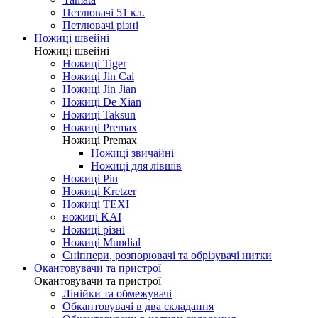
Петлювачі 51 кл.
Петлювачі різні
Ножиці швейні
Ножиці швейні
Ножиці Tiger
Ножиці Jin Cai
Ножиці Jin Jian
Ножиці De Xian
Ножиці Taksun
Ножиці Premax
Ножиці Premax
Ножиці звичайні
Ножиці для лівшів
Ножиці Pin
Ножиці Kretzer
Ножиці TEXI
ножиці KAI
Ножиці різні
Ножиці Mundial
Сніппери, розпорювачі та обрізувачі нитки
Окантовувачи та пристрої
Окантовувачи та пристрої
Лінійки та обмежувачі
Обкантовувачі в два складання