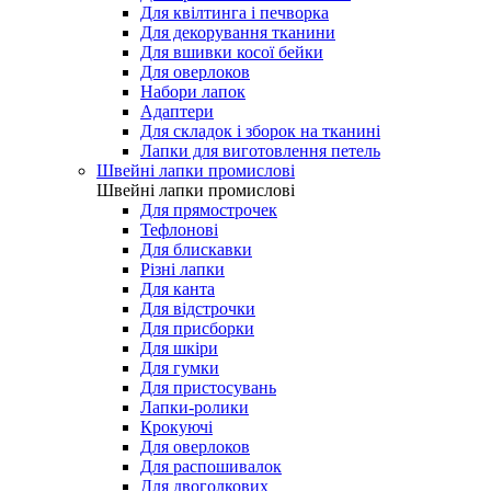
Для квілтинга і печворка
Для декорування тканини
Для вшивки косої бейки
Для оверлоков
Набори лапок
Адаптери
Для складок і зборок на тканині
Лапки для виготовлення петель
Швейні лапки промислові
Швейні лапки промислові
Для прямострочек
Тефлонові
Для блискавки
Різні лапки
Для канта
Для відстрочки
Для присборки
Для шкіри
Для гумки
Для пристосувань
Лапки-ролики
Крокуючі
Для оверлоков
Для распошивалок
Для двоголкових