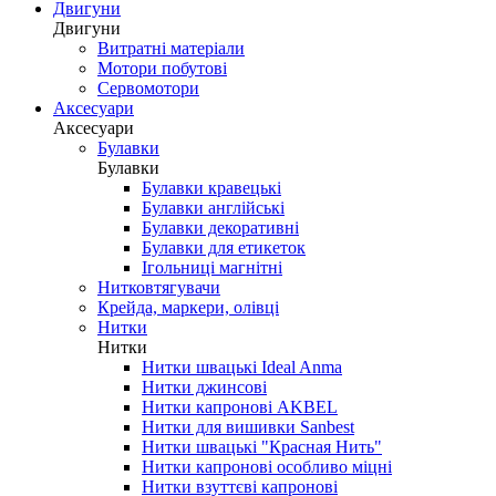
Двигуни
Двигуни
Витратні матеріали
Мотори побутові
Сервомотори
Аксесуари
Аксесуари
Булавки
Булавки
Булавки кравецькі
Булавки англійські
Булавки декоративні
Булавки для етикеток
Ігольниці магнітні
Нитковтягувачи
Крейда, маркери, олівці
Нитки
Нитки
Нитки швацькі Ideal Anma
Нитки джинсові
Нитки капронові AKBEL
Нитки для вишивки Sanbest
Нитки швацькі "Красная Нить"
Нитки капронові особливо міцні
Нитки взуттєві капронові