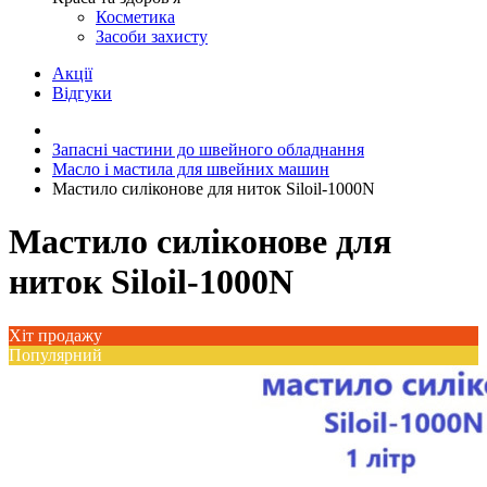
Косметика
Засоби захисту
Акції
Відгуки
Запасні частини до швейного обладнання
Масло і мастила для швейних машин
Мастило силіконове для ниток Siloil-1000N
Мастило силіконове для
ниток Siloil-1000N
Хіт продажу
Популярний