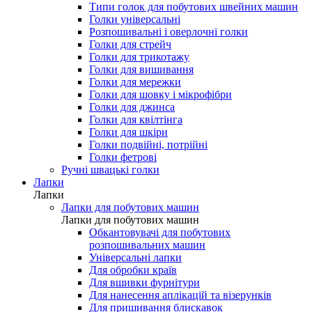
Типи голок для побутових швейних машин
Голки універсальні
Розпошивальні і оверлочні голки
Голки для стрейч
Голки для трикотажу
Голки для вишивання
Голки для мережки
Голки для шовку і мікрофібри
Голки для джинса
Голки для квілтінга
Голки для шкіри
Голки подвійні, потрійні
Голки фетрові
Ручні швацькі голки
Лапки
Лапки
Лапки для побутових машин
Лапки для побутових машин
Обкантовувачі для побутових
розпошивальних машин
Універсальні лапки
Для обробки країв
Для вшивки фурнітури
Для нанесення аплікацій та візерунків
Для пришивання блискавок