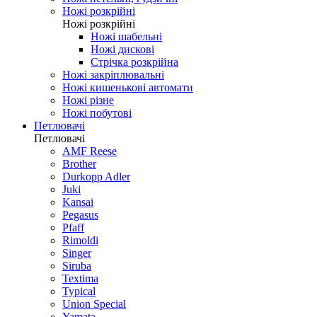
Ножі розкрійні
Ножі розкрійні
Ножі шабельні
Ножі дискові
Стрічка розкрійна
Ножі закріплювальні
Ножі кишенькові автомати
Ножі різне
Ножі побутові
Петлювачі
Петлювачі
AMF Reese
Brother
Durkopp Adler
Juki
Kansai
Pegasus
Pfaff
Rimoldi
Singer
Siruba
Textima
Typical
Union Special
Yamata