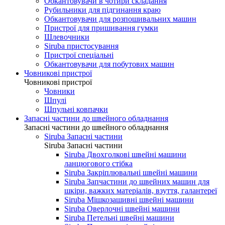
Обкантовувачи в чотири складання
Рубильники для підгинання краю
Обкантовувачи для розпошивальних машин
Пристрої для пришивання гумки
Шлевочники
Siruba пристосування
Пристрої спеціальні
Обкантовувачи для побутових машин
Човникові пристрої
Човникові пристрої
Човники
Шпулі
Шпульні ковпачки
Запасні частини до швейного обладнання
Запасні частини до швейного обладнання
Siruba Запасні частини
Siruba Запасні частини
Siruba Двохголкові швейні машини
ланцюгового стібка
Siruba Закріплювальні швейні машини
Siruba Запчастини до швейних машин для
шкіри, важких матеріалів, взуття, галантереї
Siruba Мішкозашивні швейні машини
Siruba Оверлочні швейні машини
Siruba Петельні швейні машини