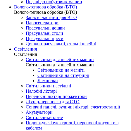
Педалі до побутових машин
Волого-теплова обробка (ВТО)
Волого-теплова обробка (ВТО)
Запасні частини для ВТО
Парогенератори
Прасувальні дошки
Прасувальні столи
Прасувальні преси
Дошки прасувальні, стільці швейні
Освітлення
Освітлення
Світильники для швейних машин
Світильники для швейних машин
Світильники на магніті
Світильники на струбціні
Лампочки
Світильники настільні
Налобні ліхтарі
Переносні ліхтарі-прожектори
Ліхтар-переноска для СТО
Сонячні панелі, вуличні ліхтарі, електростанції
Акумулятори
Світильники різне
Подовжувачі електричні, переносні котушки з
кабелем