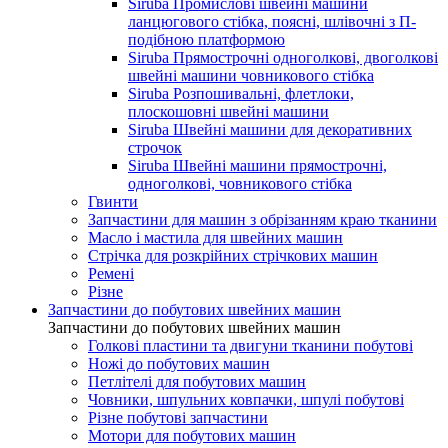
Siruba Промислові швейні машини
ланцюгового стібка, поясні, шлівочні з П-
подібною платформою
Siruba Прямострочні одноголкові, двоголкові
швейні машини човникового стібка
Siruba Розпошивальні, флетлоки,
плоскошовні швейні машини
Siruba Швейні машини для декоративних
строчок
Siruba Швейні машини прямострочні,
одноголкові, човникового стібка
Гвинти
Запчастини для машин з обрізанням краю тканини
Масло і мастила для швейних машин
Стрічка для розкрійних стрічкових машин
Ремені
Різне
Запчастини до побутових швейних машин
Запчастини до побутових швейних машин
Голкові пластини та двигуни тканини побутові
Ножі до побутових машин
Петлітелі для побутових машин
Човники, шпульних ковпачки, шпулі побутові
Різне побутові запчастини
Мотори для побутових машин