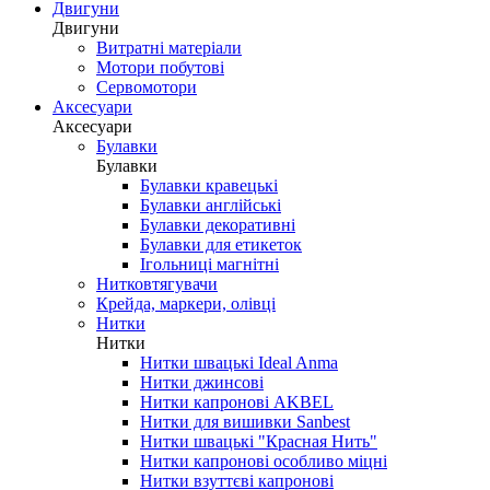
Двигуни
Двигуни
Витратні матеріали
Мотори побутові
Сервомотори
Аксесуари
Аксесуари
Булавки
Булавки
Булавки кравецькі
Булавки англійські
Булавки декоративні
Булавки для етикеток
Ігольниці магнітні
Нитковтягувачи
Крейда, маркери, олівці
Нитки
Нитки
Нитки швацькі Ideal Anma
Нитки джинсові
Нитки капронові AKBEL
Нитки для вишивки Sanbest
Нитки швацькі "Красная Нить"
Нитки капронові особливо міцні
Нитки взуттєві капронові