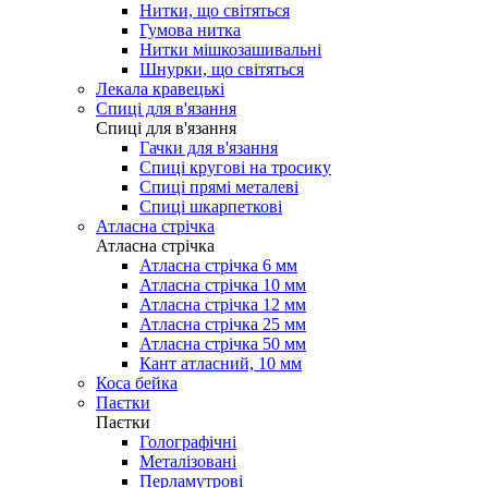
Нитки, що світяться
Гумова нитка
Нитки мішкозашивальні
Шнурки, що світяться
Лекала кравецькі
Cпиці для в'язання
Cпиці для в'язання
Гачки для в'язання
Спиці кругові на тросику
Спиці прямі металеві
Спиці шкарпеткові
Атласна стрічка
Атласна стрічка
Атласна стрічка 6 мм
Атласна стрічка 10 мм
Атласна стрічка 12 мм
Атласна стрічка 25 мм
Атласна стрічка 50 мм
Кант атласний, 10 мм
Коса бейка
Паєтки
Паєтки
Голографічні
Металізовані
Перламутрові