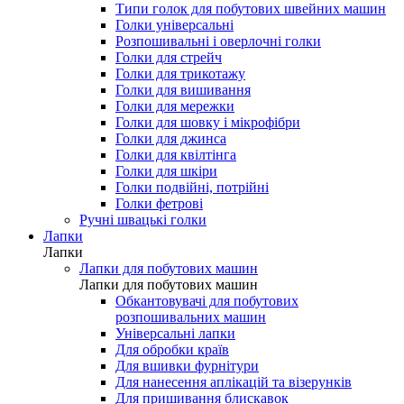
Типи голок для побутових швейних машин
Голки універсальні
Розпошивальні і оверлочні голки
Голки для стрейч
Голки для трикотажу
Голки для вишивання
Голки для мережки
Голки для шовку і мікрофібри
Голки для джинса
Голки для квілтінга
Голки для шкіри
Голки подвійні, потрійні
Голки фетрові
Ручні швацькі голки
Лапки
Лапки
Лапки для побутових машин
Лапки для побутових машин
Обкантовувачі для побутових
розпошивальних машин
Універсальні лапки
Для обробки країв
Для вшивки фурнітури
Для нанесення аплікацій та візерунків
Для пришивання блискавок