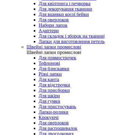
Для квілтинга і печворка
Для декорування тканини
Для вшивки косої бейки
Для оверлоков
Набори лапок
Адаптери
Для складок і зборок на тканині
Лапки для виготовлення петель
Швейні лапки промислові
Швейні лапки промислові
Для прямострочек
Тефлонові
Для блискавки
Різні лапки
Для канта
Для відстрочки
Для присборки
Для шкіри
Для гумки
Для пристосувань
Лапки-ролики
Крокуючі
Для оверлоков
Для распошивалок
Для двоголкових