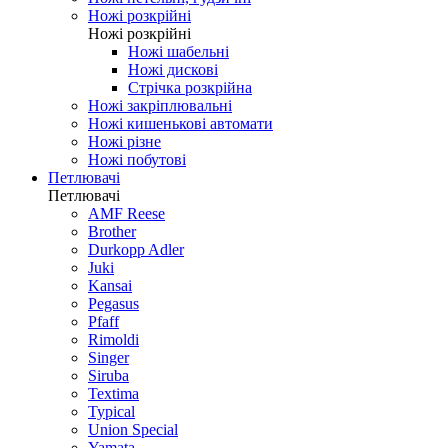
Ножі розкрійні
Ножі розкрійні
Ножі шабельні
Ножі дискові
Стрічка розкрійна
Ножі закріплювальні
Ножі кишенькові автомати
Ножі різне
Ножі побутові
Петлювачі
Петлювачі
AMF Reese
Brother
Durkopp Adler
Juki
Kansai
Pegasus
Pfaff
Rimoldi
Singer
Siruba
Textima
Typical
Union Special
Yamata