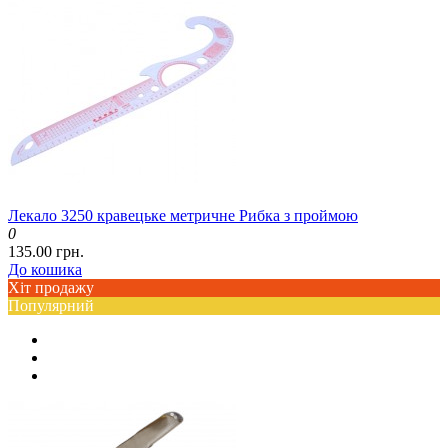
Лекало 3250 кравецьке метричне Рибка з проймою
0
135.00 грн.
До кошика
Хіт продажу
Популярний