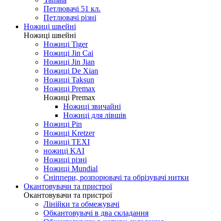
Петлювачі 51 кл.
Петлювачі різні
Ножиці швейні
Ножиці швейні
Ножиці Tiger
Ножиці Jin Cai
Ножиці Jin Jian
Ножиці De Xian
Ножиці Taksun
Ножиці Premax
Ножиці Premax
Ножиці звичайні
Ножиці для лівшів
Ножиці Pin
Ножиці Kretzer
Ножиці TEXI
ножиці KAI
Ножиці різні
Ножиці Mundial
Сніппери, розпорювачі та обрізувачі нитки
Окантовувачи та пристрої
Окантовувачи та пристрої
Лінійки та обмежувачі
Обкантовувачі в два складання