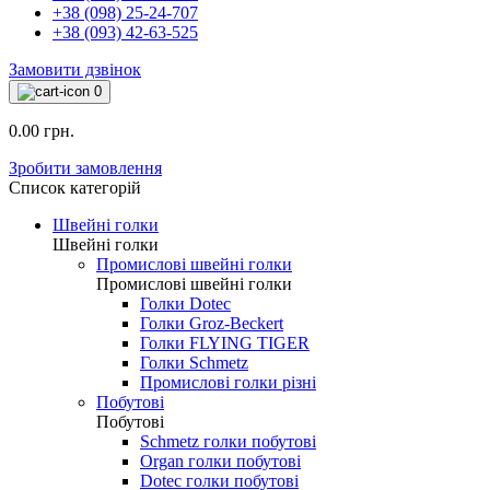
+38 (098) 25-24-707
+38 (093) 42-63-525
Замовити дзвінок
0
0.00 грн.
Зробити замовлення
Список категорій
Швейні голки
Швейні голки
Промислові швейні голки
Промислові швейні голки
Голки Dotec
Голки Groz-Beckert
Голки FLYING TIGER
Голки Schmetz
Промислові голки різні
Побутові
Побутові
Schmetz голки побутові
Organ голки побутові
Dotec голки побутові