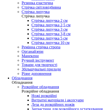
Резинка еластична
Стрічка світловідбивна
Стрічка липучка
Стрічка липучка
Стрічка липучка 2 см
Стрічка липучка 2,5 см
Стрічка липучка 3 см
Стрічка липучка 3,8 см
Стрічка липучка 5 см
Стрічка липучка 10 см
Ремінна стрічка стропа
Органайзери
Манекени
Ручний інструмент
Товари для творчості
Збільшувальні прилади
Різне доповнення
Обладнання
Обладнання
Розкрійне обладнання
Розкрійне обладнання
Ножі розкрійні
Витратні матеріали і аксесуари
Леза до розкрійних ножів
Запчастини для розкрійного устаткування