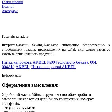
Голки швейні
Ножиці
Аксесуари
Гарантія та якість
Інтернет-магазин Sewing-Navigator співпрацює безпосередньо з
виробниками товарів, представлених на сайті, тим самим гарантує
якість та оригінальність продукції.
Нитка капронова AKBEL №004 золотисто-бежева
,
004
,
004AK
,
AKBEL
,
Нитки капронові AKBEL
Інформація
Оформлення замовлення:
У робочий час найбільш зручним способом зробити
замовлення являється дзвінок по контактних номерах
телефонів:
+38 (063) 79-54-838