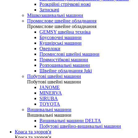
Розкрійні стрічкові ножі
Затискачі
Мішкозашивальні машини
Промислове швейне обладнання
Промислове швейне обладнання
GEMSY швейна техніка
Брусовочні машини
Кушнірські машини
Оверлоки
Промислові швейні машини
Прямостібкові машини
Розпошивальні машини
Швейне обладнання Juki
Побутові швейні машини
Побутові швейні машини
JANOME
MINERVA
SIRUBA
TOYOTA
Вишивальні машини
Вишивальні машини
Вишивальні машини DELTA
Побутові швейно-вишивальні машини
Краса та здоров'я
Краса та здоров'я