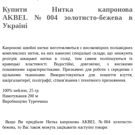
Купити
Нитка капронова
AKBEL
№004
золотисто-бежева
в
Україні
Капронові швейні нитки виготовляються з високоміцних поліамідних
комплексних ниток, на них нанесені спеціальні склади, що знижують
розігрів швацької нитки в голці, тим самим поліпшуються їх
кравецькі властивості. Водостійкі, довговічні, з високими
пошивними характеристиками.
Призначені для роботи з середніми і
щільними тканинами. Використовуються для: пошиття взуття;
шкіргалантереї; поліграфії; сітков'язання і технічного призначення.
100% нейлон, 25 гр.
Намотування 200 м
Виробництво Туреччина
Якщо Ви придбали Нитка капронова AKBEL №004 золотисто-
бежева, то Вас також можуть зацікавити наступні товари: