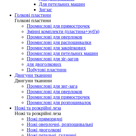
Для петельних машин
Зигзаг
Голкові пластини
Голкові пластини
Промислові для прямострочек
Змінні комплекти (пластина+зуб'я)
Промислові для оверлоков
Промислові для распошивалки
Промислові для закріпкових
Промислові для петельних машин
Промислові для зіг-загов
для двоголкових
Побутові пластини
Двигуни тканини
Двигуни тканини
Промислові для зиг-зага
Промислові для оверлоков
Промислові для прямострочек
Промислові для розпошивалок
Ножі та розкрійні леза
Ножі та розкрійні леза
Ножі пряморядні
Ножі оверлочні, розпошивальні
Ножі двоголкові
Ножі петельні, гудзичні