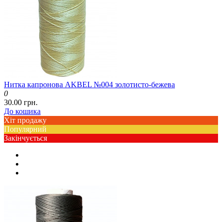
Нитка капронова AKBEL №004 золотисто-бежева
0
30.00 грн.
До кошика
Хіт продажу
Популярний
Закінчується