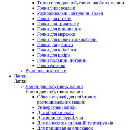
Типи голок для побутових швейних машин
Голки універсальні
Розпошивальні і оверлочні голки
Голки для стрейч
Голки для трикотажу
Голки для вишивання
Голки для мережки
Голки для шовку і мікрофібри
Голки для джинса
Голки для квілтінга
Голки для шкіри
Голки подвійні, потрійні
Голки фетрові
Ручні швацькі голки
Лапки
Лапки
Лапки для побутових машин
Лапки для побутових машин
Обкантовувачі для побутових
розпошивальних машин
Універсальні лапки
Для обробки країв
Для вшивки фурнітури
Для нанесення аплікацій та візерунків
Для пришивання блискавок