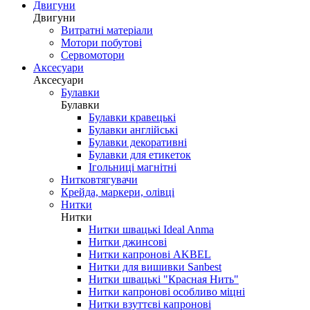
Двигуни
Двигуни
Витратні матеріали
Мотори побутові
Сервомотори
Аксесуари
Аксесуари
Булавки
Булавки
Булавки кравецькі
Булавки англійські
Булавки декоративні
Булавки для етикеток
Ігольниці магнітні
Нитковтягувачи
Крейда, маркери, олівці
Нитки
Нитки
Нитки швацькі Ideal Anma
Нитки джинсові
Нитки капронові AKBEL
Нитки для вишивки Sanbest
Нитки швацькі "Красная Нить"
Нитки капронові особливо міцні
Нитки взуттєві капронові