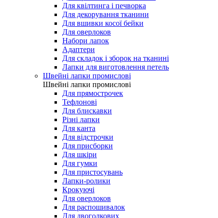
Для квілтинга і печворка
Для декорування тканини
Для вшивки косої бейки
Для оверлоков
Набори лапок
Адаптери
Для складок і зборок на тканині
Лапки для виготовлення петель
Швейні лапки промислові
Швейні лапки промислові
Для прямострочек
Тефлонові
Для блискавки
Різні лапки
Для канта
Для відстрочки
Для присборки
Для шкіри
Для гумки
Для пристосувань
Лапки-ролики
Крокуючі
Для оверлоков
Для распошивалок
Для двоголкових