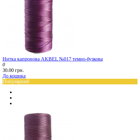
Нитка капронова AKBEL №017 темно-бузкова
0
30.00 грн.
До кошика
Популярний