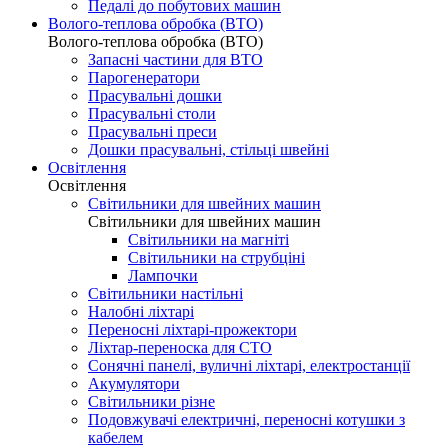
Педалі до побутових машин
Волого-теплова обробка (ВТО)
Волого-теплова обробка (ВТО)
Запасні частини для ВТО
Парогенератори
Прасувальні дошки
Прасувальні столи
Прасувальні преси
Дошки прасувальні, стільці швейні
Освітлення
Освітлення
Світильники для швейних машин
Світильники для швейних машин
Світильники на магніті
Світильники на струбціні
Лампочки
Світильники настільні
Налобні ліхтарі
Переносні ліхтарі-прожектори
Ліхтар-переноска для СТО
Сонячні панелі, вуличні ліхтарі, електростанції
Акумулятори
Світильники різне
Подовжувачі електричні, переносні котушки з
кабелем