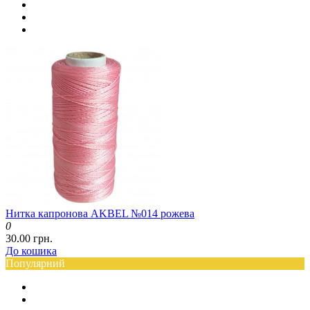
Нитка капронова AKBEL №014 рожева
0
30.00 грн.
До кошика
Популярний