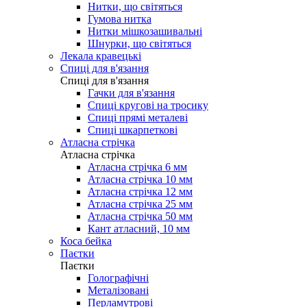
Нитки, що світяться
Гумова нитка
Нитки мішкозашивальні
Шнурки, що світяться
Лекала кравецькі
Cпиці для в'язання
Cпиці для в'язання
Гачки для в'язання
Спиці кругові на тросику
Спиці прямі металеві
Спиці шкарпеткові
Атласна стрічка
Атласна стрічка
Атласна стрічка 6 мм
Атласна стрічка 10 мм
Атласна стрічка 12 мм
Атласна стрічка 25 мм
Атласна стрічка 50 мм
Кант атласний, 10 мм
Коса бейка
Паєтки
Паєтки
Голографічні
Металізовані
Перламутрові