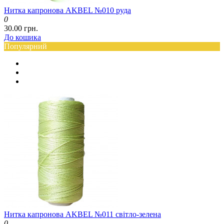
Нитка капронова AKBEL №010 руда
0
30.00 грн.
До кошика
Популярний
Нитка капронова AKBEL №011 світло-зелена
0