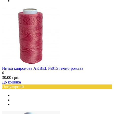
Нитка капронова AKBEL №015 темно-рожева
0
30.00 грн.
До кошика
Популярний