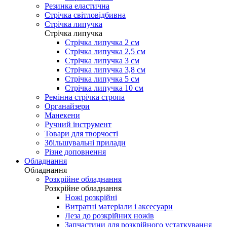
Резинка еластична
Стрічка світловідбивна
Стрічка липучка
Стрічка липучка
Стрічка липучка 2 см
Стрічка липучка 2,5 см
Стрічка липучка 3 см
Стрічка липучка 3,8 см
Стрічка липучка 5 см
Стрічка липучка 10 см
Ремінна стрічка стропа
Органайзери
Манекени
Ручний інструмент
Товари для творчості
Збільшувальні прилади
Різне доповнення
Обладнання
Обладнання
Розкрійне обладнання
Розкрійне обладнання
Ножі розкрійні
Витратні матеріали і аксесуари
Леза до розкрійних ножів
Запчастини для розкрійного устаткування