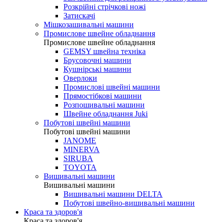
Розкрійні стрічкові ножі
Затискачі
Мішкозашивальні машини
Промислове швейне обладнання
Промислове швейне обладнання
GEMSY швейна техніка
Брусовочні машини
Кушнірські машини
Оверлоки
Промислові швейні машини
Прямостібкові машини
Розпошивальні машини
Швейне обладнання Juki
Побутові швейні машини
Побутові швейні машини
JANOME
MINERVA
SIRUBA
TOYOTA
Вишивальні машини
Вишивальні машини
Вишивальні машини DELTA
Побутові швейно-вишивальні машини
Краса та здоров'я
Краса та здоров'я