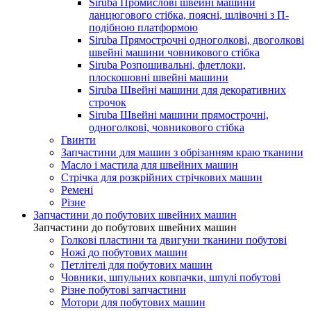
Siruba Промислові швейні машини
ланцюгового стібка, поясні, шлівочні з П-
подібною платформою
Siruba Прямострочні одноголкові, двоголкові
швейні машини човникового стібка
Siruba Розпошивальні, флетлоки,
плоскошовні швейні машини
Siruba Швейні машини для декоративних
строчок
Siruba Швейні машини прямострочні,
одноголкові, човникового стібка
Гвинти
Запчастини для машин з обрізанням краю тканини
Масло і мастила для швейних машин
Стрічка для розкрійних стрічкових машин
Ремені
Різне
Запчастини до побутових швейних машин
Запчастини до побутових швейних машин
Голкові пластини та двигуни тканини побутові
Ножі до побутових машин
Петлітелі для побутових машин
Човники, шпульних ковпачки, шпулі побутові
Різне побутові запчастини
Мотори для побутових машин