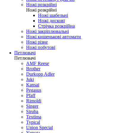
Ножі розкрійні
Ножі розкрійні
Ножі шабельні
Ножі дискові
Стрічка розкрійна
Ножі закріплювальні
Ножі кишенькові автомати
Ножі різне
Ножі побутові
Петлювачі
Петлювачі
AMF Reese
Brother
Durkopp Adler
Juki
Kansai
Pegasus
Pfaff
Rimoldi
Singer
Siruba
Textima
Typical
Union Special
Yamata