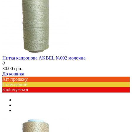
Нитка капронова AKBEL №002 молочна
0
30.00 грн.
До кошика
Хіт продажу
Популярний
Закінчується