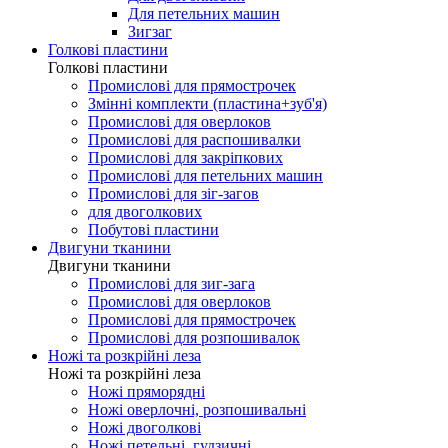
Для петельних машин
Зигзаг
Голкові пластини
Голкові пластини
Промислові для прямострочек
Змінні комплекти (пластина+зуб'я)
Промислові для оверлоков
Промислові для распошивалки
Промислові для закріпкових
Промислові для петельних машин
Промислові для зіг-загов
для двоголкових
Побутові пластини
Двигуни тканини
Двигуни тканини
Промислові для зиг-зага
Промислові для оверлоков
Промислові для прямострочек
Промислові для розпошивалок
Ножі та розкрійні леза
Ножі та розкрійні леза
Ножі пряморядні
Ножі оверлочні, розпошивальні
Ножі двоголкові
Ножі петельні, гудзичні