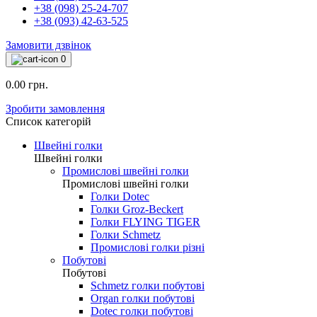
+38 (098) 25-24-707
+38 (093) 42-63-525
Замовити дзвінок
0
0.00 грн.
Зробити замовлення
Список категорій
Швейні голки
Швейні голки
Промислові швейні голки
Промислові швейні голки
Голки Dotec
Голки Groz-Beckert
Голки FLYING TIGER
Голки Schmetz
Промислові голки різні
Побутові
Побутові
Schmetz голки побутові
Organ голки побутові
Dotec голки побутові