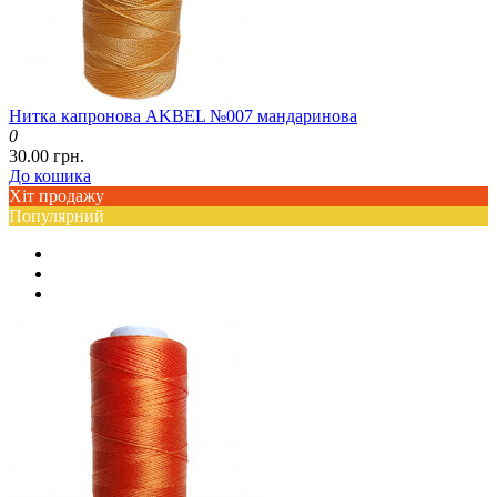
Нитка капронова AKBEL №007 мандаринова
0
30.00 грн.
До кошика
Хіт продажу
Популярний