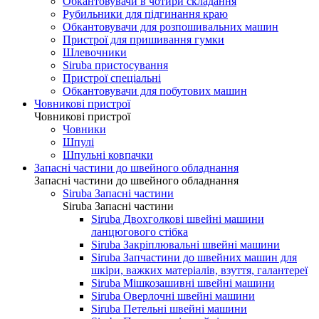
Обкантовувачи в чотири складання
Рубильники для підгинання краю
Обкантовувачи для розпошивальних машин
Пристрої для пришивання гумки
Шлевочники
Siruba пристосування
Пристрої спеціальні
Обкантовувачи для побутових машин
Човникові пристрої
Човникові пристрої
Човники
Шпулі
Шпульні ковпачки
Запасні частини до швейного обладнання
Запасні частини до швейного обладнання
Siruba Запасні частини
Siruba Запасні частини
Siruba Двохголкові швейні машини
ланцюгового стібка
Siruba Закріплювальні швейні машини
Siruba Запчастини до швейних машин для
шкіри, важких матеріалів, взуття, галантереї
Siruba Мішкозашивні швейні машини
Siruba Оверлочні швейні машини
Siruba Петельні швейні машини