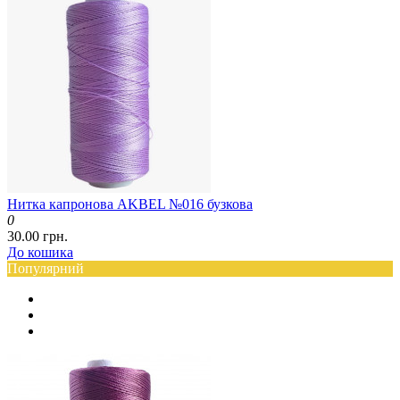
Нитка капронова AKBEL №016 бузкова
0
30.00 грн.
До кошика
Популярний