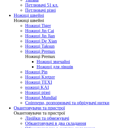
Петлювачі 51 кл.
Петлювачі різні
Ножиці швейні
Ножиці швейні
Ножиці Tiger
Ножиці Jin Cai
Ножиці Jin Jian
Ножиці De Xian
Ножиці Taksun
Ножиці Premax
Ножиці Premax
Ножиці звичайні
Ножиці для лівшів
Ножиці Pin
Ножиці Kretzer
Ножиці TEXI
ножиці KAI
Ножиці різні
Ножиці Mundial
Сніппери, розпорювачі та обрізувачі нитки
Окантовувачи та пристрої
Окантовувачи та пристрої
Лінійки та обмежувачі
Обкантовувачі в два складання