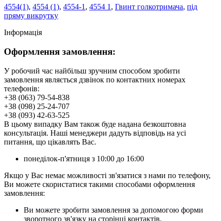
4554(1)
,
4554 (1)
,
4554-1
,
4554 1
,
Гвинт голкотримача
,
під
пряму викрутку
Інформація
Оформлення замовлення:
У робочий час найбільш зручним способом зробити
замовлення являється дзвінок по контактних номерах
телефонів:
+38 (063) 79-54-838
+38 (098) 25-24-707
+38 (093) 42-63-525
В цьому випадку Вам також буде надана безкоштовна
консультація. Наші менеджери дадуть відповідь на усі
питання, що цікавлять Вас.
понеділок-п'ятниця з 10:00 до 16:00
Якщо у Вас немає можливості зв'язатися з нами по телефону,
Ви можете скористатися такими способами оформлення
замовлення:
Ви можете зробити замовлення за допомогою форми
зворотного зв'язку на сторінці контактів.