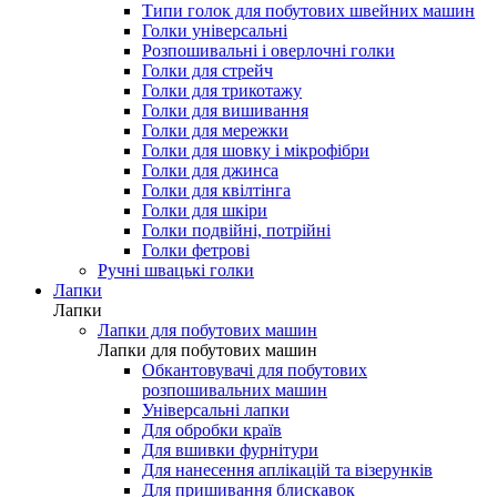
Типи голок для побутових швейних машин
Голки універсальні
Розпошивальні і оверлочні голки
Голки для стрейч
Голки для трикотажу
Голки для вишивання
Голки для мережки
Голки для шовку і мікрофібри
Голки для джинса
Голки для квілтінга
Голки для шкіри
Голки подвійні, потрійні
Голки фетрові
Ручні швацькі голки
Лапки
Лапки
Лапки для побутових машин
Лапки для побутових машин
Обкантовувачі для побутових
розпошивальних машин
Універсальні лапки
Для обробки країв
Для вшивки фурнітури
Для нанесення аплікацій та візерунків
Для пришивання блискавок