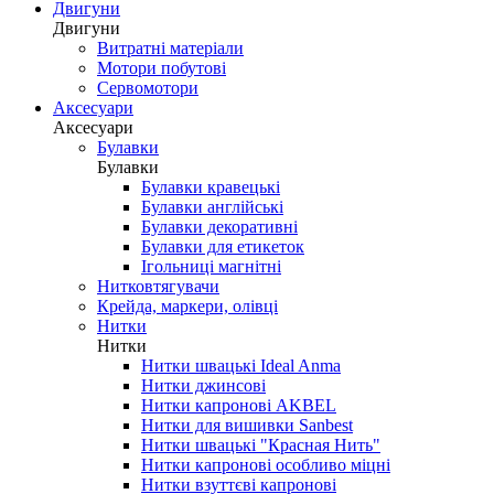
Двигуни
Двигуни
Витратні матеріали
Мотори побутові
Сервомотори
Аксесуари
Аксесуари
Булавки
Булавки
Булавки кравецькі
Булавки англійські
Булавки декоративні
Булавки для етикеток
Ігольниці магнітні
Нитковтягувачи
Крейда, маркери, олівці
Нитки
Нитки
Нитки швацькі Ideal Anma
Нитки джинсові
Нитки капронові AKBEL
Нитки для вишивки Sanbest
Нитки швацькі "Красная Нить"
Нитки капронові особливо міцні
Нитки взуттєві капронові