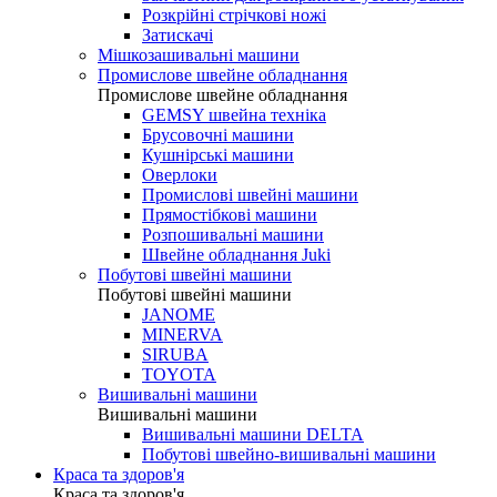
Розкрійні стрічкові ножі
Затискачі
Мішкозашивальні машини
Промислове швейне обладнання
Промислове швейне обладнання
GEMSY швейна техніка
Брусовочні машини
Кушнірські машини
Оверлоки
Промислові швейні машини
Прямостібкові машини
Розпошивальні машини
Швейне обладнання Juki
Побутові швейні машини
Побутові швейні машини
JANOME
MINERVA
SIRUBA
TOYOTA
Вишивальні машини
Вишивальні машини
Вишивальні машини DELTA
Побутові швейно-вишивальні машини
Краса та здоров'я
Краса та здоров'я