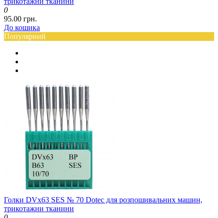
трикотажни тканини
0
95.00 грн.
До кошика
Популярний
Голки DVx63 SES № 70 Dotec для розпошивальних машин,
трикотажни тканини
0