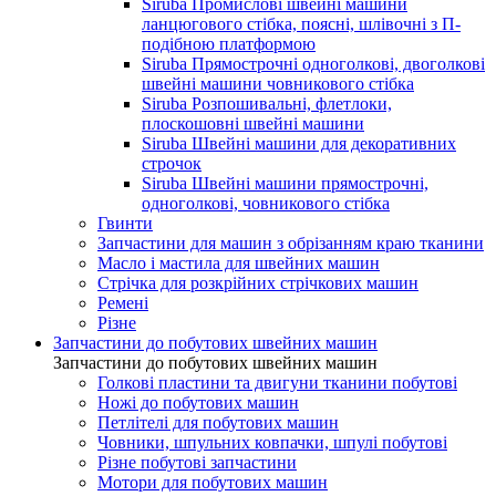
Siruba Промислові швейні машини
ланцюгового стібка, поясні, шлівочні з П-
подібною платформою
Siruba Прямострочні одноголкові, двоголкові
швейні машини човникового стібка
Siruba Розпошивальні, флетлоки,
плоскошовні швейні машини
Siruba Швейні машини для декоративних
строчок
Siruba Швейні машини прямострочні,
одноголкові, човникового стібка
Гвинти
Запчастини для машин з обрізанням краю тканини
Масло і мастила для швейних машин
Стрічка для розкрійних стрічкових машин
Ремені
Різне
Запчастини до побутових швейних машин
Запчастини до побутових швейних машин
Голкові пластини та двигуни тканини побутові
Ножі до побутових машин
Петлітелі для побутових машин
Човники, шпульних ковпачки, шпулі побутові
Різне побутові запчастини
Мотори для побутових машин