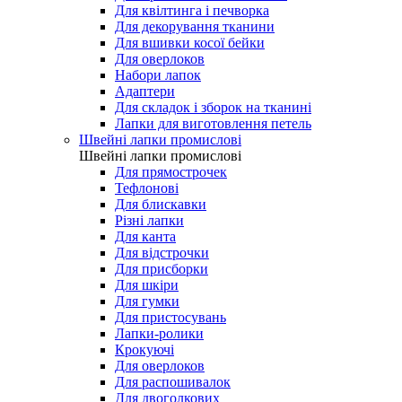
Для квілтинга і печворка
Для декорування тканини
Для вшивки косої бейки
Для оверлоков
Набори лапок
Адаптери
Для складок і зборок на тканині
Лапки для виготовлення петель
Швейні лапки промислові
Швейні лапки промислові
Для прямострочек
Тефлонові
Для блискавки
Різні лапки
Для канта
Для відстрочки
Для присборки
Для шкіри
Для гумки
Для пристосувань
Лапки-ролики
Крокуючі
Для оверлоков
Для распошивалок
Для двоголкових