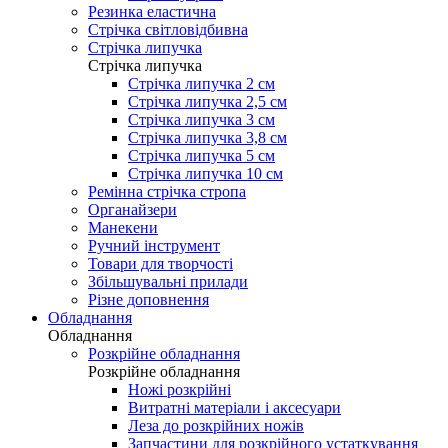
Резинка еластична
Стрічка світловідбивна
Стрічка липучка
Стрічка липучка
Стрічка липучка 2 см
Стрічка липучка 2,5 см
Стрічка липучка 3 см
Стрічка липучка 3,8 см
Стрічка липучка 5 см
Стрічка липучка 10 см
Ремінна стрічка стропа
Органайзери
Манекени
Ручний інструмент
Товари для творчості
Збільшувальні прилади
Різне доповнення
Обладнання
Обладнання
Розкрійне обладнання
Розкрійне обладнання
Ножі розкрійні
Витратні матеріали і аксесуари
Леза до розкрійних ножів
Запчастини для розкрійного устаткування