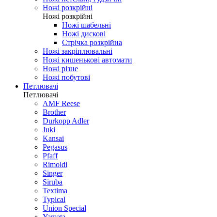
Ножі розкрійні
Ножі розкрійні
Ножі шабельні
Ножі дискові
Стрічка розкрійна
Ножі закріплювальні
Ножі кишенькові автомати
Ножі різне
Ножі побутові
Петлювачі
Петлювачі
AMF Reese
Brother
Durkopp Adler
Juki
Kansai
Pegasus
Pfaff
Rimoldi
Singer
Siruba
Textima
Typical
Union Special
Yamata