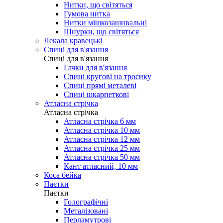
Нитки, що світяться
Гумова нитка
Нитки мішкозашивальні
Шнурки, що світяться
Лекала кравецькі
Cпиці для в'язання
Cпиці для в'язання
Гачки для в'язання
Спиці кругові на тросику
Спиці прямі металеві
Спиці шкарпеткові
Атласна стрічка
Атласна стрічка
Атласна стрічка 6 мм
Атласна стрічка 10 мм
Атласна стрічка 12 мм
Атласна стрічка 25 мм
Атласна стрічка 50 мм
Кант атласний, 10 мм
Коса бейка
Паєтки
Паєтки
Голографічні
Металізовані
Перламутрові