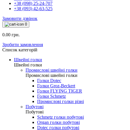
+38 (098) 25-24-707
+38 (093) 42-63-525
Замовити дзвінок
0
0.00 грн.
Зробити замовлення
Список категорій
Швейні голки
Швейні голки
Промислові швейні голки
Промислові швейні голки
Голки Dotec
Голки Groz-Beckert
Голки FLYING TIGER
Голки Schmetz
Промислові голки різні
Побутові
Побутові
Schmetz голки побутові
Organ голки побутові
Dotec голки побутові