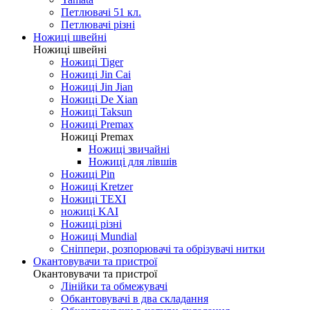
Петлювачі 51 кл.
Петлювачі різні
Ножиці швейні
Ножиці швейні
Ножиці Tiger
Ножиці Jin Cai
Ножиці Jin Jian
Ножиці De Xian
Ножиці Taksun
Ножиці Premax
Ножиці Premax
Ножиці звичайні
Ножиці для лівшів
Ножиці Pin
Ножиці Kretzer
Ножиці TEXI
ножиці KAI
Ножиці різні
Ножиці Mundial
Сніппери, розпорювачі та обрізувачі нитки
Окантовувачи та пристрої
Окантовувачи та пристрої
Лінійки та обмежувачі
Обкантовувачі в два складання