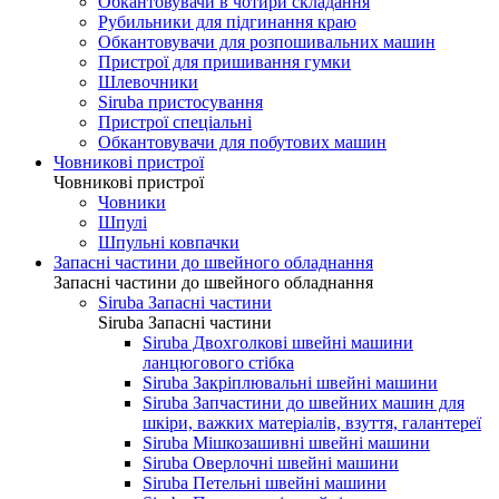
Обкантовувачи в чотири складання
Рубильники для підгинання краю
Обкантовувачи для розпошивальних машин
Пристрої для пришивання гумки
Шлевочники
Siruba пристосування
Пристрої спеціальні
Обкантовувачи для побутових машин
Човникові пристрої
Човникові пристрої
Човники
Шпулі
Шпульні ковпачки
Запасні частини до швейного обладнання
Запасні частини до швейного обладнання
Siruba Запасні частини
Siruba Запасні частини
Siruba Двохголкові швейні машини
ланцюгового стібка
Siruba Закріплювальні швейні машини
Siruba Запчастини до швейних машин для
шкіри, важких матеріалів, взуття, галантереї
Siruba Мішкозашивні швейні машини
Siruba Оверлочні швейні машини
Siruba Петельні швейні машини