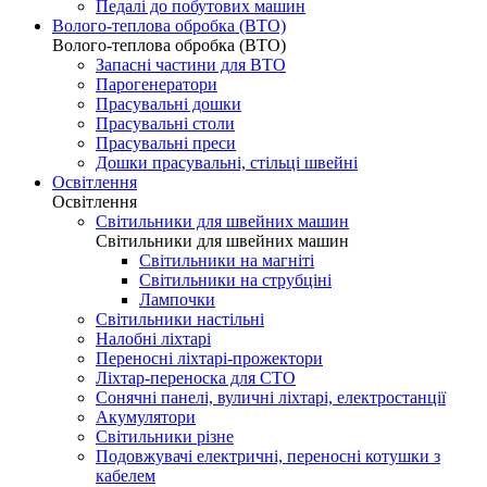
Педалі до побутових машин
Волого-теплова обробка (ВТО)
Волого-теплова обробка (ВТО)
Запасні частини для ВТО
Парогенератори
Прасувальні дошки
Прасувальні столи
Прасувальні преси
Дошки прасувальні, стільці швейні
Освітлення
Освітлення
Світильники для швейних машин
Світильники для швейних машин
Світильники на магніті
Світильники на струбціні
Лампочки
Світильники настільні
Налобні ліхтарі
Переносні ліхтарі-прожектори
Ліхтар-переноска для СТО
Сонячні панелі, вуличні ліхтарі, електростанції
Акумулятори
Світильники різне
Подовжувачі електричні, переносні котушки з
кабелем