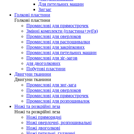
Для петельних машин
Зигзаг
Голкові пластини
Голкові пластини
Промислові для прямострочек
Змінні комплекти (пластина+зуб'я)
Промислові для оверлоков
Промислові для распошивалки
Промислові для закріпкових
Промислові для петельних машин
Промислові для зіг-загов
для двоголкових
Побутові пластини
Двигуни тканини
Двигуни тканини
Промислові для зиг-зага
Промислові для оверлоков
Промислові для прямострочек
Промислові для розпошивалок
Ножі та розкрійні леза
Ножі та розкрійні леза
Ножі пряморядні
Ножі оверлочні, розпошивальні
Ножі двоголкові
Ножі петельні, гудзичні