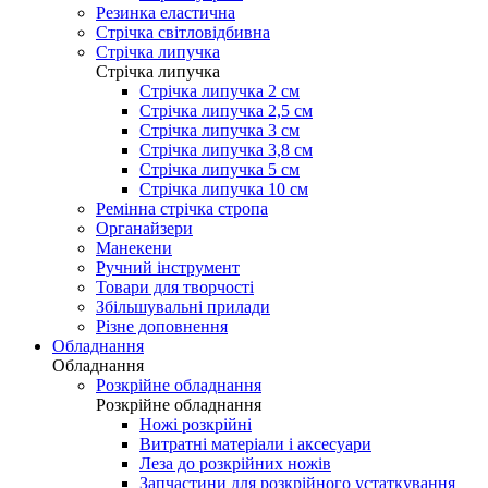
Резинка еластична
Стрічка світловідбивна
Стрічка липучка
Стрічка липучка
Стрічка липучка 2 см
Стрічка липучка 2,5 см
Стрічка липучка 3 см
Стрічка липучка 3,8 см
Стрічка липучка 5 см
Стрічка липучка 10 см
Ремінна стрічка стропа
Органайзери
Манекени
Ручний інструмент
Товари для творчості
Збільшувальні прилади
Різне доповнення
Обладнання
Обладнання
Розкрійне обладнання
Розкрійне обладнання
Ножі розкрійні
Витратні матеріали і аксесуари
Леза до розкрійних ножів
Запчастини для розкрійного устаткування