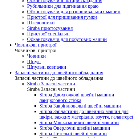
Обкантовувачи в чотири складання
Рубильники для підгинання краю
Обкантовувачи для розпошивальних машин
Пристрої для пришивання гумки
Шлевочники
Siruba пристосування
Пристрої спеціальні
Обкантовувачи для побутових машин
Човникові пристрої
Човникові пристрої
Човники
Шпулі
Шпульні ковпачки
Запасні частини до швейного обладнання
Запасні частини до швейного обладнання
Siruba Запасні частини
Siruba Запасні частини
Siruba Двохголкові швейні машини
ланцюгового стібка
Siruba Закріплювальні швейні машини
Siruba Запчастини до швейних машин для
шкіри, важких матеріалів, взуття, галантереї
Siruba Мішкозашивні швейні машини
Siruba Оверлочні швейні машини
Siruba Петельні швейні машини