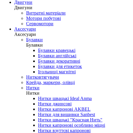
Двигуни
Двигуни
Витратні матеріали
Мотори побутові
Сервомотори
Аксесуари
Аксесуари
Булавки
Булавки
Булавки кравецькі
Булавки англійські
Булавки декоративні
Булавки для етикеток
Ігольниці магнітні
Нитковтягувачи
Крейда, маркери, олівці
Нитки
Нитки
Нитки швацькі Ideal Anma
Нитки джинсові
Нитки капронові AKBEL
Нитки для вишивки Sanbest
Нитки швацькі "Красная Нить"
Нитки капронові особливо міцні
Нитки взуттєві капронові