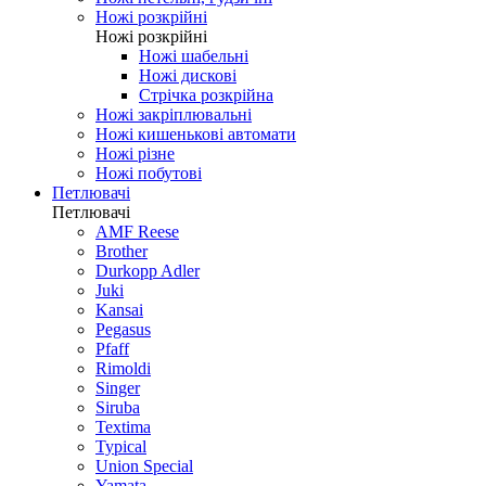
Ножі розкрійні
Ножі розкрійні
Ножі шабельні
Ножі дискові
Стрічка розкрійна
Ножі закріплювальні
Ножі кишенькові автомати
Ножі різне
Ножі побутові
Петлювачі
Петлювачі
AMF Reese
Brother
Durkopp Adler
Juki
Kansai
Pegasus
Pfaff
Rimoldi
Singer
Siruba
Textima
Typical
Union Special
Yamata