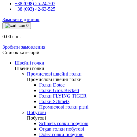
+38 (098) 25-24-707
+38 (093) 42-63-525
Замовити дзвінок
0
0.00 грн.
Зробити замовлення
Список категорій
Швейні голки
Швейні голки
Промислові швейні голки
Промислові швейні голки
Голки Dotec
Голки Groz-Beckert
Голки FLYING TIGER
Голки Schmetz
Промислові голки різні
Побутові
Побутові
Schmetz голки побутові
Organ голки побутові
Dotec голки побутові