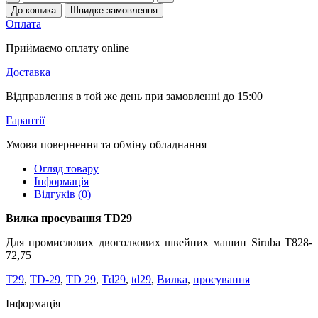
До кошика
Швидке замовлення
Оплата
Приймаємо оплату online
Доставка
Відправлення в той же день при замовленні до 15:00
Гарантії
Умови повернення та обміну обладнання
Огляд товару
Інформація
Відгуків (0)
Вилка просування TD29
Для промислових двоголкових швейних машин Siruba T828-
72,75
T29
,
TD-29
,
TD 29
,
Td29
,
td29
,
Вилка
,
просування
Інформація