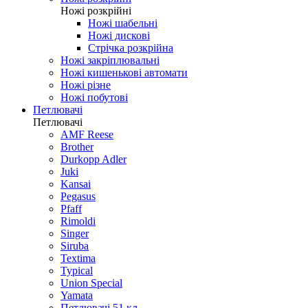
Ножі розкрійні
Ножі шабельні
Ножі дискові
Стрічка розкрійна
Ножі закріплювальні
Ножі кишенькові автомати
Ножі різне
Ножі побутові
Петлювачі
Петлювачі
AMF Reese
Brother
Durkopp Adler
Juki
Kansai
Pegasus
Pfaff
Rimoldi
Singer
Siruba
Textima
Typical
Union Special
Yamata
Петлювачі 51 кл.