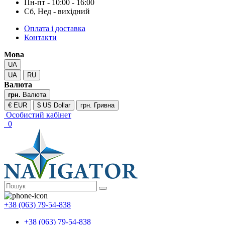
Пн-пт - 10:00 - 16:00
Сб, Нед - вихідний
Оплата і доставка
Контакти
Мова
UA
UA
RU
Валюта
грн.
Валюта
€ EUR
$ US Dollar
грн. Гривна
Особистий кабінет
0
+38 (063) 79-54-838
+38 (063) 79-54-838