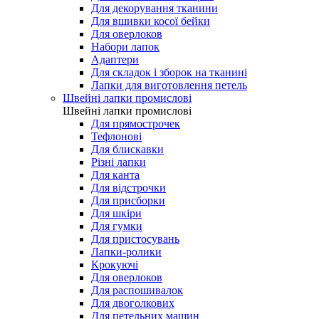
Для декорування тканини
Для вшивки косої бейки
Для оверлоков
Набори лапок
Адаптери
Для складок і зборок на тканині
Лапки для виготовлення петель
Швейні лапки промислові
Швейні лапки промислові
Для прямострочек
Тефлонові
Для блискавки
Різні лапки
Для канта
Для відстрочки
Для присборки
Для шкіри
Для гумки
Для пристосувань
Лапки-ролики
Крокуючі
Для оверлоков
Для распошивалок
Для двоголкових
Для петельних машин