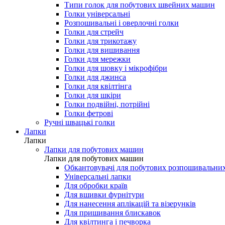
Типи голок для побутових швейних машин
Голки універсальні
Розпошивальні і оверлочні голки
Голки для стрейч
Голки для трикотажу
Голки для вишивання
Голки для мережки
Голки для шовку і мікрофібри
Голки для джинса
Голки для квілтінга
Голки для шкіри
Голки подвійні, потрійні
Голки фетрові
Ручні швацькі голки
Лапки
Лапки
Лапки для побутових машин
Лапки для побутових машин
Обкантовувачі для побутових розпошивальни
Універсальні лапки
Для обробки країв
Для вшивки фурнітури
Для нанесення аплікацій та візерунків
Для пришивання блискавок
Для квілтинга і печворка