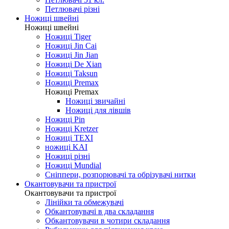
Петлювачі різні
Ножиці швейні
Ножиці швейні
Ножиці Tiger
Ножиці Jin Cai
Ножиці Jin Jian
Ножиці De Xian
Ножиці Taksun
Ножиці Premax
Ножиці Premax
Ножиці звичайні
Ножиці для лівшів
Ножиці Pin
Ножиці Kretzer
Ножиці TEXI
ножиці KAI
Ножиці різні
Ножиці Mundial
Сніппери, розпорювачі та обрізувачі нитки
Окантовувачи та пристрої
Окантовувачи та пристрої
Лінійки та обмежувачі
Обкантовувачі в два складання
Обкантовувачи в чотири складання