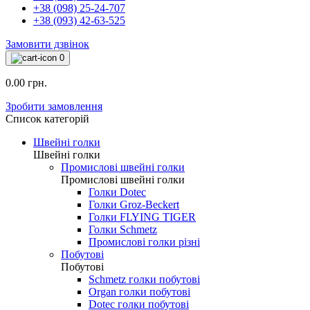
+38 (098) 25-24-707
+38 (093) 42-63-525
Замовити дзвінок
0
0.00 грн.
Зробити замовлення
Список категорій
Швейні голки
Швейні голки
Промислові швейні голки
Промислові швейні голки
Голки Dotec
Голки Groz-Beckert
Голки FLYING TIGER
Голки Schmetz
Промислові голки різні
Побутові
Побутові
Schmetz голки побутові
Organ голки побутові
Dotec голки побутові