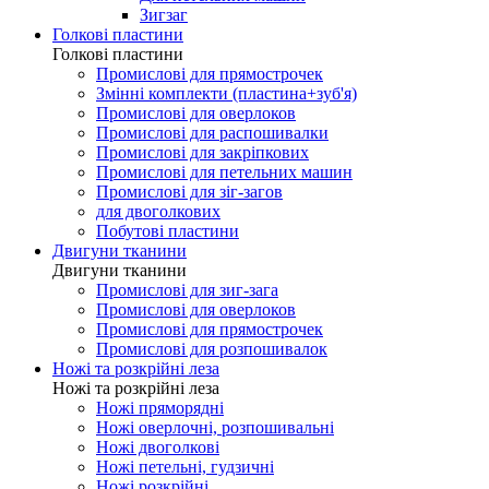
Зигзаг
Голкові пластини
Голкові пластини
Промислові для прямострочек
Змінні комплекти (пластина+зуб'я)
Промислові для оверлоков
Промислові для распошивалки
Промислові для закріпкових
Промислові для петельних машин
Промислові для зіг-загов
для двоголкових
Побутові пластини
Двигуни тканини
Двигуни тканини
Промислові для зиг-зага
Промислові для оверлоков
Промислові для прямострочек
Промислові для розпошивалок
Ножі та розкрійні леза
Ножі та розкрійні леза
Ножі пряморядні
Ножі оверлочні, розпошивальні
Ножі двоголкові
Ножі петельні, гудзичні
Ножі розкрійні