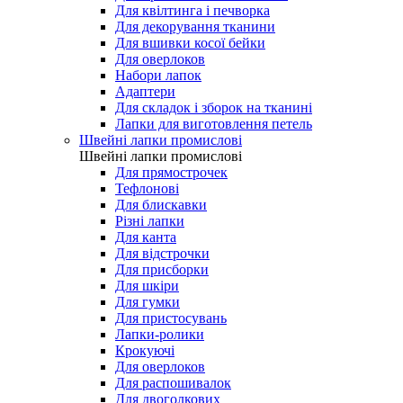
Для квілтинга і печворка
Для декорування тканини
Для вшивки косої бейки
Для оверлоков
Набори лапок
Адаптери
Для складок і зборок на тканині
Лапки для виготовлення петель
Швейні лапки промислові
Швейні лапки промислові
Для прямострочек
Тефлонові
Для блискавки
Різні лапки
Для канта
Для відстрочки
Для присборки
Для шкіри
Для гумки
Для пристосувань
Лапки-ролики
Крокуючі
Для оверлоков
Для распошивалок
Для двоголкових