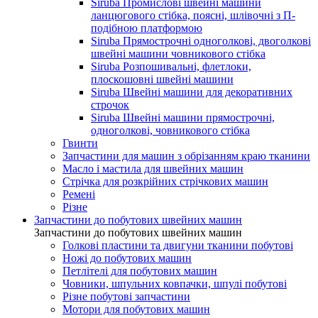
Siruba Промислові швейні машини
ланцюгового стібка, поясні, шлівочні з П-
подібною платформою
Siruba Прямострочні одноголкові, двоголкові
швейні машини човникового стібка
Siruba Розпошивальні, флетлоки,
плоскошовні швейні машини
Siruba Швейні машини для декоративних
строчок
Siruba Швейні машини прямострочні,
одноголкові, човникового стібка
Гвинти
Запчастини для машин з обрізанням краю тканини
Масло і мастила для швейних машин
Стрічка для розкрійних стрічкових машин
Ремені
Різне
Запчастини до побутових швейних машин
Запчастини до побутових швейних машин
Голкові пластини та двигуни тканини побутові
Ножі до побутових машин
Петлітелі для побутових машин
Човники, шпульних ковпачки, шпулі побутові
Різне побутові запчастини
Мотори для побутових машин