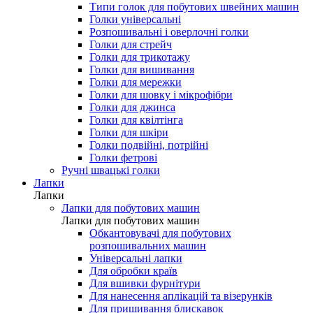
Типи голок для побутових швейних машин
Голки універсальні
Розпошивальні і оверлочні голки
Голки для стрейч
Голки для трикотажу
Голки для вишивання
Голки для мережки
Голки для шовку і мікрофібри
Голки для джинса
Голки для квілтінга
Голки для шкіри
Голки подвійні, потрійні
Голки фетрові
Ручні швацькі голки
Лапки
Лапки
Лапки для побутових машин
Лапки для побутових машин
Обкантовувачі для побутових
розпошивальних машин
Універсальні лапки
Для обробки країв
Для вшивки фурнітури
Для нанесення аплікацій та візерунків
Для пришивання блискавок