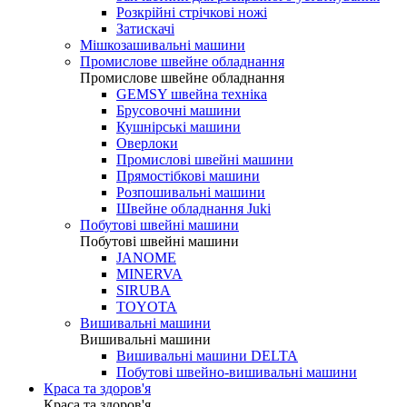
Розкрійні стрічкові ножі
Затискачі
Мішкозашивальні машини
Промислове швейне обладнання
Промислове швейне обладнання
GEMSY швейна техніка
Брусовочні машини
Кушнірські машини
Оверлоки
Промислові швейні машини
Прямостібкові машини
Розпошивальні машини
Швейне обладнання Juki
Побутові швейні машини
Побутові швейні машини
JANOME
MINERVA
SIRUBA
TOYOTA
Вишивальні машини
Вишивальні машини
Вишивальні машини DELTA
Побутові швейно-вишивальні машини
Краса та здоров'я
Краса та здоров'я