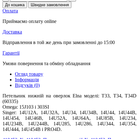
До кошика
Швидке замовлення
Оплата
Приймаємо оплату online
Доставка
Відправлення в той же день при замовленні до 15:00
Гарантії
Умови повернення та обміну обладнання
Огляд товару
Інформація
Відгуків (0)
Петельник нижній на оверлок Elna моделі: T33, T34, T34D
(60335)
Omega: 15J103 і 303SI
Singer: 14U12A, 14U32A, 14U34, 14U34B, 14U44, 14U44B,
14U454, 14U46B, 14U52A, 14U64A, 14U85B, 14U234,
14U234B, 14U244B, 14U285, 14U286, 14U344, 14U354,
14U444, 14U454B і PRO4D.