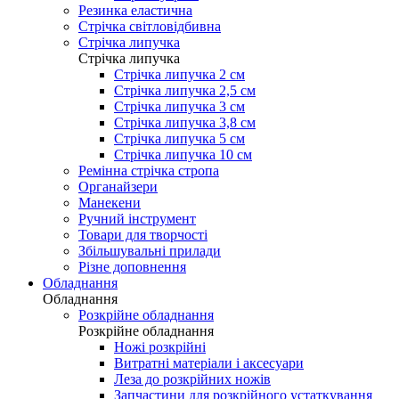
Резинка еластична
Стрічка світловідбивна
Стрічка липучка
Стрічка липучка
Стрічка липучка 2 см
Стрічка липучка 2,5 см
Стрічка липучка 3 см
Стрічка липучка 3,8 см
Стрічка липучка 5 см
Стрічка липучка 10 см
Ремінна стрічка стропа
Органайзери
Манекени
Ручний інструмент
Товари для творчості
Збільшувальні прилади
Різне доповнення
Обладнання
Обладнання
Розкрійне обладнання
Розкрійне обладнання
Ножі розкрійні
Витратні матеріали і аксесуари
Леза до розкрійних ножів
Запчастини для розкрійного устаткування