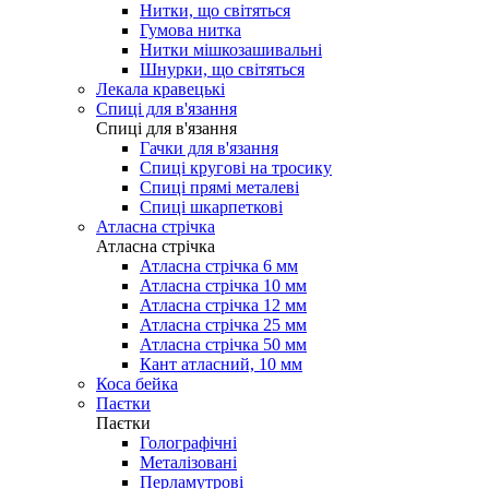
Нитки, що світяться
Гумова нитка
Нитки мішкозашивальні
Шнурки, що світяться
Лекала кравецькі
Cпиці для в'язання
Cпиці для в'язання
Гачки для в'язання
Спиці кругові на тросику
Спиці прямі металеві
Спиці шкарпеткові
Атласна стрічка
Атласна стрічка
Атласна стрічка 6 мм
Атласна стрічка 10 мм
Атласна стрічка 12 мм
Атласна стрічка 25 мм
Атласна стрічка 50 мм
Кант атласний, 10 мм
Коса бейка
Паєтки
Паєтки
Голографічні
Металізовані
Перламутрові