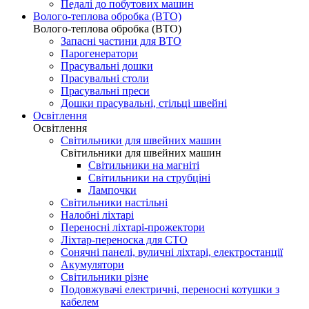
Педалі до побутових машин
Волого-теплова обробка (ВТО)
Волого-теплова обробка (ВТО)
Запасні частини для ВТО
Парогенератори
Прасувальні дошки
Прасувальні столи
Прасувальні преси
Дошки прасувальні, стільці швейні
Освітлення
Освітлення
Світильники для швейних машин
Світильники для швейних машин
Світильники на магніті
Світильники на струбціні
Лампочки
Світильники настільні
Налобні ліхтарі
Переносні ліхтарі-прожектори
Ліхтар-переноска для СТО
Сонячні панелі, вуличні ліхтарі, електростанції
Акумулятори
Світильники різне
Подовжувачі електричні, переносні котушки з
кабелем