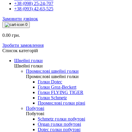
+38 (098) 25-24-707
+38 (093) 42-63-525
Замовити дзвінок
0
0.00 грн.
Зробити замовлення
Список категорій
Швейні голки
Швейні голки
Промислові швейні голки
Промислові швейні голки
Голки Dotec
Голки Groz-Beckert
Голки FLYING TIGER
Голки Schmetz
Промислові голки різні
Побутові
Побутові
Schmetz голки побутові
Organ голки побутові
Dotec голки побутові