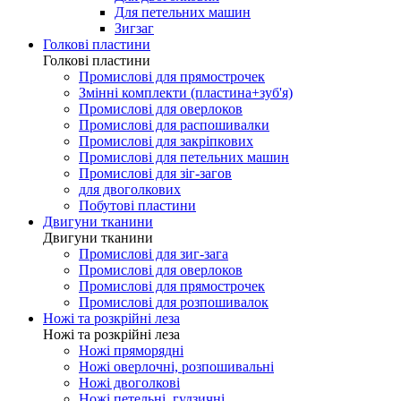
Для петельних машин
Зигзаг
Голкові пластини
Голкові пластини
Промислові для прямострочек
Змінні комплекти (пластина+зуб'я)
Промислові для оверлоков
Промислові для распошивалки
Промислові для закріпкових
Промислові для петельних машин
Промислові для зіг-загов
для двоголкових
Побутові пластини
Двигуни тканини
Двигуни тканини
Промислові для зиг-зага
Промислові для оверлоков
Промислові для прямострочек
Промислові для розпошивалок
Ножі та розкрійні леза
Ножі та розкрійні леза
Ножі пряморядні
Ножі оверлочні, розпошивальні
Ножі двоголкові
Ножі петельні, гудзичні