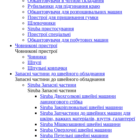
Обкантовувачи в чотири складання
Рубильники для підгинання краю
Обкантовувачи для розпошивальних машин
Пристрої для пришивання гумки
Шлевочники
Siruba пристосування
Пристрої спеціальні
Обкантовувачи для побутових машин
Човникові пристрої
Човникові пристрої
Човники
Шпулі
Шпульні ковпачки
Запасні частини до швейного обладнання
Запасні частини до швейного обладнання
Siruba Запасні частини
Siruba Запасні частини
Siruba Двохголкові швейні машини
ланцюгового стібка
Siruba Закріплювальні швейні машини
Siruba Запчастини до швейних машин для
шкіри, важких матеріалів, взуття, галантереї
Siruba Мішкозашивні швейні машини
Siruba Оверлочні швейні машини
Siruba Петельні швейні машини