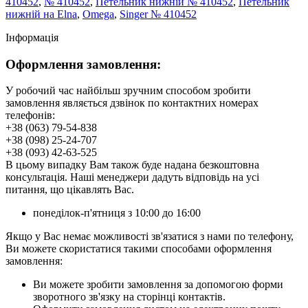
410452
,
№ 410452
,
Петельник нижній № 410452
,
Петельник
нижній на Elna
,
Omega
,
Singer № 410452
Інформація
Оформлення замовлення:
У робочий час найбільш зручним способом зробити
замовлення являється дзвінок по контактних номерах
телефонів:
+38 (063) 79-54-838
+38 (098) 25-24-707
+38 (093) 42-63-525
В цьому випадку Вам також буде надана безкоштовна
консультація. Наші менеджери дадуть відповідь на усі
питання, що цікавлять Вас.
понеділок-п'ятниця з 10:00 до 16:00
Якщо у Вас немає можливості зв'язатися з нами по телефону,
Ви можете скористатися такими способами оформлення
замовлення:
Ви можете зробити замовлення за допомогою форми
зворотного зв'язку на сторінці контактів.