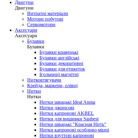
Двигуни
Двигуни
Витратні матеріали
Мотори побутові
Сервомотори
Аксесуари
Аксесуари
Булавки
Булавки
Булавки кравецькі
Булавки англійські
Булавки декоративні
Булавки для етикеток
Ігольниці магнітні
Нитковтягувачи
Крейда, маркери, олівці
Нитки
Нитки
Нитки швацькі Ideal Anma
Нитки джинсові
Нитки капронові AKBEL
Нитки для вишивки Sanbest
Нитки швацькі "Красная Нить"
Нитки капронові особливо міцні
Нитки взуттєві капронові