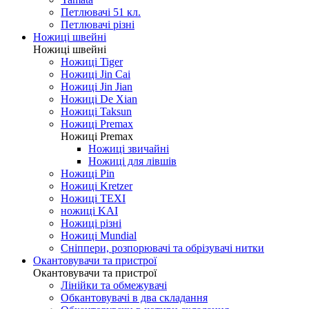
Петлювачі 51 кл.
Петлювачі різні
Ножиці швейні
Ножиці швейні
Ножиці Tiger
Ножиці Jin Cai
Ножиці Jin Jian
Ножиці De Xian
Ножиці Taksun
Ножиці Premax
Ножиці Premax
Ножиці звичайні
Ножиці для лівшів
Ножиці Pin
Ножиці Kretzer
Ножиці TEXI
ножиці KAI
Ножиці різні
Ножиці Mundial
Сніппери, розпорювачі та обрізувачі нитки
Окантовувачи та пристрої
Окантовувачи та пристрої
Лінійки та обмежувачі
Обкантовувачі в два складання