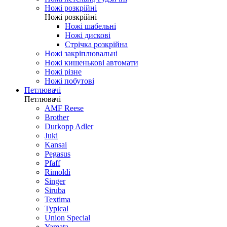
Ножі розкрійні
Ножі розкрійні
Ножі шабельні
Ножі дискові
Стрічка розкрійна
Ножі закріплювальні
Ножі кишенькові автомати
Ножі різне
Ножі побутові
Петлювачі
Петлювачі
AMF Reese
Brother
Durkopp Adler
Juki
Kansai
Pegasus
Pfaff
Rimoldi
Singer
Siruba
Textima
Typical
Union Special
Yamata