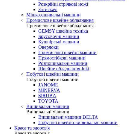
Розкрійні стрічкові ножі
Затискачі
Мішкозашивальні машини
Промислове швейне обладнання
Промислове швейне обладнання
GEMSY швейна техніка
Брусовочні машини
Кушнірські машини
Оверлоки
Промислові швейні машини
Прямостібкові машини
Розпошивальні машини
Швейне обладнання Juki
Побутові швейні машини
Побутові швейні машини
JANOME
MINERVA
SIRUBA
TOYOTA
Вишивальні машини
Вишивальні машини
Вишивальні машини DELTA
Побутові швейно-вишивальні машини
Краса та здоров'я
Краса та здоров'я