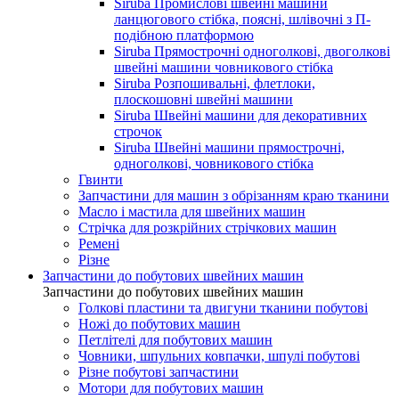
Siruba Промислові швейні машини
ланцюгового стібка, поясні, шлівочні з П-
подібною платформою
Siruba Прямострочні одноголкові, двоголкові
швейні машини човникового стібка
Siruba Розпошивальні, флетлоки,
плоскошовні швейні машини
Siruba Швейні машини для декоративних
строчок
Siruba Швейні машини прямострочні,
одноголкові, човникового стібка
Гвинти
Запчастини для машин з обрізанням краю тканини
Масло і мастила для швейних машин
Стрічка для розкрійних стрічкових машин
Ремені
Різне
Запчастини до побутових швейних машин
Запчастини до побутових швейних машин
Голкові пластини та двигуни тканини побутові
Ножі до побутових машин
Петлітелі для побутових машин
Човники, шпульних ковпачки, шпулі побутові
Різне побутові запчастини
Мотори для побутових машин