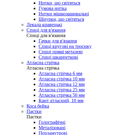
Нитки, що світяться
Гумова нитка
Нитки мішкозашивальні
Шнурки, що світяться
Лекала кравецькі
Cпиці для в'язання
Cпиці для в'язання
Гачки для в'язання
Спиці кругові на тросику
Спиці прямі металеві
Спиці шкарпеткові
Атласна стрічка
Атласна стрічка
Атласна стрічка 6 мм
Атласна стрічка 10 мм
Атласна стрічка 12 мм
Атласна стрічка 25 мм
Атласна стрічка 50 мм
Кант атласний, 10 мм
Коса бейка
Паєтки
Паєтки
Голографічні
Металізовані
Перламутрові