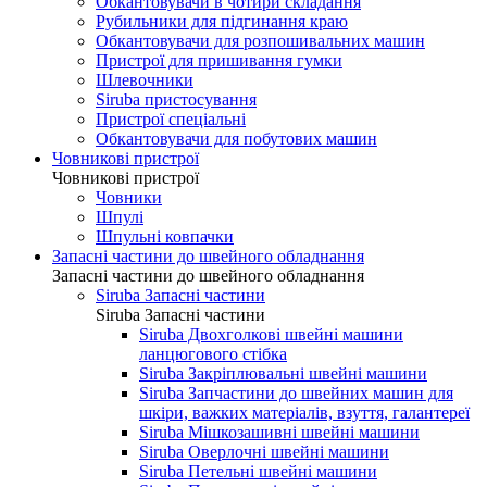
Обкантовувачи в чотири складання
Рубильники для підгинання краю
Обкантовувачи для розпошивальних машин
Пристрої для пришивання гумки
Шлевочники
Siruba пристосування
Пристрої спеціальні
Обкантовувачи для побутових машин
Човникові пристрої
Човникові пристрої
Човники
Шпулі
Шпульні ковпачки
Запасні частини до швейного обладнання
Запасні частини до швейного обладнання
Siruba Запасні частини
Siruba Запасні частини
Siruba Двохголкові швейні машини
ланцюгового стібка
Siruba Закріплювальні швейні машини
Siruba Запчастини до швейних машин для
шкіри, важких матеріалів, взуття, галантереї
Siruba Мішкозашивні швейні машини
Siruba Оверлочні швейні машини
Siruba Петельні швейні машини