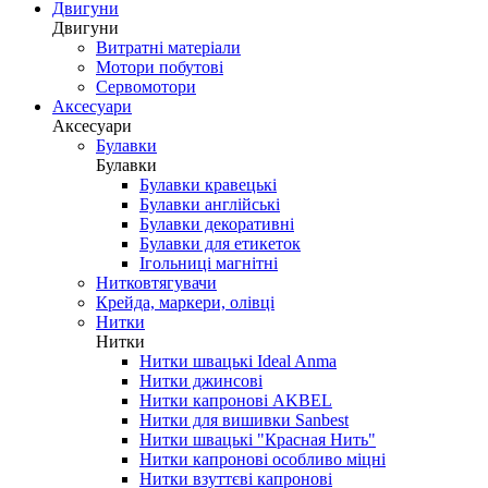
Двигуни
Двигуни
Витратні матеріали
Мотори побутові
Сервомотори
Аксесуари
Аксесуари
Булавки
Булавки
Булавки кравецькі
Булавки англійські
Булавки декоративні
Булавки для етикеток
Ігольниці магнітні
Нитковтягувачи
Крейда, маркери, олівці
Нитки
Нитки
Нитки швацькі Ideal Anma
Нитки джинсові
Нитки капронові AKBEL
Нитки для вишивки Sanbest
Нитки швацькі "Красная Нить"
Нитки капронові особливо міцні
Нитки взуттєві капронові