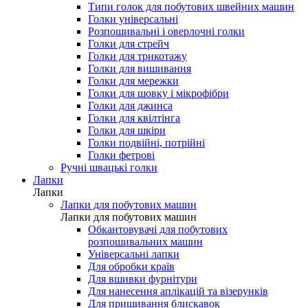
Типи голок для побутових швейних машин
Голки універсальні
Розпошивальні і оверлочні голки
Голки для стрейч
Голки для трикотажу
Голки для вишивання
Голки для мережки
Голки для шовку і мікрофібри
Голки для джинса
Голки для квілтінга
Голки для шкіри
Голки подвійні, потрійні
Голки фетрові
Ручні швацькі голки
Лапки
Лапки
Лапки для побутових машин
Лапки для побутових машин
Обкантовувачі для побутових
розпошивальних машин
Універсальні лапки
Для обробки країв
Для вшивки фурнітури
Для нанесення аплікацій та візерунків
Для пришивання блискавок