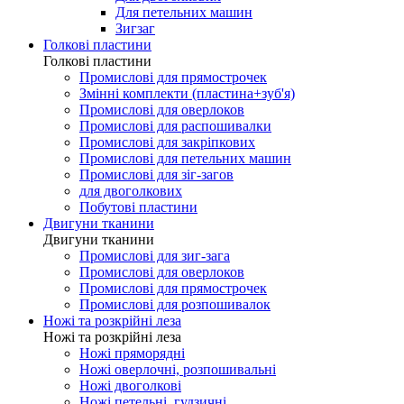
Для петельних машин
Зигзаг
Голкові пластини
Голкові пластини
Промислові для прямострочек
Змінні комплекти (пластина+зуб'я)
Промислові для оверлоков
Промислові для распошивалки
Промислові для закріпкових
Промислові для петельних машин
Промислові для зіг-загов
для двоголкових
Побутові пластини
Двигуни тканини
Двигуни тканини
Промислові для зиг-зага
Промислові для оверлоков
Промислові для прямострочек
Промислові для розпошивалок
Ножі та розкрійні леза
Ножі та розкрійні леза
Ножі пряморядні
Ножі оверлочні, розпошивальні
Ножі двоголкові
Ножі петельні, гудзичні