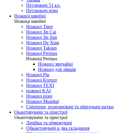
Петлювачі 51 кл.
Петлювачі різні
Ножиці швейні
Ножиці швейні
Ножиці Tiger
Ножиці Jin Cai
Ножиці Jin Jian
Ножиці De Xian
Ножиці Taksun
Ножиці Premax
Ножиці Premax
Ножиці звичайні
Ножиці для лівшів
Ножиці Pin
Ножиці Kretzer
Ножиці TEXI
ножиці KAI
Ножиці різні
Ножиці Mundial
Сніппери, розпорювачі та обрізувачі нитки
Окантовувачи та пристрої
Окантовувачи та пристрої
Лінійки та обмежувачі
Обкантовувачі в два складання