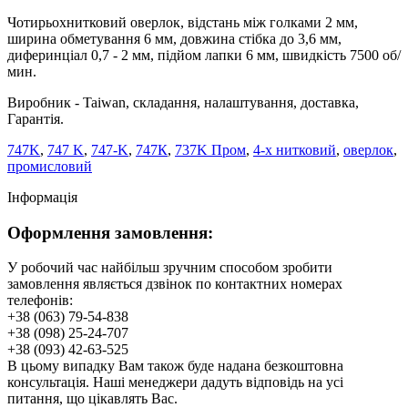
Чотирьохнитковий оверлок, відстань між голками 2 мм,
ширина обметування 6 мм, довжина стібка до 3,6 мм,
диферинціал 0,7 - 2 мм, підйом лапки 6 мм, швидкість 7500 об/
мин.
Виробник - Taiwan, складання, налаштування, доставка,
Гарантія.
747K
,
747 K
,
747-K
,
747К
,
737K Пром
,
4-х нитковий
,
оверлок
,
промисловий
Інформація
Оформлення замовлення:
У робочий час найбільш зручним способом зробити
замовлення являється дзвінок по контактних номерах
телефонів:
+38 (063) 79-54-838
+38 (098) 25-24-707
+38 (093) 42-63-525
В цьому випадку Вам також буде надана безкоштовна
консультація. Наші менеджери дадуть відповідь на усі
питання, що цікавлять Вас.