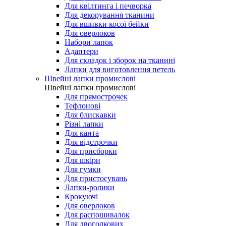
Для квілтинга і печворка
Для декорування тканини
Для вшивки косої бейки
Для оверлоков
Набори лапок
Адаптери
Для складок і зборок на тканині
Лапки для виготовлення петель
Швейні лапки промислові
Швейні лапки промислові
Для прямострочек
Тефлонові
Для блискавки
Різні лапки
Для канта
Для відстрочки
Для присборки
Для шкіри
Для гумки
Для пристосувань
Лапки-ролики
Крокуючі
Для оверлоков
Для распошивалок
Для двоголкових