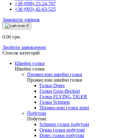
+38 (098) 25-24-707
+38 (093) 42-63-525
Замовити дзвінок
0
0.00 грн.
Зробити замовлення
Список категорій
Швейні голки
Швейні голки
Промислові швейні голки
Промислові швейні голки
Голки Dotec
Голки Groz-Beckert
Голки FLYING TIGER
Голки Schmetz
Промислові голки різні
Побутові
Побутові
Schmetz голки побутові
Organ голки побутові
Dotec голки побутові