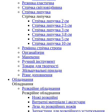
Резинка еластична
Стрічка світловідбивна
Стрічка липучка
Стрічка липучка
Стрічка липучка 2 см
Стрічка липучка 2,5 см
Стрічка липучка 3 см
Стрічка липучка 3,8 см
Стрічка липучка 5 см
Стрічка липучка 10 см
Ремінна стрічка стропа
Органайзери
Манекени
Ручний інструмент
Товари для творчості
Збільшувальні прилади
Різне доповнення
Обладнання
Обладнання
Розкрійне обладнання
Розкрійне обладнання
Ножі розкрійні
Витратні матеріали і аксесуари
Леза до розкрійних ножів
Запчастини для розкрійного устаткування