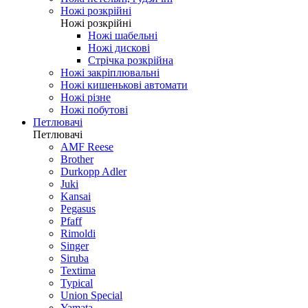
Ножі розкрійні
Ножі розкрійні
Ножі шабельні
Ножі дискові
Стрічка розкрійна
Ножі закріплювальні
Ножі кишенькові автомати
Ножі різне
Ножі побутові
Петлювачі
Петлювачі
AMF Reese
Brother
Durkopp Adler
Juki
Kansai
Pegasus
Pfaff
Rimoldi
Singer
Siruba
Textima
Typical
Union Special
Yamata