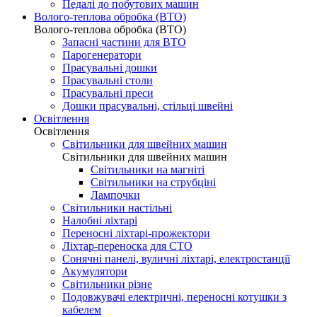
Педалі до побутових машин
Волого-теплова обробка (ВТО)
Волого-теплова обробка (ВТО)
Запасні частини для ВТО
Парогенератори
Прасувальні дошки
Прасувальні столи
Прасувальні преси
Дошки прасувальні, стільці швейні
Освітлення
Освітлення
Світильники для швейних машин
Світильники для швейних машин
Світильники на магніті
Світильники на струбціні
Лампочки
Світильники настільні
Налобні ліхтарі
Переносні ліхтарі-прожектори
Ліхтар-переноска для СТО
Сонячні панелі, вуличні ліхтарі, електростанції
Акумулятори
Світильники різне
Подовжувачі електричні, переносні котушки з
кабелем