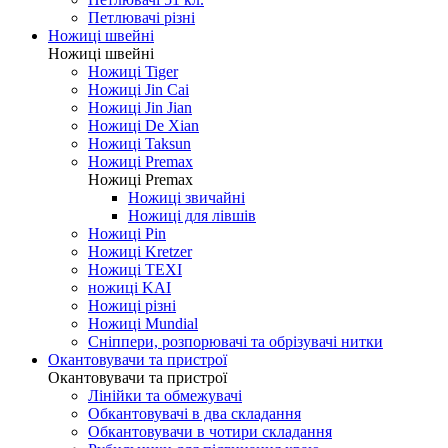
Петлювачі різні
Ножиці швейні
Ножиці швейні
Ножиці Tiger
Ножиці Jin Cai
Ножиці Jin Jian
Ножиці De Xian
Ножиці Taksun
Ножиці Premax
Ножиці Premax
Ножиці звичайні
Ножиці для лівшів
Ножиці Pin
Ножиці Kretzer
Ножиці TEXI
ножиці KAI
Ножиці різні
Ножиці Mundial
Сніппери, розпорювачі та обрізувачі нитки
Окантовувачи та пристрої
Окантовувачи та пристрої
Лінійки та обмежувачі
Обкантовувачі в два складання
Обкантовувачи в чотири складання