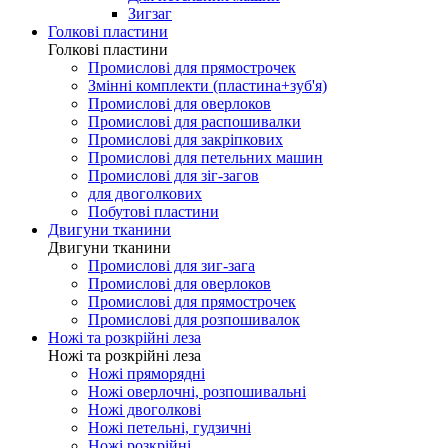
Зигзаг
Голкові пластини
Голкові пластини
Промислові для прямострочек
Змінні комплекти (пластина+зуб'я)
Промислові для оверлоков
Промислові для распошивалки
Промислові для закріпкових
Промислові для петельних машин
Промислові для зіг-загов
для двоголкових
Побутові пластини
Двигуни тканини
Двигуни тканини
Промислові для зиг-зага
Промислові для оверлоков
Промислові для прямострочек
Промислові для розпошивалок
Ножі та розкрійні леза
Ножі та розкрійні леза
Ножі пряморядні
Ножі оверлочні, розпошивальні
Ножі двоголкові
Ножі петельні, гудзичні
Ножі розкрійні