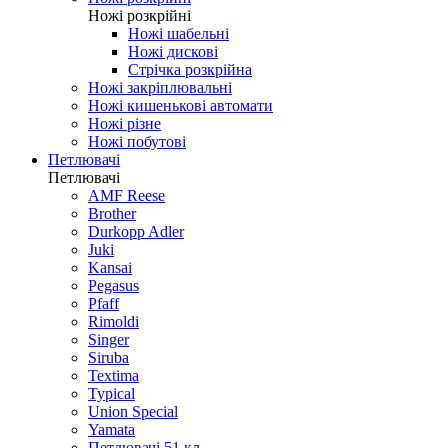
Ножі розкрійні
Ножі шабельні
Ножі дискові
Стрічка розкрійна
Ножі закріплювальні
Ножі кишенькові автомати
Ножі різне
Ножі побутові
Петлювачі
Петлювачі
AMF Reese
Brother
Durkopp Adler
Juki
Kansai
Pegasus
Pfaff
Rimoldi
Singer
Siruba
Textima
Typical
Union Special
Yamata
Петлювачі 51 кл.