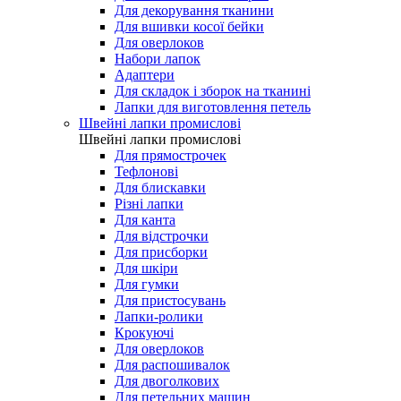
Для декорування тканини
Для вшивки косої бейки
Для оверлоков
Набори лапок
Адаптери
Для складок і зборок на тканині
Лапки для виготовлення петель
Швейні лапки промислові
Швейні лапки промислові
Для прямострочек
Тефлонові
Для блискавки
Різні лапки
Для канта
Для відстрочки
Для присборки
Для шкіри
Для гумки
Для пристосувань
Лапки-ролики
Крокуючі
Для оверлоков
Для распошивалок
Для двоголкових
Для петельних машин