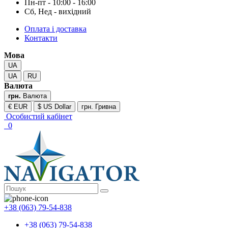
Пн-пт - 10:00 - 16:00
Сб, Нед - вихідний
Оплата і доставка
Контакти
Мова
UA
UA
RU
Валюта
грн.
Валюта
€ EUR
$ US Dollar
грн. Гривна
Особистий кабінет
0
+38 (063) 79-54-838
+38 (063) 79-54-838