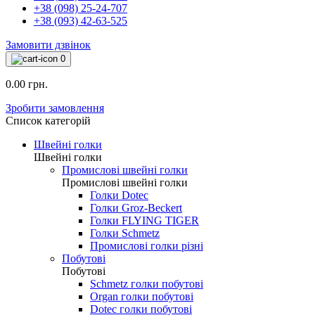
+38 (098) 25-24-707
+38 (093) 42-63-525
Замовити дзвінок
0
0.00 грн.
Зробити замовлення
Список категорій
Швейні голки
Швейні голки
Промислові швейні голки
Промислові швейні голки
Голки Dotec
Голки Groz-Beckert
Голки FLYING TIGER
Голки Schmetz
Промислові голки різні
Побутові
Побутові
Schmetz голки побутові
Organ голки побутові
Dotec голки побутові