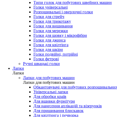
Типи голок для побутових швейних машин
Голки універсальні
Розпошивальні і оверлочні голки
Голки для стрейч
Голки для трикотажу
Голки для вишивання
Голки для мережки
Голки для шовку і мікрофібри
Голки для джинса
Голки для квілтінга
Голки для шкіри
Голки подвійні, потрійні
Голки фетрові
Ручні швацькі голки
Лапки
Лапки
Лапки для побутових машин
Лапки для побутових машин
Обкантовувачі для побутових розпошивальни
Універсальні лапки
Для обробки країв
Для вшивки фурнітури
Для нанесення аплікацій та візерунків
Для пришивання блискавок
Для квілтинга і печворка