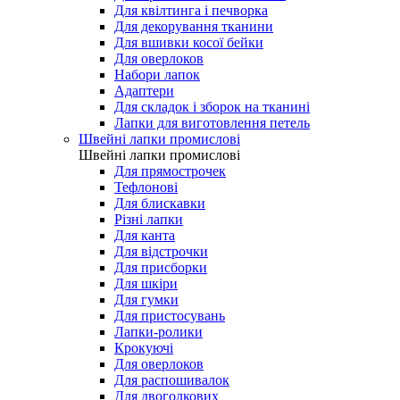
Для квілтинга і печворка
Для декорування тканини
Для вшивки косої бейки
Для оверлоков
Набори лапок
Адаптери
Для складок і зборок на тканині
Лапки для виготовлення петель
Швейні лапки промислові
Швейні лапки промислові
Для прямострочек
Тефлонові
Для блискавки
Різні лапки
Для канта
Для відстрочки
Для присборки
Для шкіри
Для гумки
Для пристосувань
Лапки-ролики
Крокуючі
Для оверлоков
Для распошивалок
Для двоголкових