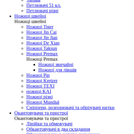
Петлювачі 51 кл.
Петлювачі різні
Ножиці швейні
Ножиці швейні
Ножиці Tiger
Ножиці Jin Cai
Ножиці Jin Jian
Ножиці De Xian
Ножиці Taksun
Ножиці Premax
Ножиці Premax
Ножиці звичайні
Ножиці для лівшів
Ножиці Pin
Ножиці Kretzer
Ножиці TEXI
ножиці KAI
Ножиці різні
Ножиці Mundial
Сніппери, розпорювачі та обрізувачі нитки
Окантовувачи та пристрої
Окантовувачи та пристрої
Лінійки та обмежувачі
Обкантовувачі в два складання