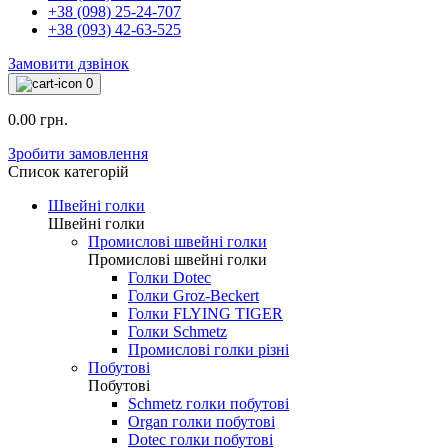
+38 (098) 25-24-707
+38 (093) 42-63-525
Замовити дзвінок
0
0.00 грн.
Зробити замовлення
Список категорій
Швейні голки
Швейні голки
Промислові швейні голки
Промислові швейні голки
Голки Dotec
Голки Groz-Beckert
Голки FLYING TIGER
Голки Schmetz
Промислові голки різні
Побутові
Побутові
Schmetz голки побутові
Organ голки побутові
Dotec голки побутові