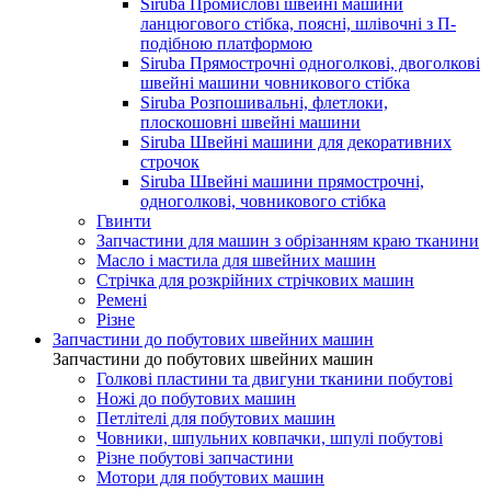
Siruba Промислові швейні машини
ланцюгового стібка, поясні, шлівочні з П-
подібною платформою
Siruba Прямострочні одноголкові, двоголкові
швейні машини човникового стібка
Siruba Розпошивальні, флетлоки,
плоскошовні швейні машини
Siruba Швейні машини для декоративних
строчок
Siruba Швейні машини прямострочні,
одноголкові, човникового стібка
Гвинти
Запчастини для машин з обрізанням краю тканини
Масло і мастила для швейних машин
Стрічка для розкрійних стрічкових машин
Ремені
Різне
Запчастини до побутових швейних машин
Запчастини до побутових швейних машин
Голкові пластини та двигуни тканини побутові
Ножі до побутових машин
Петлітелі для побутових машин
Човники, шпульних ковпачки, шпулі побутові
Різне побутові запчастини
Мотори для побутових машин