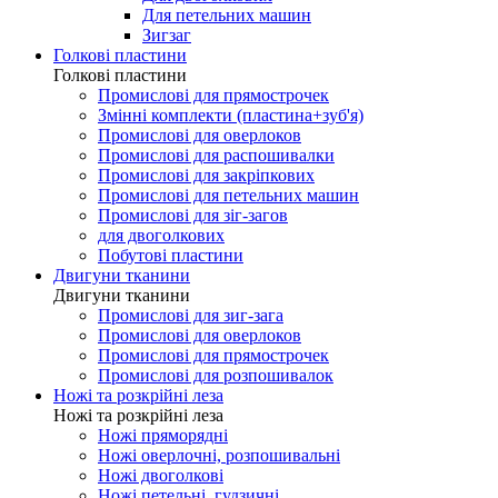
Для петельних машин
Зигзаг
Голкові пластини
Голкові пластини
Промислові для прямострочек
Змінні комплекти (пластина+зуб'я)
Промислові для оверлоков
Промислові для распошивалки
Промислові для закріпкових
Промислові для петельних машин
Промислові для зіг-загов
для двоголкових
Побутові пластини
Двигуни тканини
Двигуни тканини
Промислові для зиг-зага
Промислові для оверлоков
Промислові для прямострочек
Промислові для розпошивалок
Ножі та розкрійні леза
Ножі та розкрійні леза
Ножі пряморядні
Ножі оверлочні, розпошивальні
Ножі двоголкові
Ножі петельні, гудзичні