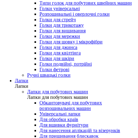
Типи голок для побутових швейних машин
Голки універсальні
Розпошивальні і оверлочні голки
Голки для стрейч
Голки для трикотажу
Голки для вишивання
Голки для мережки
Голки для шовку і мікрофібри
Голки для джинса
Голки для квілтінга
Голки для шкіри
Голки подвійні, потрійні
Голки фетрові
Ручні швацькі голки
Лапки
Лапки
Лапки для побутових машин
Лапки для побутових машин
Обкантовувачі для побутових
розпошивальних машин
Універсальні лапки
Для обробки країв
Для вшивки фурнітури
Для нанесення аплікацій та візерунків
Для пришивання блискавок