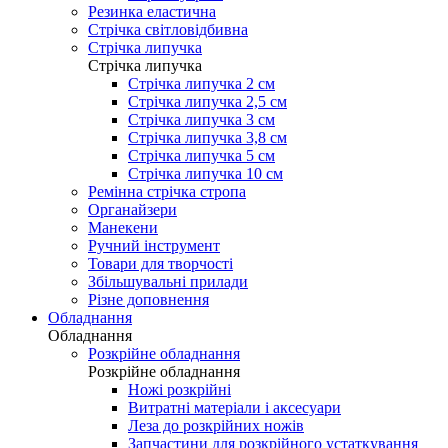
Резинка еластична
Стрічка світловідбивна
Стрічка липучка
Стрічка липучка
Стрічка липучка 2 см
Стрічка липучка 2,5 см
Стрічка липучка 3 см
Стрічка липучка 3,8 см
Стрічка липучка 5 см
Стрічка липучка 10 см
Ремінна стрічка стропа
Органайзери
Манекени
Ручний інструмент
Товари для творчості
Збільшувальні прилади
Різне доповнення
Обладнання
Обладнання
Розкрійне обладнання
Розкрійне обладнання
Ножі розкрійні
Витратні матеріали і аксесуари
Леза до розкрійних ножів
Запчастини для розкрійного устаткування