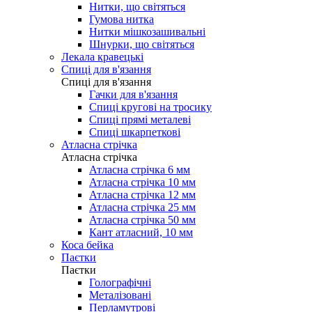
Нитки, що світяться
Гумова нитка
Нитки мішкозашивальні
Шнурки, що світяться
Лекала кравецькі
Cпиці для в'язання
Cпиці для в'язання
Гачки для в'язання
Спиці кругові на тросику
Спиці прямі металеві
Спиці шкарпеткові
Атласна стрічка
Атласна стрічка
Атласна стрічка 6 мм
Атласна стрічка 10 мм
Атласна стрічка 12 мм
Атласна стрічка 25 мм
Атласна стрічка 50 мм
Кант атласний, 10 мм
Коса бейка
Паєтки
Паєтки
Голографічні
Металізовані
Перламутрові