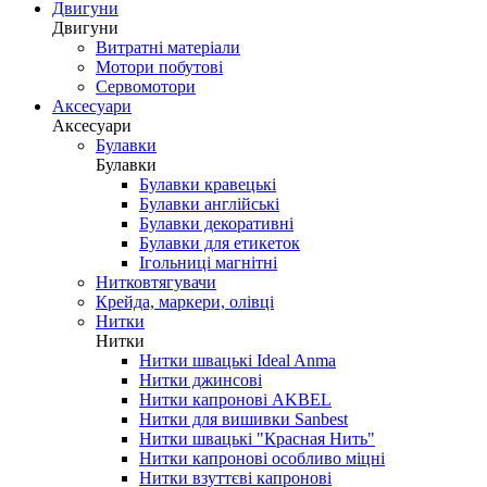
Двигуни
Двигуни
Витратні матеріали
Мотори побутові
Сервомотори
Аксесуари
Аксесуари
Булавки
Булавки
Булавки кравецькі
Булавки англійські
Булавки декоративні
Булавки для етикеток
Ігольниці магнітні
Нитковтягувачи
Крейда, маркери, олівці
Нитки
Нитки
Нитки швацькі Ideal Anma
Нитки джинсові
Нитки капронові AKBEL
Нитки для вишивки Sanbest
Нитки швацькі "Красная Нить"
Нитки капронові особливо міцні
Нитки взуттєві капронові