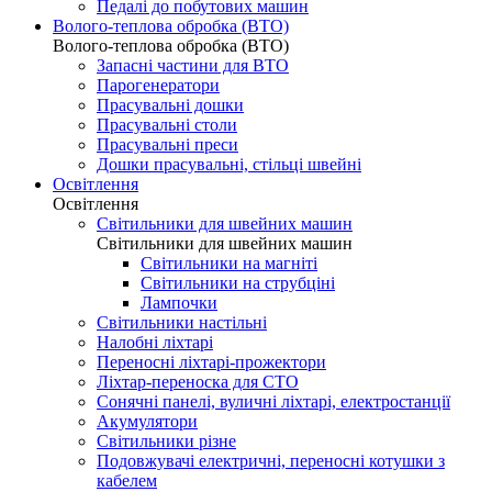
Педалі до побутових машин
Волого-теплова обробка (ВТО)
Волого-теплова обробка (ВТО)
Запасні частини для ВТО
Парогенератори
Прасувальні дошки
Прасувальні столи
Прасувальні преси
Дошки прасувальні, стільці швейні
Освітлення
Освітлення
Світильники для швейних машин
Світильники для швейних машин
Світильники на магніті
Світильники на струбціні
Лампочки
Світильники настільні
Налобні ліхтарі
Переносні ліхтарі-прожектори
Ліхтар-переноска для СТО
Сонячні панелі, вуличні ліхтарі, електростанції
Акумулятори
Світильники різне
Подовжувачі електричні, переносні котушки з
кабелем