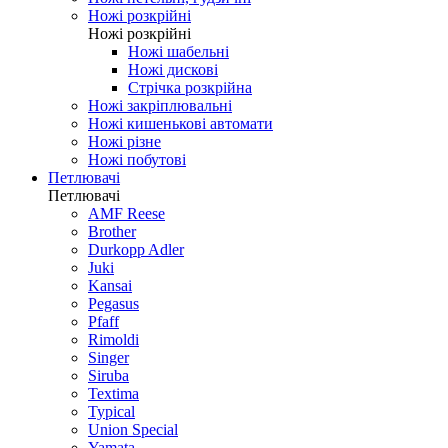
Ножі розкрійні
Ножі розкрійні
Ножі шабельні
Ножі дискові
Стрічка розкрійна
Ножі закріплювальні
Ножі кишенькові автомати
Ножі різне
Ножі побутові
Петлювачі
Петлювачі
AMF Reese
Brother
Durkopp Adler
Juki
Kansai
Pegasus
Pfaff
Rimoldi
Singer
Siruba
Textima
Typical
Union Special
Yamata