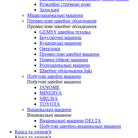
Розкрійні стрічкові ножі
Затискачі
Мішкозашивальні машини
Промислове швейне обладнання
Промислове швейне обладнання
GEMSY швейна техніка
Брусовочні машини
Кушнірські машини
Оверлоки
Промислові швейні машини
Прямостібкові машини
Розпошивальні машини
Швейне обладнання Juki
Побутові швейні машини
Побутові швейні машини
JANOME
MINERVA
SIRUBA
TOYOTA
Вишивальні машини
Вишивальні машини
Вишивальні машини DELTA
Побутові швейно-вишивальні машини
Краса та здоров'я
Краса та здоров'я