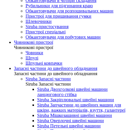
Обкантовувачи в чотири складання
Рубильники для підгинання краю
Обкантовувачи для розпошивальних машин
Пристрої для пришивання гумки
Шлевочники
Siruba пристосування
Пристрої спеціальні
Обкантовувачи для побутових машин
Човникові пристрої
Човникові пристрої
Човники
Шпулі
Шпульні ковпачки
Запасні частини до швейного обладнання
Запасні частини до швейного обладнання
Siruba Запасні частини
Siruba Запасні частини
Siruba Двохголкові швейні машини
ланцюгового стібка
Siruba Закріплювальні швейні машини
Siruba Запчастини до швейних машин для
шкіри, важких матеріалів, взуття, галантереї
Siruba Мішкозашивні швейні машини
Siruba Оверлочні швейні машини
Siruba Петельні швейні машини