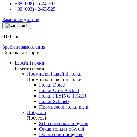
+38 (098) 25-24-707
+38 (093) 42-63-525
Замовити дзвінок
0
0.00 грн.
Зробити замовлення
Список категорій
Швейні голки
Швейні голки
Промислові швейні голки
Промислові швейні голки
Голки Dotec
Голки Groz-Beckert
Голки FLYING TIGER
Голки Schmetz
Промислові голки різні
Побутові
Побутові
Schmetz голки побутові
Organ голки побутові
Dotec голки побутові