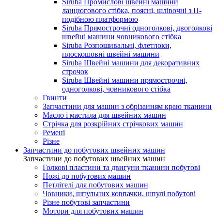
Siruba Промислові швейні машини
ланцюгового стібка, поясні, шлівочні з П-
подібною платформою
Siruba Прямострочні одноголкові, двоголкові
швейні машини човникового стібка
Siruba Розпошивальні, флетлоки,
плоскошовні швейні машини
Siruba Швейні машини для декоративних
строчок
Siruba Швейні машини прямострочні,
одноголкові, човникового стібка
Гвинти
Запчастини для машин з обрізанням краю тканини
Масло і мастила для швейних машин
Стрічка для розкрійних стрічкових машин
Ремені
Різне
Запчастини до побутових швейних машин
Запчастини до побутових швейних машин
Голкові пластини та двигуни тканини побутові
Ножі до побутових машин
Петлітелі для побутових машин
Човники, шпульних ковпачки, шпулі побутові
Різне побутові запчастини
Мотори для побутових машин