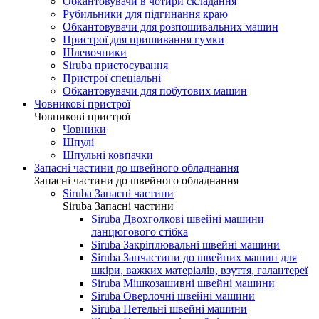
Обкантовувачи в чотири складання
Рубильники для підгинання краю
Обкантовувачи для розпошивальних машин
Пристрої для пришивання гумки
Шлевочники
Siruba пристосування
Пристрої спеціальні
Обкантовувачи для побутових машин
Човникові пристрої
Човникові пристрої
Човники
Шпулі
Шпульні ковпачки
Запасні частини до швейного обладнання
Запасні частини до швейного обладнання
Siruba Запасні частини
Siruba Запасні частини
Siruba Двохголкові швейні машини
ланцюгового стібка
Siruba Закріплювальні швейні машини
Siruba Запчастини до швейних машин для
шкіри, важких матеріалів, взуття, галантереї
Siruba Мішкозашивні швейні машини
Siruba Оверлочні швейні машини
Siruba Петельні швейні машини