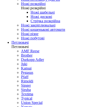
Ножі розкрійні
Ножі розкрійні
Ножі шабельні
Ножі дискові
Стрічка розкрійна
Ножі закріплювальні
Ножі кишенькові автомати
Ножі різне
Ножі побутові
Петлювачі
Петлювачі
AMF Reese
Brother
Durkopp Adler
Juki
Kansai
Pegasus
Pfaff
Rimoldi
Singer
Siruba
Textima
Typical
Union Special
Yamata