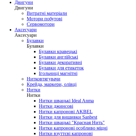
Двигуни
Двигуни
Витратні матеріали
Мотори побутові
Сервомотори
Аксесуари
Аксесуари
Булавки
Булавки
Булавки кравецькі
Булавки англійські
Булавки декоративні
Булавки для етикеток
Ігольниці магнітні
Нитковтягувачи
Крейда, маркери, олівці
Нитки
Нитки
Нитки швацькі Ideal Anma
Нитки джинсові
Нитки капронові AKBEL
Нитки для вишивки Sanbest
Нитки швацькі "Красная Нить"
Нитки капронові особливо міцні
Нитки взуттєві капронові