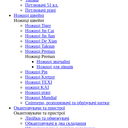
Петлювачі 51 кл.
Петлювачі різні
Ножиці швейні
Ножиці швейні
Ножиці Tiger
Ножиці Jin Cai
Ножиці Jin Jian
Ножиці De Xian
Ножиці Taksun
Ножиці Premax
Ножиці Premax
Ножиці звичайні
Ножиці для лівшів
Ножиці Pin
Ножиці Kretzer
Ножиці TEXI
ножиці KAI
Ножиці різні
Ножиці Mundial
Сніппери, розпорювачі та обрізувачі нитки
Окантовувачи та пристрої
Окантовувачи та пристрої
Лінійки та обмежувачі
Обкантовувачі в два складання