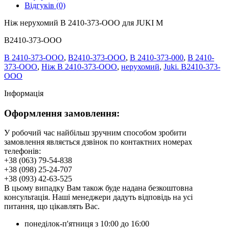
Відгуків (0)
Ніж нерухомий B 2410-373-OOO для JUKI M
B2410-373-OOO
B 2410-373-OOO
,
B2410-373-OOO
,
B 2410-373-000
,
В 2410-
373-ООО
,
Ніж B 2410-373-OOO
,
нерухомий
,
Juki. B2410-373-
OOO
Інформація
Оформлення замовлення:
У робочий час найбільш зручним способом зробити
замовлення являється дзвінок по контактних номерах
телефонів:
+38 (063) 79-54-838
+38 (098) 25-24-707
+38 (093) 42-63-525
В цьому випадку Вам також буде надана безкоштовна
консультація. Наші менеджери дадуть відповідь на усі
питання, що цікавлять Вас.
понеділок-п'ятниця з 10:00 до 16:00