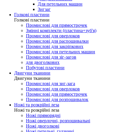
Для петельних машин
Зигзаг
Голкові пластини
Голкові пластини
Промислові для прямострочек
Змінні комплекти (пластина+зуб'я)
Промислові для оверлоков
Промислові для распошивалки
Промислові для закріпкових
Промислові для петельних машин
Промислові для зіг-загов
для двоголкових
Побутові пластини
Двигуни тканини
Двигуни тканини
Промислові для зиг-зага
Промислові для оверлоков
Промислові для прямострочек
Промислові для розпошивалок
Ножі та розкрійні леза
Ножі та розкрійні леза
Ножі пряморядні
Ножі оверлочні, розпошивальні
Ножі двоголкові
Ножі петельні, гудзичні