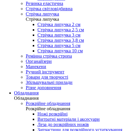
Резинка еластична
Стрічка світловідбивна
Стрічка липучка
Стрічка липучка
Стрічка липучка 2 см
Стрічка липучка 2,5 см
Стрічка липучка 3 см
Стрічка липучка 3,8 см
Стрічка липучка 5 см
Стрічка липучка 10 см
Ремінна стрічка стропа
Органайзери
Манекени
Ручний інструмент
Товари для творчості
Збільшувальні прилади
Різне доповнення
Обладнання
Обладнання
Розкрійне обладнання
Розкрійне обладнання
Ножі розкрійні
Витратні матеріали і аксесуари
Леза до розкрійних ножів
Запчастини для розкрійного устаткування