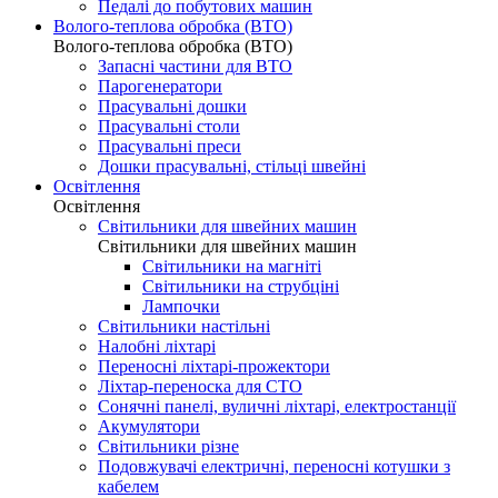
Педалі до побутових машин
Волого-теплова обробка (ВТО)
Волого-теплова обробка (ВТО)
Запасні частини для ВТО
Парогенератори
Прасувальні дошки
Прасувальні столи
Прасувальні преси
Дошки прасувальні, стільці швейні
Освітлення
Освітлення
Світильники для швейних машин
Світильники для швейних машин
Світильники на магніті
Світильники на струбціні
Лампочки
Світильники настільні
Налобні ліхтарі
Переносні ліхтарі-прожектори
Ліхтар-переноска для СТО
Сонячні панелі, вуличні ліхтарі, електростанції
Акумулятори
Світильники різне
Подовжувачі електричні, переносні котушки з
кабелем