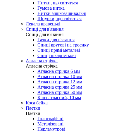
Нитки, що світяться
Гумова нитка
Нитки мішкозашивальні
Шнурки, що світяться
Лекала кравецькі
Cпиці для в'язання
Cпиці для в'язання
Гачки для в'язання
Спиці кругові на тросику
Спиці прямі металеві
Спиці шкарпеткові
Атласна стрічка
Атласна стрічка
Атласна стрічка 6 мм
Атласна стрічка 10 мм
Атласна стрічка 12 мм
Атласна стрічка 25 мм
Атласна стрічка 50 мм
Кант атласний, 10 мм
Коса бейка
Паєтки
Паєтки
Голографічні
Металізовані
Перламутрові