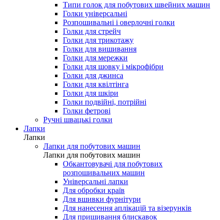
Типи голок для побутових швейних машин
Голки універсальні
Розпошивальні і оверлочні голки
Голки для стрейч
Голки для трикотажу
Голки для вишивання
Голки для мережки
Голки для шовку і мікрофібри
Голки для джинса
Голки для квілтінга
Голки для шкіри
Голки подвійні, потрійні
Голки фетрові
Ручні швацькі голки
Лапки
Лапки
Лапки для побутових машин
Лапки для побутових машин
Обкантовувачі для побутових
розпошивальних машин
Універсальні лапки
Для обробки країв
Для вшивки фурнітури
Для нанесення аплікацій та візерунків
Для пришивання блискавок