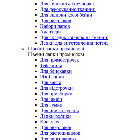
Для квілтинга і печворка
Для декорування тканини
Для вшивки косої бейки
Для оверлоков
Набори лапок
Адаптери
Для складок і зборок на тканині
Лапки для виготовлення петель
Швейні лапки промислові
Швейні лапки промислові
Для прямострочек
Тефлонові
Для блискавки
Різні лапки
Для канта
Для відстрочки
Для присборки
Для шкіри
Для гумки
Для пристосувань
Лапки-ролики
Крокуючі
Для оверлоков
Для распошивалок
Для двоголкових