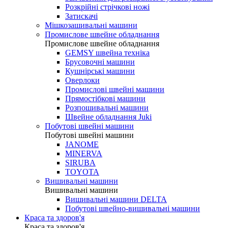
Розкрійні стрічкові ножі
Затискачі
Мішкозашивальні машини
Промислове швейне обладнання
Промислове швейне обладнання
GEMSY швейна техніка
Брусовочні машини
Кушнірські машини
Оверлоки
Промислові швейні машини
Прямостібкові машини
Розпошивальні машини
Швейне обладнання Juki
Побутові швейні машини
Побутові швейні машини
JANOME
MINERVA
SIRUBA
TOYOTA
Вишивальні машини
Вишивальні машини
Вишивальні машини DELTA
Побутові швейно-вишивальні машини
Краса та здоров'я
Краса та здоров'я