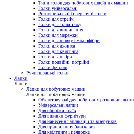
Типи голок для побутових швейних машин
Голки універсальні
Розпошивальні і оверлочні голки
Голки для стрейч
Голки для трикотажу
Голки для вишивання
Голки для мережки
Голки для шовку і мікрофібри
Голки для джинса
Голки для квілтінга
Голки для шкіри
Голки подвійні, потрійні
Голки фетрові
Ручні швацькі голки
Лапки
Лапки
Лапки для побутових машин
Лапки для побутових машин
Обкантовувачі для побутових розпошивальни
Універсальні лапки
Для обробки країв
Для вшивки фурнітури
Для нанесення аплікацій та візерунків
Для пришивання блискавок
Для квілтинга і печворка