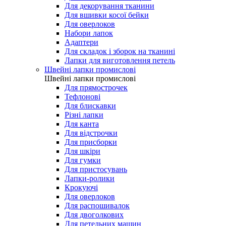
Для декорування тканини
Для вшивки косої бейки
Для оверлоков
Набори лапок
Адаптери
Для складок і зборок на тканині
Лапки для виготовлення петель
Швейні лапки промислові
Швейні лапки промислові
Для прямострочек
Тефлонові
Для блискавки
Різні лапки
Для канта
Для відстрочки
Для присборки
Для шкіри
Для гумки
Для пристосувань
Лапки-ролики
Крокуючі
Для оверлоков
Для распошивалок
Для двоголкових
Для петельних машин