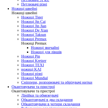
Петлювачі різні
Ножиці швейні
Ножиці швейні
Ножиці Tiger
Ножиці Jin Cai
Ножиці Jin Jian
Ножиці De Xian
Ножиці Taksun
Ножиці Premax
Ножиці Premax
Ножиці звичайні
Ножиці для лівшів
Ножиці Pin
Ножиці Kretzer
Ножиці TEXI
ножиці KAI
Ножиці різні
Ножиці Mundial
Сніппери, розпорювачі та обрізувачі нитки
Окантовувачи та пристрої
Окантовувачи та пристрої
Лінійки та обмежувачі
Обкантовувачі в два складання
Обкантовувачи в чотири складання