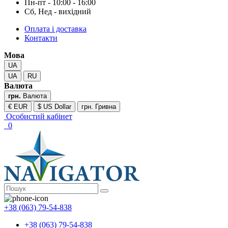
Пн-пт - 10:00 - 16:00
Сб, Нед - вихідний
Оплата і доставка
Контакти
Мова
UA
UA
RU
Валюта
грн.
Валюта
€ EUR
$ US Dollar
грн. Гривна
Особистий кабінет
0
+38 (063) 79-54-838
+38 (063) 79-54-838