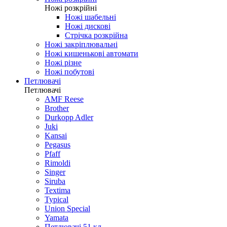
Ножі розкрійні
Ножі шабельні
Ножі дискові
Стрічка розкрійна
Ножі закріплювальні
Ножі кишенькові автомати
Ножі різне
Ножі побутові
Петлювачі
Петлювачі
AMF Reese
Brother
Durkopp Adler
Juki
Kansai
Pegasus
Pfaff
Rimoldi
Singer
Siruba
Textima
Typical
Union Special
Yamata
Петлювачі 51 кл.