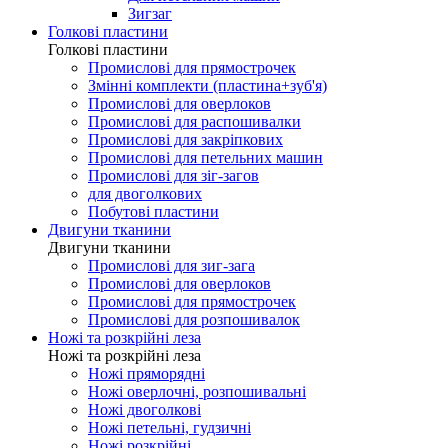
Зигзаг
Голкові пластини
Голкові пластини
Промислові для прямострочек
Змінні комплекти (пластина+зуб'я)
Промислові для оверлоков
Промислові для распошивалки
Промислові для закріпкових
Промислові для петельних машин
Промислові для зіг-загов
для двоголкових
Побутові пластини
Двигуни тканини
Двигуни тканини
Промислові для зиг-зага
Промислові для оверлоков
Промислові для прямострочек
Промислові для розпошивалок
Ножі та розкрійні леза
Ножі та розкрійні леза
Ножі пряморядні
Ножі оверлочні, розпошивальні
Ножі двоголкові
Ножі петельні, гудзичні
Ножі розкрійні