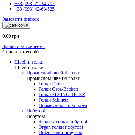
+38 (098) 25-24-707
+38 (093) 42-63-525
Замовити дзвінок
0
0.00 грн.
Зробити замовлення
Список категорій
Швейні голки
Швейні голки
Промислові швейні голки
Промислові швейні голки
Голки Dotec
Голки Groz-Beckert
Голки FLYING TIGER
Голки Schmetz
Промислові голки різні
Побутові
Побутові
Schmetz голки побутові
Organ голки побутові
Dotec голки побутові