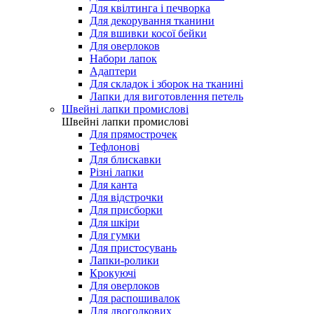
Для квілтинга і печворка
Для декорування тканини
Для вшивки косої бейки
Для оверлоков
Набори лапок
Адаптери
Для складок і зборок на тканині
Лапки для виготовлення петель
Швейні лапки промислові
Швейні лапки промислові
Для прямострочек
Тефлонові
Для блискавки
Різні лапки
Для канта
Для відстрочки
Для присборки
Для шкіри
Для гумки
Для пристосувань
Лапки-ролики
Крокуючі
Для оверлоков
Для распошивалок
Для двоголкових