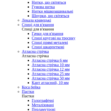
Нитки, що світяться
Гумова нитка
Нитки мішкозашивальні
Шнурки, що світяться
Лекала кравецькі
Cпиці для в'язання
Cпиці для в'язання
Гачки для в'язання
Спиці кругові на тросику
Спиці прямі металеві
Спиці шкарпеткові
Атласна стрічка
Атласна стрічка
Атласна стрічка 6 мм
Атласна стрічка 10 мм
Атласна стрічка 12 мм
Атласна стрічка 25 мм
Атласна стрічка 50 мм
Кант атласний, 10 мм
Коса бейка
Паєтки
Паєтки
Голографічні
Металізовані
Перламутрові