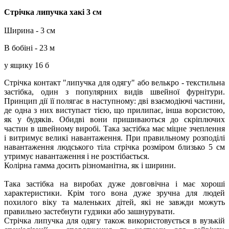
Стрічка липучка хакі 3 см
Ширина - 3 см
В бобіні - 23 м
у ящику 16 б
Стрічка контакт "липучка для одягу" або велькро - текстильна
застібка, один з популярних видів швейної фурнітури.
Принцип дії її полягає в наступному: дві взаємодіючі частини,
де одна з них виступаєт тією, що прилипає, інша ворсистою,
як у будяків. Обидві вони пришиваються до скріплючих
частин в швейному виробі. Така застібка має міцне зчеплення
і витримує великі навантаження. При правильному розподілі
навантаження людського тіла стрічка розміром близько 5 см
утримує навантаження і не розстібається.
Колірна гамма досить різноманітна, як і ширини.
Така застібка на виробах дуже довговічна і має хороші
характеристики. Крім того вона дуже зручна для людей
похилого віку та маленьких дітей, які не завжди можуть
правильно застебнути гудзики або зашнурувати.
Стрічка липучка для одягу також використовується в вузькій