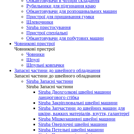
Обкантовувачи в чотири складання
Рубильники для підгинання краю
Обкантовувачи для розпошивальних машин
Пристрої для пришивання гумки
Шлевочники
Siruba пристосування
Пристрої спеціальні
Обкантовувачи для побутових машин
Човникові пристрої
Човникові пристрої
Човники
Шпулі
Шпульні ковпачки
Запасні частини до швейного обладнання
Запасні частини до швейного обладнання
Siruba Запасні частини
Siruba Запасні частини
Siruba Двохголкові швейні машини
ланцюгового стібка
Siruba Закріплювальні швейні машини
Siruba Запчастини до швейних машин для
шкіри, важких матеріалів, взуття, галантереї
Siruba Мішкозашивні швейні машини
Siruba Оверлочні швейні машини
Siruba Петельні швейні машини