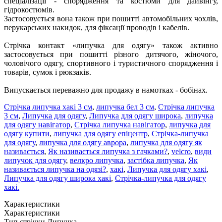
спеціалізації - спорядження та костюми для дайвінгу,
гідрокостюмів.
Застосовується вона також при пошитті автомобільних чохлів,
перукарських накидок, для фіксації проводів і кабелів.
Стрічка контакт «липучка для одягу» також активно
застосовується при пошитті різного дитячого, жіночого,
чоловічого одягу, спортивного і туристичного спорядження і
товарів, сумок і рюкзаків.
Випускається переважно для продажу в намотках - бобінах.
Стрічка липучка хакі 3 см
,
липучка бел 3 см
,
Стрічка липучка
3 см
,
Липучка для одягу
,
Липучка для одягу широка
,
липучка
для одягу навігатор
,
Стрічка липучка навігатор
,
липучка для
одягу купити
,
липучка для одягу епіцентр
,
Стрічка-липучка
для одягу
,
липучка для одягу аврора
,
липучка для одягу як
називається
,
Як називається липучка з гачками?
,
velcro
,
види
липучок для одягу
,
велкро липучка
,
застібка липучка
,
Як
називається липучка на одязі?
,
хакі
,
Липучка для одягу хакі
,
Липучка для одягу широка хакі
,
Стрічка-липучка для одягу
хакі.
Характеристики
Характеристики
Тип стрічки
Липучка