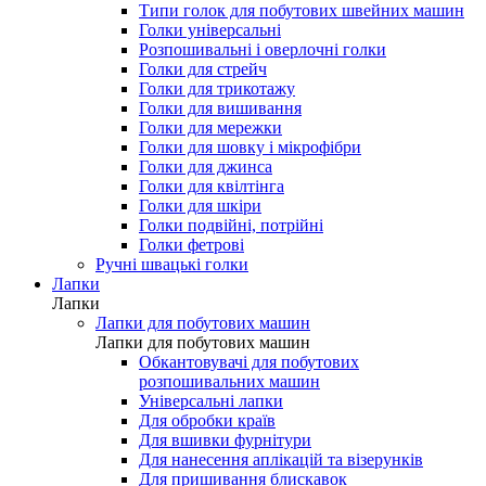
Типи голок для побутових швейних машин
Голки універсальні
Розпошивальні і оверлочні голки
Голки для стрейч
Голки для трикотажу
Голки для вишивання
Голки для мережки
Голки для шовку і мікрофібри
Голки для джинса
Голки для квілтінга
Голки для шкіри
Голки подвійні, потрійні
Голки фетрові
Ручні швацькі голки
Лапки
Лапки
Лапки для побутових машин
Лапки для побутових машин
Обкантовувачі для побутових
розпошивальних машин
Універсальні лапки
Для обробки країв
Для вшивки фурнітури
Для нанесення аплікацій та візерунків
Для пришивання блискавок