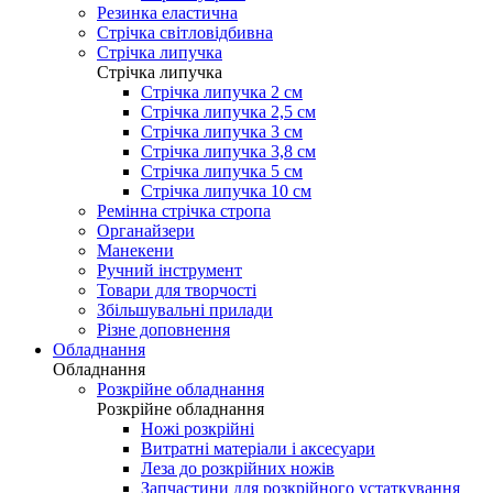
Резинка еластична
Стрічка світловідбивна
Стрічка липучка
Стрічка липучка
Стрічка липучка 2 см
Стрічка липучка 2,5 см
Стрічка липучка 3 см
Стрічка липучка 3,8 см
Стрічка липучка 5 см
Стрічка липучка 10 см
Ремінна стрічка стропа
Органайзери
Манекени
Ручний інструмент
Товари для творчості
Збільшувальні прилади
Різне доповнення
Обладнання
Обладнання
Розкрійне обладнання
Розкрійне обладнання
Ножі розкрійні
Витратні матеріали і аксесуари
Леза до розкрійних ножів
Запчастини для розкрійного устаткування