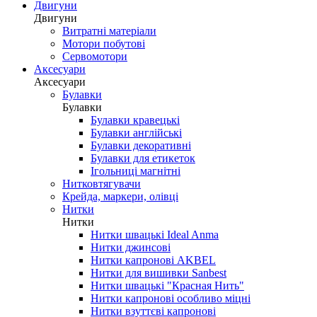
Двигуни
Двигуни
Витратні матеріали
Мотори побутові
Сервомотори
Аксесуари
Аксесуари
Булавки
Булавки
Булавки кравецькі
Булавки англійські
Булавки декоративні
Булавки для етикеток
Ігольниці магнітні
Нитковтягувачи
Крейда, маркери, олівці
Нитки
Нитки
Нитки швацькі Ideal Anma
Нитки джинсові
Нитки капронові AKBEL
Нитки для вишивки Sanbest
Нитки швацькі "Красная Нить"
Нитки капронові особливо міцні
Нитки взуттєві капронові