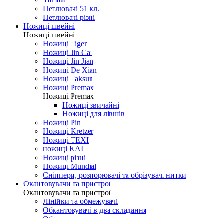
Петлювачі 51 кл.
Петлювачі різні
Ножиці швейні
Ножиці швейні
Ножиці Tiger
Ножиці Jin Cai
Ножиці Jin Jian
Ножиці De Xian
Ножиці Taksun
Ножиці Premax
Ножиці Premax
Ножиці звичайні
Ножиці для лівшів
Ножиці Pin
Ножиці Kretzer
Ножиці TEXI
ножиці KAI
Ножиці різні
Ножиці Mundial
Сніппери, розпорювачі та обрізувачі нитки
Окантовувачи та пристрої
Окантовувачи та пристрої
Лінійки та обмежувачі
Обкантовувачі в два складання