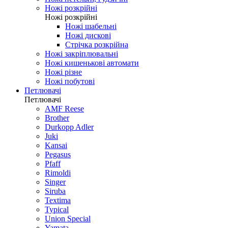
Ножі розкрійні
Ножі розкрійні
Ножі шабельні
Ножі дискові
Стрічка розкрійна
Ножі закріплювальні
Ножі кишенькові автомати
Ножі різне
Ножі побутові
Петлювачі
Петлювачі
AMF Reese
Brother
Durkopp Adler
Juki
Kansai
Pegasus
Pfaff
Rimoldi
Singer
Siruba
Textima
Typical
Union Special
Yamata