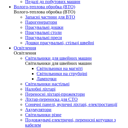
Педалі до побутових машин
Волого-теплова обробка (ВТО)
Волого-теплова обробка (ВТО)
Запасні частини для ВТО
Парогенератори
Прасувальні дошки
Прасувальні столи
Прасувальні преси
Дошки прасувальні, стільці швейні
Освітлення
Освітлення
Світильники для швейних машин
Світильники для швейних машин
Світильники на магніті
Світильники на струбціні
Лампочки
Світильники настільні
Налобні ліхтарі
Переносні ліхтарі-прожектори
Ліхтар-переноска для СТО
Сонячні панелі, вуличні ліхтарі, електростанції
Акумулятори
Світильники різне
Подовжувачі електричні, переносні котушки з
кабелем