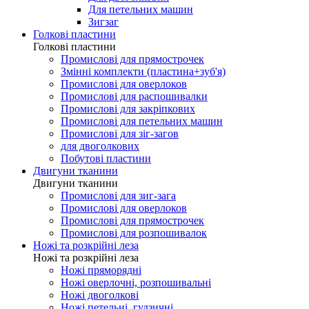
Для петельних машин
Зигзаг
Голкові пластини
Голкові пластини
Промислові для прямострочек
Змінні комплекти (пластина+зуб'я)
Промислові для оверлоков
Промислові для распошивалки
Промислові для закріпкових
Промислові для петельних машин
Промислові для зіг-загов
для двоголкових
Побутові пластини
Двигуни тканини
Двигуни тканини
Промислові для зиг-зага
Промислові для оверлоков
Промислові для прямострочек
Промислові для розпошивалок
Ножі та розкрійні леза
Ножі та розкрійні леза
Ножі пряморядні
Ножі оверлочні, розпошивальні
Ножі двоголкові
Ножі петельні, гудзичні