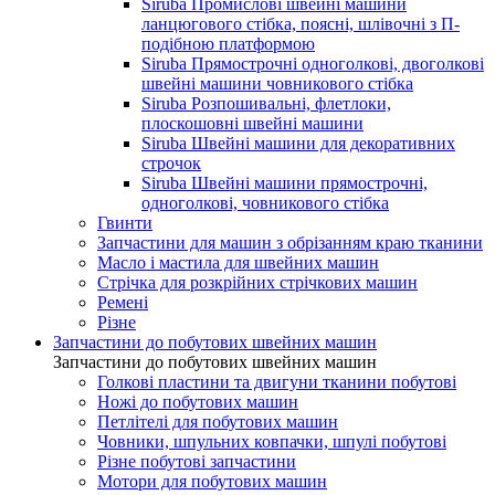
Siruba Промислові швейні машини
ланцюгового стібка, поясні, шлівочні з П-
подібною платформою
Siruba Прямострочні одноголкові, двоголкові
швейні машини човникового стібка
Siruba Розпошивальні, флетлоки,
плоскошовні швейні машини
Siruba Швейні машини для декоративних
строчок
Siruba Швейні машини прямострочні,
одноголкові, човникового стібка
Гвинти
Запчастини для машин з обрізанням краю тканини
Масло і мастила для швейних машин
Стрічка для розкрійних стрічкових машин
Ремені
Різне
Запчастини до побутових швейних машин
Запчастини до побутових швейних машин
Голкові пластини та двигуни тканини побутові
Ножі до побутових машин
Петлітелі для побутових машин
Човники, шпульних ковпачки, шпулі побутові
Різне побутові запчастини
Мотори для побутових машин