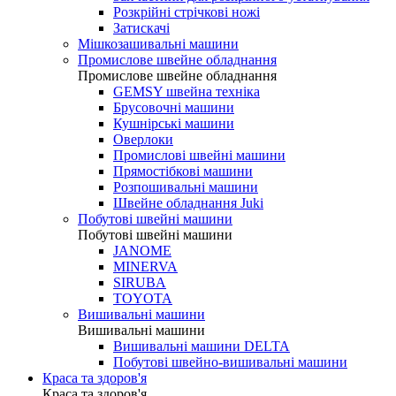
Розкрійні стрічкові ножі
Затискачі
Мішкозашивальні машини
Промислове швейне обладнання
Промислове швейне обладнання
GEMSY швейна техніка
Брусовочні машини
Кушнірські машини
Оверлоки
Промислові швейні машини
Прямостібкові машини
Розпошивальні машини
Швейне обладнання Juki
Побутові швейні машини
Побутові швейні машини
JANOME
MINERVA
SIRUBA
TOYOTA
Вишивальні машини
Вишивальні машини
Вишивальні машини DELTA
Побутові швейно-вишивальні машини
Краса та здоров'я
Краса та здоров'я