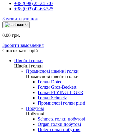
+38 (098) 25-24-707
+38 (093) 42-63-525
Замовити дзвінок
0
0.00 грн.
Зробити замовлення
Список категорій
Швейні голки
Швейні голки
Промислові швейні голки
Промислові швейні голки
Голки Dotec
Голки Groz-Beckert
Голки FLYING TIGER
Голки Schmetz
Промислові голки різні
Побутові
Побутові
Schmetz голки побутові
Organ голки побутові
Dotec голки побутові