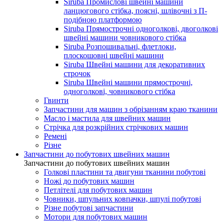
Siruba Промислові швейні машини
ланцюгового стібка, поясні, шлівочні з П-
подібною платформою
Siruba Прямострочні одноголкові, двоголкові
швейні машини човникового стібка
Siruba Розпошивальні, флетлоки,
плоскошовні швейні машини
Siruba Швейні машини для декоративних
строчок
Siruba Швейні машини прямострочні,
одноголкові, човникового стібка
Гвинти
Запчастини для машин з обрізанням краю тканини
Масло і мастила для швейних машин
Стрічка для розкрійних стрічкових машин
Ремені
Різне
Запчастини до побутових швейних машин
Запчастини до побутових швейних машин
Голкові пластини та двигуни тканини побутові
Ножі до побутових машин
Петлітелі для побутових машин
Човники, шпульних ковпачки, шпулі побутові
Різне побутові запчастини
Мотори для побутових машин