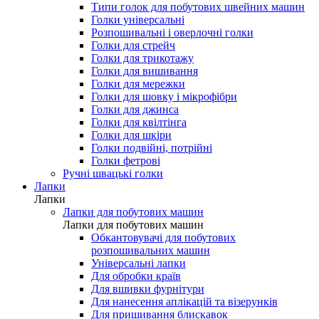
Типи голок для побутових швейних машин
Голки універсальні
Розпошивальні і оверлочні голки
Голки для стрейч
Голки для трикотажу
Голки для вишивання
Голки для мережки
Голки для шовку і мікрофібри
Голки для джинса
Голки для квілтінга
Голки для шкіри
Голки подвійні, потрійні
Голки фетрові
Ручні швацькі голки
Лапки
Лапки
Лапки для побутових машин
Лапки для побутових машин
Обкантовувачі для побутових
розпошивальних машин
Універсальні лапки
Для обробки країв
Для вшивки фурнітури
Для нанесення аплікацій та візерунків
Для пришивання блискавок