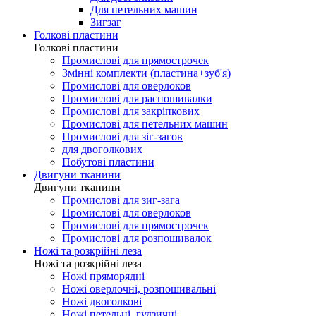
Для петельних машин
Зигзаг
Голкові пластини
Голкові пластини
Промислові для прямострочек
Змінні комплекти (пластина+зуб'я)
Промислові для оверлоков
Промислові для распошивалки
Промислові для закріпкових
Промислові для петельних машин
Промислові для зіг-загов
для двоголкових
Побутові пластини
Двигуни тканини
Двигуни тканини
Промислові для зиг-зага
Промислові для оверлоков
Промислові для прямострочек
Промислові для розпошивалок
Ножі та розкрійні леза
Ножі та розкрійні леза
Ножі пряморядні
Ножі оверлочні, розпошивальні
Ножі двоголкові
Ножі петельні, гудзичні