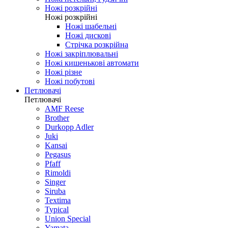
Ножі розкрійні
Ножі розкрійні
Ножі шабельні
Ножі дискові
Стрічка розкрійна
Ножі закріплювальні
Ножі кишенькові автомати
Ножі різне
Ножі побутові
Петлювачі
Петлювачі
AMF Reese
Brother
Durkopp Adler
Juki
Kansai
Pegasus
Pfaff
Rimoldi
Singer
Siruba
Textima
Typical
Union Special
Yamata