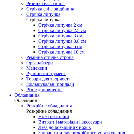
Резинка еластична
Стрічка світловідбивна
Стрічка липучка
Стрічка липучка
Стрічка липучка 2 см
Стрічка липучка 2,5 см
Стрічка липучка 3 см
Стрічка липучка 3,8 см
Стрічка липучка 5 см
Стрічка липучка 10 см
Ремінна стрічка стропа
Органайзери
Манекени
Ручний інструмент
Товари для творчості
Збільшувальні прилади
Різне доповнення
Обладнання
Обладнання
Розкрійне обладнання
Розкрійне обладнання
Ножі розкрійні
Витратні матеріали і аксесуари
Леза до розкрійних ножів
Запчастини для розкрійного устаткування