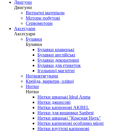
Двигуни
Двигуни
Витратні матеріали
Мотори побутові
Сервомотори
Аксесуари
Аксесуари
Булавки
Булавки
Булавки кравецькі
Булавки англійські
Булавки декоративні
Булавки для етикеток
Ігольниці магнітні
Нитковтягувачи
Крейда, маркери, олівці
Нитки
Нитки
Нитки швацькі Ideal Anma
Нитки джинсові
Нитки капронові AKBEL
Нитки для вишивки Sanbest
Нитки швацькі "Красная Нить"
Нитки капронові особливо міцні
Нитки взуттєві капронові