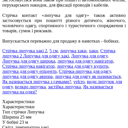
перукарських накидок, для фіксації проводів і кабелів.
Стрічка контакт «липучка для одягу» також активно
застосовується при пошитті різного дитячого, жіночого,
чоловічого одягу, спортивного і туристичного спорядження і
товарів, сумок і рюкзаків.
Випускається переважно для продажу в намотках - бобінах.
Стрічка липучка хакі 2
,
5 см
,
липучка хаки
,
хаки
,
Стрічка
липучка 2 Липучка для одягу хакі
,
Липучка для одягу
,
Липучка для одягу широка
,
липучка для одягу навігатор
,
Стрічка липучка навігатор
,
липучка для одягу купити
,
липучка для одягу епіцентр
,
Стрічка-липучка для одягу
,
липучка для одягу аврора
,
липучка для одягу як називається
,
Як називається липучка з гачками?
,
velcro
,
види липучок для
одягу
,
велкро липучка
,
застібка липучка
,
Як називається
липучка на одязі?
Характеристики
Характеристики
Тип стрічки
Липучка
Ширина
25 мм
У бобіні
23 м
Світл. температура
хакі