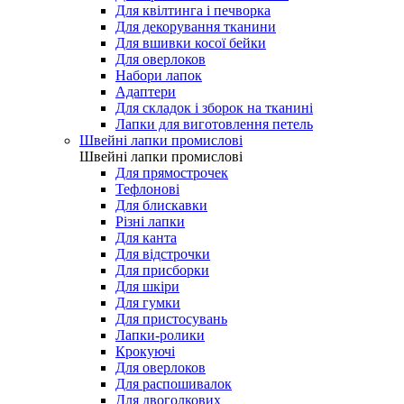
Для квілтинга і печворка
Для декорування тканини
Для вшивки косої бейки
Для оверлоков
Набори лапок
Адаптери
Для складок і зборок на тканині
Лапки для виготовлення петель
Швейні лапки промислові
Швейні лапки промислові
Для прямострочек
Тефлонові
Для блискавки
Різні лапки
Для канта
Для відстрочки
Для присборки
Для шкіри
Для гумки
Для пристосувань
Лапки-ролики
Крокуючі
Для оверлоков
Для распошивалок
Для двоголкових