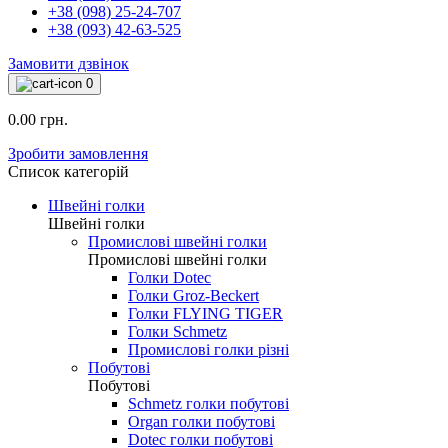
+38 (098) 25-24-707
+38 (093) 42-63-525
Замовити дзвінок
0
0.00 грн.
Зробити замовлення
Список категорій
Швейні голки
Швейні голки
Промислові швейні голки
Промислові швейні голки
Голки Dotec
Голки Groz-Beckert
Голки FLYING TIGER
Голки Schmetz
Промислові голки різні
Побутові
Побутові
Schmetz голки побутові
Organ голки побутові
Dotec голки побутові