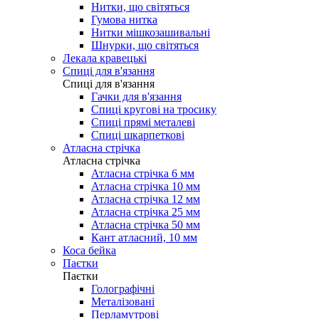
Нитки, що світяться
Гумова нитка
Нитки мішкозашивальні
Шнурки, що світяться
Лекала кравецькі
Cпиці для в'язання
Cпиці для в'язання
Гачки для в'язання
Спиці кругові на тросику
Спиці прямі металеві
Спиці шкарпеткові
Атласна стрічка
Атласна стрічка
Атласна стрічка 6 мм
Атласна стрічка 10 мм
Атласна стрічка 12 мм
Атласна стрічка 25 мм
Атласна стрічка 50 мм
Кант атласний, 10 мм
Коса бейка
Паєтки
Паєтки
Голографічні
Металізовані
Перламутрові