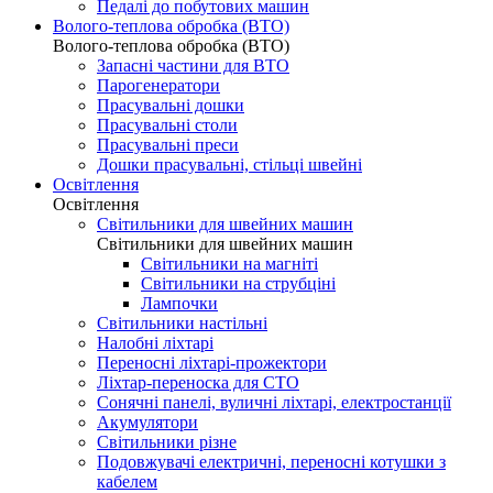
Педалі до побутових машин
Волого-теплова обробка (ВТО)
Волого-теплова обробка (ВТО)
Запасні частини для ВТО
Парогенератори
Прасувальні дошки
Прасувальні столи
Прасувальні преси
Дошки прасувальні, стільці швейні
Освітлення
Освітлення
Світильники для швейних машин
Світильники для швейних машин
Світильники на магніті
Світильники на струбціні
Лампочки
Світильники настільні
Налобні ліхтарі
Переносні ліхтарі-прожектори
Ліхтар-переноска для СТО
Сонячні панелі, вуличні ліхтарі, електростанції
Акумулятори
Світильники різне
Подовжувачі електричні, переносні котушки з
кабелем