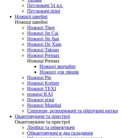
Петлювачі 51 кл.
Петлювачі різні
Ножиці швейні
Ножиці швейні
Ножиці Tiger
Ножиці Jin Cai
Ножиці Jin Jian
Ножиці De Xian
Ножиці Taksun
Ножиці Premax
Ножиці Premax
Ножиці звичайні
Ножиці для лівшів
Ножиці Pin
Ножиці Kretzer
Ножиці TEXI
ножиці KAI
Ножиці різні
Ножиці Mundial
Сніппери, розпорювачі та обрізувачі нитки
Окантовувачи та пристрої
Окантовувачи та пристрої
Лінійки та обмежувачі
Обкантовувачі в два складання