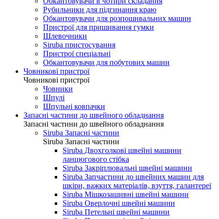
Обкантовувачи в чотири складання
Рубильники для підгинання краю
Обкантовувачи для розпошивальних машин
Пристрої для пришивання гумки
Шлевочники
Siruba пристосування
Пристрої спеціальні
Обкантовувачи для побутових машин
Човникові пристрої
Човникові пристрої
Човники
Шпулі
Шпульні ковпачки
Запасні частини до швейного обладнання
Запасні частини до швейного обладнання
Siruba Запасні частини
Siruba Запасні частини
Siruba Двохголкові швейні машини
ланцюгового стібка
Siruba Закріплювальні швейні машини
Siruba Запчастини до швейних машин для
шкіри, важких матеріалів, взуття, галантереї
Siruba Мішкозашивні швейні машини
Siruba Оверлочні швейні машини
Siruba Петельні швейні машини