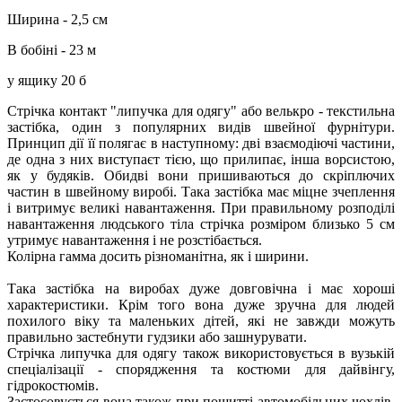
Ширина - 2,5 см
В бобіні - 23 м
у ящику 20 б
Стрічка контакт "липучка для одягу" або велькро - текстильна
застібка, один з популярних видів швейної фурнітури.
Принцип дії її полягає в наступному: дві взаємодіючі частини,
де одна з них виступаєт тією, що прилипає, інша ворсистою,
як у будяків. Обидві вони пришиваються до скріплючих
частин в швейному виробі. Така застібка має міцне зчеплення
і витримує великі навантаження. При правильному розподілі
навантаження людського тіла стрічка розміром близько 5 см
утримує навантаження і не розстібається.
Колірна гамма досить різноманітна, як і ширини.
Така застібка на виробах дуже довговічна і має хороші
характеристики. Крім того вона дуже зручна для людей
похилого віку та маленьких дітей, які не завжди можуть
правильно застебнути гудзики або зашнурувати.
Стрічка липучка для одягу також використовується в вузькій
спеціалізації - спорядження та костюми для дайвінгу,
гідрокостюмів.
Застосовується вона також при пошитті автомобільних чохлів,