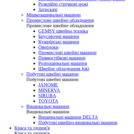
Розкрійні стрічкові ножі
Затискачі
Мішкозашивальні машини
Промислове швейне обладнання
Промислове швейне обладнання
GEMSY швейна техніка
Брусовочні машини
Кушнірські машини
Оверлоки
Промислові швейні машини
Прямостібкові машини
Розпошивальні машини
Швейне обладнання Juki
Побутові швейні машини
Побутові швейні машини
JANOME
MINERVA
SIRUBA
TOYOTA
Вишивальні машини
Вишивальні машини
Вишивальні машини DELTA
Побутові швейно-вишивальні машини
Краса та здоров'я
Краса та здоров'я