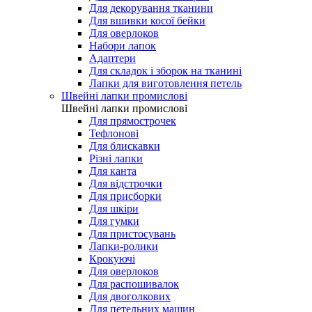
Для декорування тканини
Для вшивки косої бейки
Для оверлоков
Набори лапок
Адаптери
Для складок і зборок на тканині
Лапки для виготовлення петель
Швейні лапки промислові
Швейні лапки промислові
Для прямострочек
Тефлонові
Для блискавки
Різні лапки
Для канта
Для відстрочки
Для присборки
Для шкіри
Для гумки
Для пристосувань
Лапки-ролики
Крокуючі
Для оверлоков
Для распошивалок
Для двоголкових
Для петельних машин