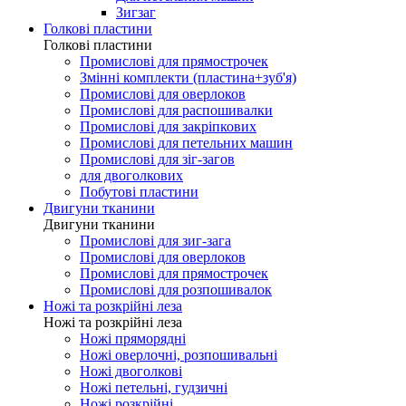
Зигзаг
Голкові пластини
Голкові пластини
Промислові для прямострочек
Змінні комплекти (пластина+зуб'я)
Промислові для оверлоков
Промислові для распошивалки
Промислові для закріпкових
Промислові для петельних машин
Промислові для зіг-загов
для двоголкових
Побутові пластини
Двигуни тканини
Двигуни тканини
Промислові для зиг-зага
Промислові для оверлоков
Промислові для прямострочек
Промислові для розпошивалок
Ножі та розкрійні леза
Ножі та розкрійні леза
Ножі пряморядні
Ножі оверлочні, розпошивальні
Ножі двоголкові
Ножі петельні, гудзичні
Ножі розкрійні