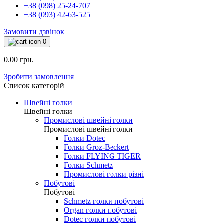
+38 (098) 25-24-707
+38 (093) 42-63-525
Замовити дзвінок
0
0.00 грн.
Зробити замовлення
Список категорій
Швейні голки
Швейні голки
Промислові швейні голки
Промислові швейні голки
Голки Dotec
Голки Groz-Beckert
Голки FLYING TIGER
Голки Schmetz
Промислові голки різні
Побутові
Побутові
Schmetz голки побутові
Organ голки побутові
Dotec голки побутові