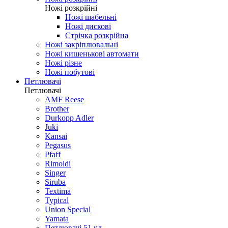
Ножі розкрійні
Ножі шабельні
Ножі дискові
Стрічка розкрійна
Ножі закріплювальні
Ножі кишенькові автомати
Ножі різне
Ножі побутові
Петлювачі
Петлювачі
AMF Reese
Brother
Durkopp Adler
Juki
Kansai
Pegasus
Pfaff
Rimoldi
Singer
Siruba
Textima
Typical
Union Special
Yamata
Петлювачі 51 кл.