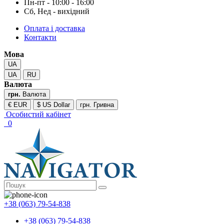
Пн-пт - 10:00 - 16:00
Сб, Нед - вихідний
Оплата і доставка
Контакти
Мова
UA
UA
RU
Валюта
грн.
Валюта
€ EUR
$ US Dollar
грн. Гривна
Особистий кабінет
0
+38 (063) 79-54-838
+38 (063) 79-54-838