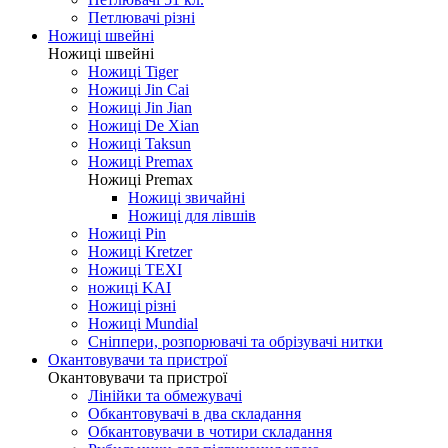
Петлювачі різні
Ножиці швейні
Ножиці швейні
Ножиці Tiger
Ножиці Jin Cai
Ножиці Jin Jian
Ножиці De Xian
Ножиці Taksun
Ножиці Premax
Ножиці Premax
Ножиці звичайні
Ножиці для лівшів
Ножиці Pin
Ножиці Kretzer
Ножиці TEXI
ножиці KAI
Ножиці різні
Ножиці Mundial
Сніппери, розпорювачі та обрізувачі нитки
Окантовувачи та пристрої
Окантовувачи та пристрої
Лінійки та обмежувачі
Обкантовувачі в два складання
Обкантовувачи в чотири складання