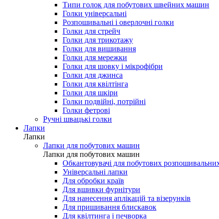
Типи голок для побутових швейних машин
Голки універсальні
Розпошивальні і оверлочні голки
Голки для стрейч
Голки для трикотажу
Голки для вишивання
Голки для мережки
Голки для шовку і мікрофібри
Голки для джинса
Голки для квілтінга
Голки для шкіри
Голки подвійні, потрійні
Голки фетрові
Ручні швацькі голки
Лапки
Лапки
Лапки для побутових машин
Лапки для побутових машин
Обкантовувачі для побутових розпошивальни
Універсальні лапки
Для обробки країв
Для вшивки фурнітури
Для нанесення аплікацій та візерунків
Для пришивання блискавок
Для квілтинга і печворка