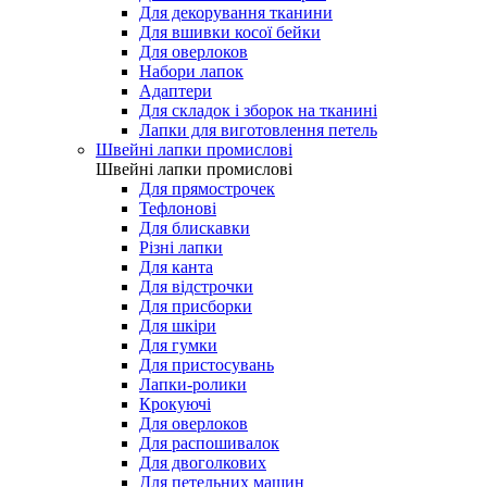
Для декорування тканини
Для вшивки косої бейки
Для оверлоков
Набори лапок
Адаптери
Для складок і зборок на тканині
Лапки для виготовлення петель
Швейні лапки промислові
Швейні лапки промислові
Для прямострочек
Тефлонові
Для блискавки
Різні лапки
Для канта
Для відстрочки
Для присборки
Для шкіри
Для гумки
Для пристосувань
Лапки-ролики
Крокуючі
Для оверлоков
Для распошивалок
Для двоголкових
Для петельних машин