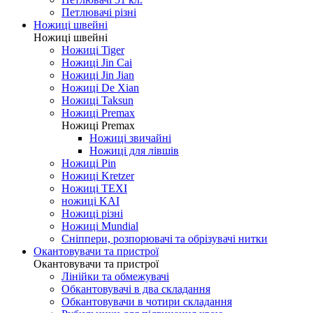
Петлювачі різні
Ножиці швейні
Ножиці швейні
Ножиці Tiger
Ножиці Jin Cai
Ножиці Jin Jian
Ножиці De Xian
Ножиці Taksun
Ножиці Premax
Ножиці Premax
Ножиці звичайні
Ножиці для лівшів
Ножиці Pin
Ножиці Kretzer
Ножиці TEXI
ножиці KAI
Ножиці різні
Ножиці Mundial
Сніппери, розпорювачі та обрізувачі нитки
Окантовувачи та пристрої
Окантовувачи та пристрої
Лінійки та обмежувачі
Обкантовувачі в два складання
Обкантовувачи в чотири складання