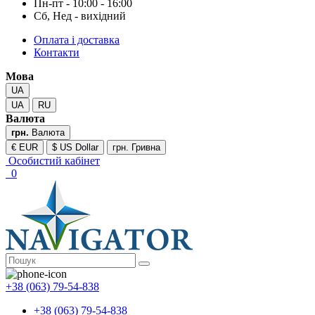
Пн-пт - 10:00 - 16:00
Сб, Нед - вихідний
Оплата і доставка
Контакти
Мова
UA
UA
RU
Валюта
грн.
Валюта
€ EUR
$ US Dollar
грн. Гривна
Особистий кабінет
0
+38 (063) 79-54-838
+38 (063) 79-54-838