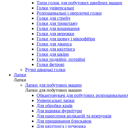
Типи голок для побутових швейних машин
Голки універсальні
Розпошивальні і оверлочні голки
Голки для стрейч
Голки для трикотажу
Голки для вишивання
Голки для мережки
Голки для шовку і мікрофібри
Голки для джинса
Голки для квілтінга
Голки для шкіри
Голки подвійні, потрійні
Голки фетрові
Ручні швацькі голки
Лапки
Лапки
Лапки для побутових машин
Лапки для побутових машин
Обкантовувачі для побутових розпошивальни
Універсальні лапки
Для обробки країв
Для вшивки фурнітури
Для нанесення аплікацій та візерунків
Для пришивання блискавок
Для квілтинга і печворка