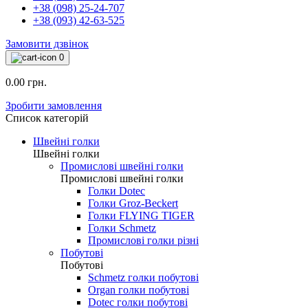
+38 (098) 25-24-707
+38 (093) 42-63-525
Замовити дзвінок
0
0.00 грн.
Зробити замовлення
Список категорій
Швейні голки
Швейні голки
Промислові швейні голки
Промислові швейні голки
Голки Dotec
Голки Groz-Beckert
Голки FLYING TIGER
Голки Schmetz
Промислові голки різні
Побутові
Побутові
Schmetz голки побутові
Organ голки побутові
Dotec голки побутові