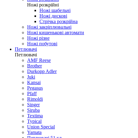
Ножі розкрійні
Ножі шабельні
Ножі дискові
Стрічка розкрійна
Ножі закріплювальні
Ножі кишенькові автомати
Ножі різне
Ножі побутові
Петлювачі
Петлювачі
AMF Reese
Brother
Durkopp Adler
Juki
Kansai
Pegasus
Pfaff
Rimoldi
Singer
Siruba
Textima
Typical
Union Special
Yamata
Петлювачі 51 кл.