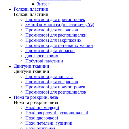
Зигзаг
Голкові пластини
Голкові пластини
Промислові для прямострочек
Змінні комплекти (пластина+зуб'я)
Промислові для оверлоков
Промислові для распошивалки
Промислові для закріпкових
Промислові для петельних машин
Промислові для зіг-загов
для двоголкових
Побутові пластини
Двигуни тканини
Двигуни тканини
Промислові для зиг-зага
Промислові для оверлоков
Промислові для прямострочек
Промислові для розпошивалок
Ножі та розкрійні леза
Ножі та розкрійні леза
Ножі пряморядні
Ножі оверлочні, розпошивальні
Ножі двоголкові
Ножі петельні, гудзичні
Ножі розкрійні