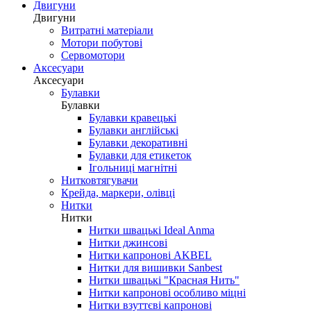
Двигуни
Двигуни
Витратні матеріали
Мотори побутові
Сервомотори
Аксесуари
Аксесуари
Булавки
Булавки
Булавки кравецькі
Булавки англійські
Булавки декоративні
Булавки для етикеток
Ігольниці магнітні
Нитковтягувачи
Крейда, маркери, олівці
Нитки
Нитки
Нитки швацькі Ideal Anma
Нитки джинсові
Нитки капронові AKBEL
Нитки для вишивки Sanbest
Нитки швацькі "Красная Нить"
Нитки капронові особливо міцні
Нитки взуттєві капронові