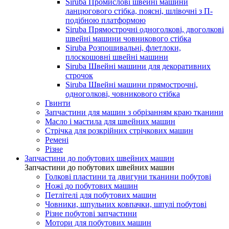
Siruba Промислові швейні машини
ланцюгового стібка, поясні, шлівочні з П-
подібною платформою
Siruba Прямострочні одноголкові, двоголкові
швейні машини човникового стібка
Siruba Розпошивальні, флетлоки,
плоскошовні швейні машини
Siruba Швейні машини для декоративних
строчок
Siruba Швейні машини прямострочні,
одноголкові, човникового стібка
Гвинти
Запчастини для машин з обрізанням краю тканини
Масло і мастила для швейних машин
Стрічка для розкрійних стрічкових машин
Ремені
Різне
Запчастини до побутових швейних машин
Запчастини до побутових швейних машин
Голкові пластини та двигуни тканини побутові
Ножі до побутових машин
Петлітелі для побутових машин
Човники, шпульних ковпачки, шпулі побутові
Різне побутові запчастини
Мотори для побутових машин