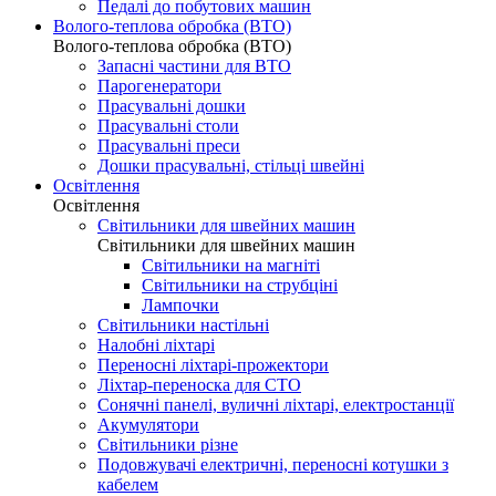
Педалі до побутових машин
Волого-теплова обробка (ВТО)
Волого-теплова обробка (ВТО)
Запасні частини для ВТО
Парогенератори
Прасувальні дошки
Прасувальні столи
Прасувальні преси
Дошки прасувальні, стільці швейні
Освітлення
Освітлення
Світильники для швейних машин
Світильники для швейних машин
Світильники на магніті
Світильники на струбціні
Лампочки
Світильники настільні
Налобні ліхтарі
Переносні ліхтарі-прожектори
Ліхтар-переноска для СТО
Сонячні панелі, вуличні ліхтарі, електростанції
Акумулятори
Світильники різне
Подовжувачі електричні, переносні котушки з
кабелем