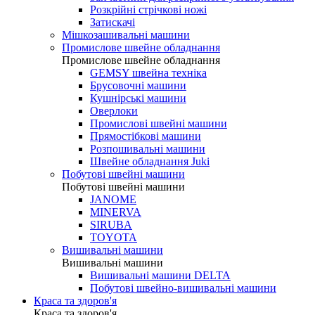
Розкрійні стрічкові ножі
Затискачі
Мішкозашивальні машини
Промислове швейне обладнання
Промислове швейне обладнання
GEMSY швейна техніка
Брусовочні машини
Кушнірські машини
Оверлоки
Промислові швейні машини
Прямостібкові машини
Розпошивальні машини
Швейне обладнання Juki
Побутові швейні машини
Побутові швейні машини
JANOME
MINERVA
SIRUBA
TOYOTA
Вишивальні машини
Вишивальні машини
Вишивальні машини DELTA
Побутові швейно-вишивальні машини
Краса та здоров'я
Краса та здоров'я