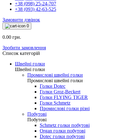
+38 (098) 25-24-707
+38 (093) 42-63-525
Замовити дзвінок
0
0.00 грн.
Зробити замовлення
Список категорій
Швейні голки
Швейні голки
Промислові швейні голки
Промислові швейні голки
Голки Dotec
Голки Groz-Beckert
Голки FLYING TIGER
Голки Schmetz
Промислові голки різні
Побутові
Побутові
Schmetz голки побутові
Organ голки побутові
Dotec голки побутові