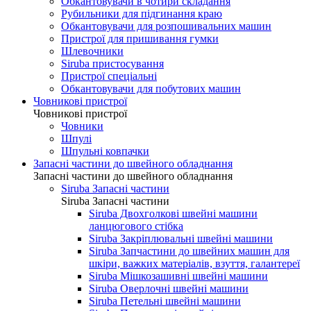
Обкантовувачи в чотири складання
Рубильники для підгинання краю
Обкантовувачи для розпошивальних машин
Пристрої для пришивання гумки
Шлевочники
Siruba пристосування
Пристрої спеціальні
Обкантовувачи для побутових машин
Човникові пристрої
Човникові пристрої
Човники
Шпулі
Шпульні ковпачки
Запасні частини до швейного обладнання
Запасні частини до швейного обладнання
Siruba Запасні частини
Siruba Запасні частини
Siruba Двохголкові швейні машини
ланцюгового стібка
Siruba Закріплювальні швейні машини
Siruba Запчастини до швейних машин для
шкіри, важких матеріалів, взуття, галантереї
Siruba Мішкозашивні швейні машини
Siruba Оверлочні швейні машини
Siruba Петельні швейні машини