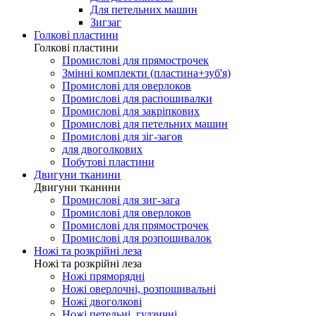
Для петельних машин
Зигзаг
Голкові пластини
Голкові пластини
Промислові для прямострочек
Змінні комплекти (пластина+зуб'я)
Промислові для оверлоков
Промислові для распошивалки
Промислові для закріпкових
Промислові для петельних машин
Промислові для зіг-загов
для двоголкових
Побутові пластини
Двигуни тканини
Двигуни тканини
Промислові для зиг-зага
Промислові для оверлоков
Промислові для прямострочек
Промислові для розпошивалок
Ножі та розкрійні леза
Ножі та розкрійні леза
Ножі пряморядні
Ножі оверлочні, розпошивальні
Ножі двоголкові
Ножі петельні, гудзичні