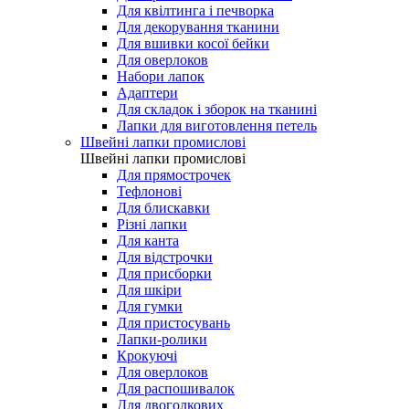
Для квілтинга і печворка
Для декорування тканини
Для вшивки косої бейки
Для оверлоков
Набори лапок
Адаптери
Для складок і зборок на тканині
Лапки для виготовлення петель
Швейні лапки промислові
Швейні лапки промислові
Для прямострочек
Тефлонові
Для блискавки
Різні лапки
Для канта
Для відстрочки
Для присборки
Для шкіри
Для гумки
Для пристосувань
Лапки-ролики
Крокуючі
Для оверлоков
Для распошивалок
Для двоголкових