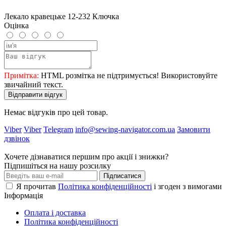
Лекало кравецьке 12-232 Ключка
Оцінка
Примітка:
HTML розмітка не підтримується! Використовуйте
звичайний текст.
Відправити відгук
Немає відгуків про цей товар.
Viber
Viber
Telegram
info@sewing-navigator.com.ua
Замовити
дзвінок
Хочете дізнаватися першим про акції і знижки?
Підпишіться на нашу розсилку
Підписатися
Я прочитав
Політика конфіденційності
і згоден з вимогами
Інформація
Оплата і доставка
Політика конфіденційності