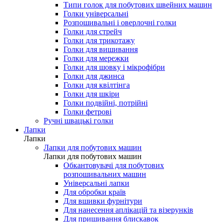
Типи голок для побутових швейних машин
Голки універсальні
Розпошивальні і оверлочні голки
Голки для стрейч
Голки для трикотажу
Голки для вишивання
Голки для мережки
Голки для шовку і мікрофібри
Голки для джинса
Голки для квілтінга
Голки для шкіри
Голки подвійні, потрійні
Голки фетрові
Ручні швацькі голки
Лапки
Лапки
Лапки для побутових машин
Лапки для побутових машин
Обкантовувачі для побутових
розпошивальних машин
Універсальні лапки
Для обробки країв
Для вшивки фурнітури
Для нанесення аплікацій та візерунків
Для пришивання блискавок