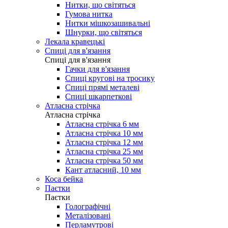
Нитки, що світяться
Гумова нитка
Нитки мішкозашивальні
Шнурки, що світяться
Лекала кравецькі
Cпиці для в'язання
Cпиці для в'язання
Гачки для в'язання
Спиці кругові на тросику
Спиці прямі металеві
Спиці шкарпеткові
Атласна стрічка
Атласна стрічка
Атласна стрічка 6 мм
Атласна стрічка 10 мм
Атласна стрічка 12 мм
Атласна стрічка 25 мм
Атласна стрічка 50 мм
Кант атласний, 10 мм
Коса бейка
Паєтки
Паєтки
Голографічні
Металізовані
Перламутрові