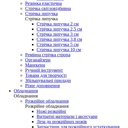
Резинка еластична
Стрічка світловідбивна
Стрічка липучка
Стрічка липучка
Стрічка липучка 2 см
Стрічка липучка 2,5 см
Стрічка липучка 3 см
Стрічка липучка 3,8 см
Стрічка липучка 5 см
Стрічка липучка 10 см
Ремінна стрічка стропа
Органайзери
Манекени
Ручний інструмент
Товари для творчості
Збільшувальні прилади
Різне доповнення
Обладнання
Обладнання
Розкрійне обладнання
Розкрійне обладнання
Ножі розкрійні
Витратні матеріали і аксесуари
Леза до розкрійних ножів
Запчастини для розкрійного устаткування