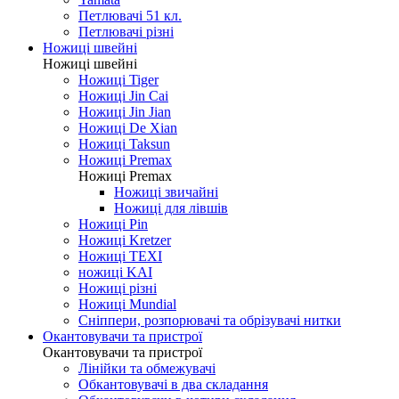
Петлювачі 51 кл.
Петлювачі різні
Ножиці швейні
Ножиці швейні
Ножиці Tiger
Ножиці Jin Cai
Ножиці Jin Jian
Ножиці De Xian
Ножиці Taksun
Ножиці Premax
Ножиці Premax
Ножиці звичайні
Ножиці для лівшів
Ножиці Pin
Ножиці Kretzer
Ножиці TEXI
ножиці KAI
Ножиці різні
Ножиці Mundial
Сніппери, розпорювачі та обрізувачі нитки
Окантовувачи та пристрої
Окантовувачи та пристрої
Лінійки та обмежувачі
Обкантовувачі в два складання