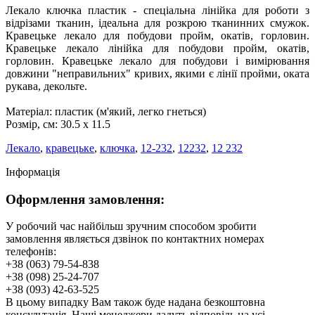
Лекало ключка пластик - спеціальна лінійка для роботи з
відрізами тканин, ідеальна для розкрою тканинних смужок.
Кравецьке лекало для побудови пройм, окатів, горловин.
Кравецьке лекало лінійка для побудови пройм, окатів,
горловин. Кравецьке лекало для побудови і вимірювання
довжини "неправильних" кривих, якими є лінії пройми, оката
рукава, декольте.
Матеріал: пластик (м'який, легко гнеться)
Розмір, см: 30.5 х 11.5
Лекало
,
кравецьке
,
ключка
,
12-232
,
12232
,
12 232
Інформація
Оформлення замовлення:
У робочий час найбільш зручним способом зробити
замовлення являється дзвінок по контактних номерах
телефонів:
+38 (063) 79-54-838
+38 (098) 25-24-707
+38 (093) 42-63-525
В цьому випадку Вам також буде надана безкоштовна
консультація. Наші менеджери дадуть відповідь на усі