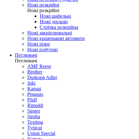
Ножі розкрійні
Ножі розкрійні
Ножі шабельні
Ножі дискові
Стрічка розкрійна
Ножі закріплювальні
Ножі кишенькові автомати
Ножі різне
Ножі побутові
Петлювачі
Петлювачі
AMF Reese
Brother
Durkopp Adler
Juki
Kansai
Pegasus
Pfaff
Rimoldi
Singer
Siruba
Textima
Typical
Union Special
Yamata