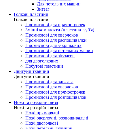
Для петельних машин
Зигзаг
Голкові пластини
Голкові пластини
Промислові для прямострочек
Змінні комплекти (пластина+зуб'я)
Промислові для оверлоков
Промислові для распошивалки
Промислові для закріпкових
Промислові для петельних машин
Промислові для зіг-загов
для двоголкових
Побутові пластини
Двигуни тканини
Двигуни тканини
Промислові для зиг-зага
Промислові для оверлоков
Промислові для прямострочек
Промислові для розпошивалок
Ножі та розкрійні леза
Ножі та розкрійні леза
Ножі пряморядні
Ножі оверлочні, розпошивальні
Ножі двоголкові
Ножі петельні, гудзичні