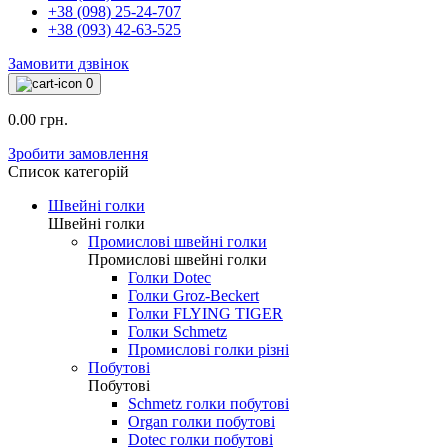
+38 (098) 25-24-707
+38 (093) 42-63-525
Замовити дзвінок
0
0.00 грн.
Зробити замовлення
Список категорій
Швейні голки
Швейні голки
Промислові швейні голки
Промислові швейні голки
Голки Dotec
Голки Groz-Beckert
Голки FLYING TIGER
Голки Schmetz
Промислові голки різні
Побутові
Побутові
Schmetz голки побутові
Organ голки побутові
Dotec голки побутові