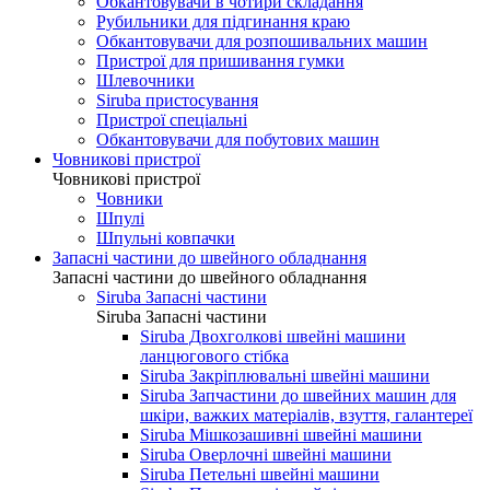
Обкантовувачи в чотири складання
Рубильники для підгинання краю
Обкантовувачи для розпошивальних машин
Пристрої для пришивання гумки
Шлевочники
Siruba пристосування
Пристрої спеціальні
Обкантовувачи для побутових машин
Човникові пристрої
Човникові пристрої
Човники
Шпулі
Шпульні ковпачки
Запасні частини до швейного обладнання
Запасні частини до швейного обладнання
Siruba Запасні частини
Siruba Запасні частини
Siruba Двохголкові швейні машини
ланцюгового стібка
Siruba Закріплювальні швейні машини
Siruba Запчастини до швейних машин для
шкіри, важких матеріалів, взуття, галантереї
Siruba Мішкозашивні швейні машини
Siruba Оверлочні швейні машини
Siruba Петельні швейні машини