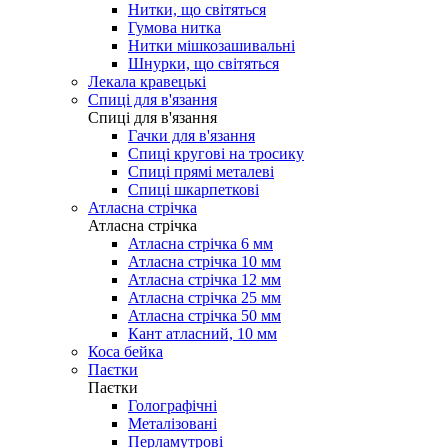
Нитки, що світяться
Гумова нитка
Нитки мішкозашивальні
Шнурки, що світяться
Лекала кравецькі
Cпиці для в'язання
Cпиці для в'язання
Гачки для в'язання
Спиці кругові на тросику
Спиці прямі металеві
Спиці шкарпеткові
Атласна стрічка
Атласна стрічка
Атласна стрічка 6 мм
Атласна стрічка 10 мм
Атласна стрічка 12 мм
Атласна стрічка 25 мм
Атласна стрічка 50 мм
Кант атласний, 10 мм
Коса бейка
Паєтки
Паєтки
Голографічні
Металізовані
Перламутрові