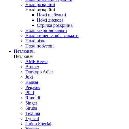
Ножі розкрійні
Ножі розкрійні
Ножі шабельні
Ножі дискові
Стрічка розкрійна
Ножі закріплювальні
Ножі кишенькові автомати
Ножі різне
Ножі побутові
Петлювачі
Петлювачі
AMF Reese
Brother
Durkopp Adler
Juki
Kansai
Pegasus
Pfaff
Rimoldi
Singer
Siruba
Textima
Typical
Union Special
Yamata