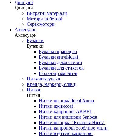
Двигуни
Двигуни
Витратні матеріали
Мотори побутові
Сервомотори
Аксесуари
Аксесуари
Булавки
Булавки
Булавки кравецькі
Булавки англійські
Булавки декоративні
Булавки для етикеток
Ігольниці магнітні
Нитковтягувачи
Крейда, маркери, олівці
Нитки
Нитки
Нитки швацькі Ideal Anma
Нитки джинсові
Нитки капронові AKBEL
Нитки для вишивки Sanbest
Нитки швацькі "Красная Нить"
Нитки капронові особливо міцні
Нитки взуттєві капронові