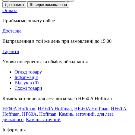
До кошика
Швидке замовлення
Оплата
Приймаємо оплату online
Доставка
Відправлення в той же день при замовленні до 15:00
Гарантії
Умови повернення та обміну обладнання
Огляд товару
Інформація
Відгуків (0)
Схожі товари
Камінь заточной для леза дискового HF60 A Hoffman
HF60A Hoffman
,
HF 60A Hoffman
,
HF-60A Hoffman
,
HF60 A
Hoffman
,
HF60A
,
Hoffman
,
Камінь
,
заточний
,
для леза
дискового
,
Камінь заточний
Інформація