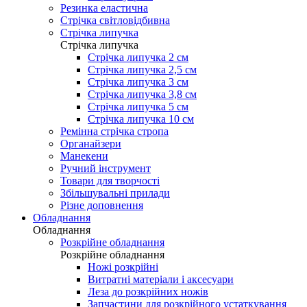
Резинка еластична
Стрічка світловідбивна
Стрічка липучка
Стрічка липучка
Стрічка липучка 2 см
Стрічка липучка 2,5 см
Стрічка липучка 3 см
Стрічка липучка 3,8 см
Стрічка липучка 5 см
Стрічка липучка 10 см
Ремінна стрічка стропа
Органайзери
Манекени
Ручний інструмент
Товари для творчості
Збільшувальні прилади
Різне доповнення
Обладнання
Обладнання
Розкрійне обладнання
Розкрійне обладнання
Ножі розкрійні
Витратні матеріали і аксесуари
Леза до розкрійних ножів
Запчастини для розкрійного устаткування