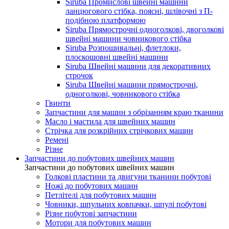
Siruba Промислові швейні машини
ланцюгового стібка, поясні, шлівочні з П-
подібною платформою
Siruba Прямострочні одноголкові, двоголкові
швейні машини човникового стібка
Siruba Розпошивальні, флетлоки,
плоскошовні швейні машини
Siruba Швейні машини для декоративних
строчок
Siruba Швейні машини прямострочні,
одноголкові, човникового стібка
Гвинти
Запчастини для машин з обрізанням краю тканини
Масло і мастила для швейних машин
Стрічка для розкрійних стрічкових машин
Ремені
Різне
Запчастини до побутових швейних машин
Запчастини до побутових швейних машин
Голкові пластини та двигуни тканини побутові
Ножі до побутових машин
Петлітелі для побутових машин
Човники, шпульних ковпачки, шпулі побутові
Різне побутові запчастини
Мотори для побутових машин