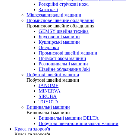
Розкрійні стрічкові ножі
Затискачі
Мішкозашивальні машини
Промислове швейне обладнання
Промислове швейне обладнання
GEMSY швейна техніка
Брусовочні машини
Кушнірські машини
Оверлоки
Промислові швейні машини
Прямостібкові машини
Розпошивальні машини
Швейне обладнання Juki
Побутові швейні машини
Побутові швейні машини
JANOME
MINERVA
SIRUBA
TOYOTA
Вишивальні машини
Вишивальні машини
Вишивальні машини DELTA
Побутові швейно-вишивальні машини
Краса та здоров'я
Краса та здоров'я