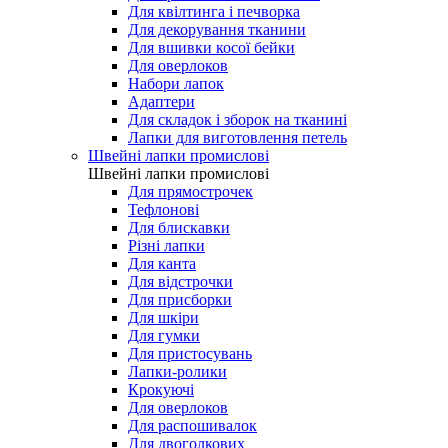
Для квілтинга і печворка
Для декорування тканини
Для вшивки косої бейки
Для оверлоков
Набори лапок
Адаптери
Для складок і зборок на тканині
Лапки для виготовлення петель
Швейні лапки промислові
Швейні лапки промислові
Для прямострочек
Тефлонові
Для блискавки
Різні лапки
Для канта
Для відстрочки
Для присборки
Для шкіри
Для гумки
Для пристосувань
Лапки-ролики
Крокуючі
Для оверлоков
Для распошивалок
Для двоголкових