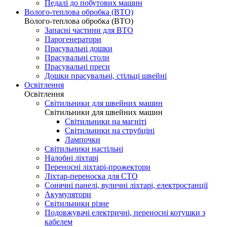
Педалі до побутових машин
Волого-теплова обробка (ВТО)
Волого-теплова обробка (ВТО)
Запасні частини для ВТО
Парогенератори
Прасувальні дошки
Прасувальні столи
Прасувальні преси
Дошки прасувальні, стільці швейні
Освітлення
Освітлення
Світильники для швейних машин
Світильники для швейних машин
Світильники на магніті
Світильники на струбціні
Лампочки
Світильники настільні
Налобні ліхтарі
Переносні ліхтарі-прожектори
Ліхтар-переноска для СТО
Сонячні панелі, вуличні ліхтарі, електростанції
Акумулятори
Світильники різне
Подовжувачі електричні, переносні котушки з
кабелем