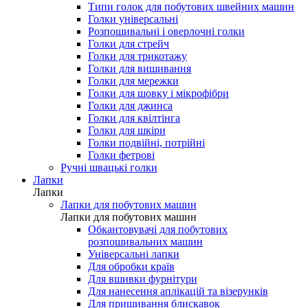
Типи голок для побутових швейних машин
Голки універсальні
Розпошивальні і оверлочні голки
Голки для стрейч
Голки для трикотажу
Голки для вишивання
Голки для мережки
Голки для шовку і мікрофібри
Голки для джинса
Голки для квілтінга
Голки для шкіри
Голки подвійні, потрійні
Голки фетрові
Ручні швацькі голки
Лапки
Лапки
Лапки для побутових машин
Лапки для побутових машин
Обкантовувачі для побутових
розпошивальних машин
Універсальні лапки
Для обробки країв
Для вшивки фурнітури
Для нанесення аплікацій та візерунків
Для пришивання блискавок