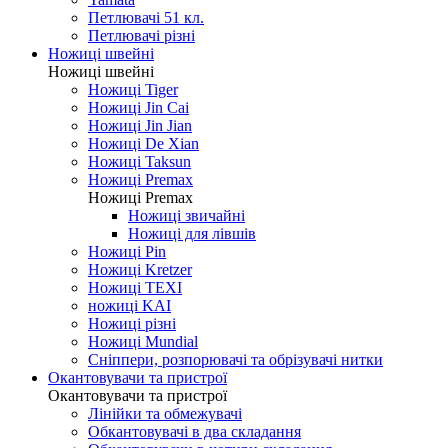
Петлювачі 51 кл.
Петлювачі різні
Ножиці швейні
Ножиці швейні
Ножиці Tiger
Ножиці Jin Cai
Ножиці Jin Jian
Ножиці De Xian
Ножиці Taksun
Ножиці Premax
Ножиці Premax
Ножиці звичайні
Ножиці для лівшів
Ножиці Pin
Ножиці Kretzer
Ножиці TEXI
ножиці KAI
Ножиці різні
Ножиці Mundial
Сніппери, розпорювачі та обрізувачі нитки
Окантовувачи та пристрої
Окантовувачи та пристрої
Лінійки та обмежувачі
Обкантовувачі в два складання