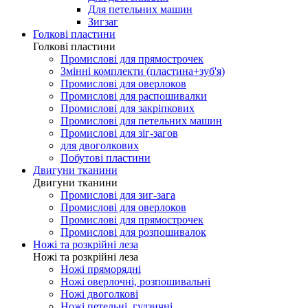
Для петельних машин
Зигзаг
Голкові пластини
Голкові пластини
Промислові для прямострочек
Змінні комплекти (пластина+зуб'я)
Промислові для оверлоков
Промислові для распошивалки
Промислові для закріпкових
Промислові для петельних машин
Промислові для зіг-загов
для двоголкових
Побутові пластини
Двигуни тканини
Двигуни тканини
Промислові для зиг-зага
Промислові для оверлоков
Промислові для прямострочек
Промислові для розпошивалок
Ножі та розкрійні леза
Ножі та розкрійні леза
Ножі пряморядні
Ножі оверлочні, розпошивальні
Ножі двоголкові
Ножі петельні, гудзичні