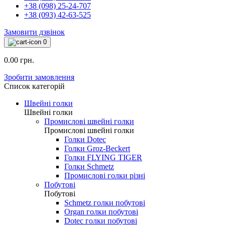
+38 (098) 25-24-707
+38 (093) 42-63-525
Замовити дзвінок
0
0.00 грн.
Зробити замовлення
Список категорій
Швейні голки
Швейні голки
Промислові швейні голки
Промислові швейні голки
Голки Dotec
Голки Groz-Beckert
Голки FLYING TIGER
Голки Schmetz
Промислові голки різні
Побутові
Побутові
Schmetz голки побутові
Organ голки побутові
Dotec голки побутові