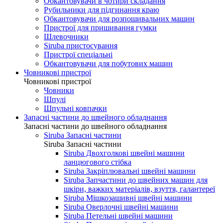
Обкантовувачи в чотири складання
Рубильники для підгинання краю
Обкантовувачи для розпошивальних машин
Пристрої для пришивання гумки
Шлевочники
Siruba пристосування
Пристрої спеціальні
Обкантовувачи для побутових машин
Човникові пристрої
Човникові пристрої
Човники
Шпулі
Шпульні ковпачки
Запасні частини до швейного обладнання
Запасні частини до швейного обладнання
Siruba Запасні частини
Siruba Запасні частини
Siruba Двохголкові швейні машини
ланцюгового стібка
Siruba Закріплювальні швейні машини
Siruba Запчастини до швейних машин для
шкіри, важких матеріалів, взуття, галантереї
Siruba Мішкозашивні швейні машини
Siruba Оверлочні швейні машини
Siruba Петельні швейні машини