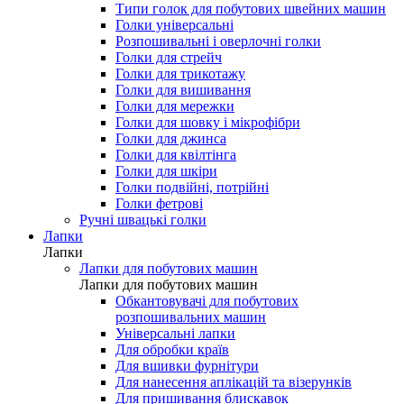
Типи голок для побутових швейних машин
Голки універсальні
Розпошивальні і оверлочні голки
Голки для стрейч
Голки для трикотажу
Голки для вишивання
Голки для мережки
Голки для шовку і мікрофібри
Голки для джинса
Голки для квілтінга
Голки для шкіри
Голки подвійні, потрійні
Голки фетрові
Ручні швацькі голки
Лапки
Лапки
Лапки для побутових машин
Лапки для побутових машин
Обкантовувачі для побутових
розпошивальних машин
Універсальні лапки
Для обробки країв
Для вшивки фурнітури
Для нанесення аплікацій та візерунків
Для пришивання блискавок