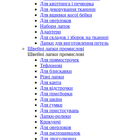
Для квілтинга і печворка
Для декорування тканини
Для вшивки косої бейки
Для оверлоков
Набори лапок
Адаптери
Для складок і зборок на тканині
Лапки для виготовлення петель
Швейні лапки промислові
Швейні лапки промислові
Для прямострочек
Тефлонові
Для блискавки
Різні лапки
Для канта
Для відстрочки
Для присборки
Для шкіри
Для гумки
Для пристосувань
Лапки-ролики
Крокуючі
Для оверлоков
Для распошивалок
Для двоголкових