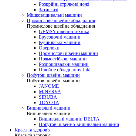
Розкрійні стрічкові ножі
Затискачі
Мішкозашивальні машини
Промислове швейне обладнання
Промислове швейне обладнання
GEMSY швейна техніка
Брусовочні машини
Кушнірські машини
Оверлоки
Промислові швейні машини
Прямостібкові машини
Розпошивальні машини
Швейне обладнання Juki
Побутові швейні машини
Побутові швейні машини
JANOME
MINERVA
SIRUBA
TOYOTA
Вишивальні машини
Вишивальні машини
Вишивальні машини DELTA
Побутові швейно-вишивальні машини
Краса та здоров'я
Краса та здоров'я