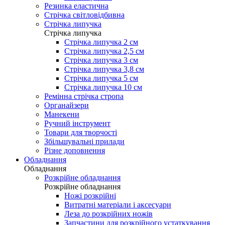
Резинка еластична
Стрічка світловідбивна
Стрічка липучка
Стрічка липучка
Стрічка липучка 2 см
Стрічка липучка 2,5 см
Стрічка липучка 3 см
Стрічка липучка 3,8 см
Стрічка липучка 5 см
Стрічка липучка 10 см
Ремінна стрічка стропа
Органайзери
Манекени
Ручний інструмент
Товари для творчості
Збільшувальні прилади
Різне доповнення
Обладнання
Обладнання
Розкрійне обладнання
Розкрійне обладнання
Ножі розкрійні
Витратні матеріали і аксесуари
Леза до розкрійних ножів
Запчастини для розкрійного устаткування