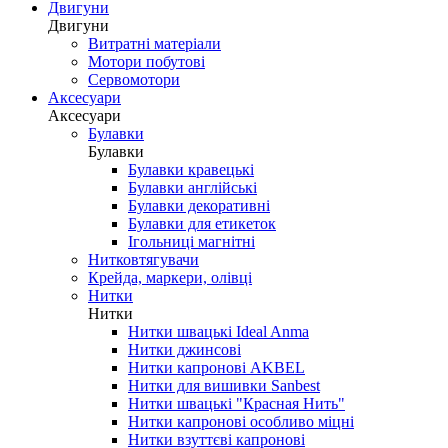
Двигуни
Двигуни
Витратні матеріали
Мотори побутові
Сервомотори
Аксесуари
Аксесуари
Булавки
Булавки
Булавки кравецькі
Булавки англійські
Булавки декоративні
Булавки для етикеток
Ігольниці магнітні
Нитковтягувачи
Крейда, маркери, олівці
Нитки
Нитки
Нитки швацькі Ideal Anma
Нитки джинсові
Нитки капронові AKBEL
Нитки для вишивки Sanbest
Нитки швацькі "Красная Нить"
Нитки капронові особливо міцні
Нитки взуттєві капронові