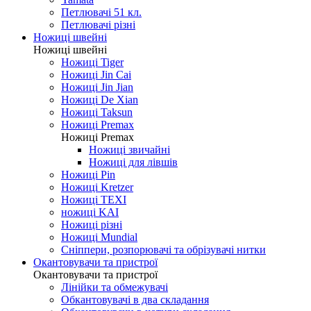
Петлювачі 51 кл.
Петлювачі різні
Ножиці швейні
Ножиці швейні
Ножиці Tiger
Ножиці Jin Cai
Ножиці Jin Jian
Ножиці De Xian
Ножиці Taksun
Ножиці Premax
Ножиці Premax
Ножиці звичайні
Ножиці для лівшів
Ножиці Pin
Ножиці Kretzer
Ножиці TEXI
ножиці KAI
Ножиці різні
Ножиці Mundial
Сніппери, розпорювачі та обрізувачі нитки
Окантовувачи та пристрої
Окантовувачи та пристрої
Лінійки та обмежувачі
Обкантовувачі в два складання