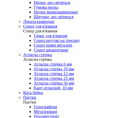
Нитки, що світяться
Гумова нитка
Нитки мішкозашивальні
Шнурки, що світяться
Лекала кравецькі
Cпиці для в'язання
Cпиці для в'язання
Гачки для в'язання
Спиці кругові на тросику
Спиці прямі металеві
Спиці шкарпеткові
Атласна стрічка
Атласна стрічка
Атласна стрічка 6 мм
Атласна стрічка 10 мм
Атласна стрічка 12 мм
Атласна стрічка 25 мм
Атласна стрічка 50 мм
Кант атласний, 10 мм
Коса бейка
Паєтки
Паєтки
Голографічні
Металізовані
Перламутрові