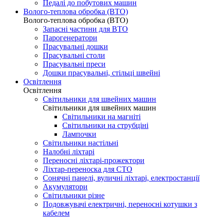
Педалі до побутових машин
Волого-теплова обробка (ВТО)
Волого-теплова обробка (ВТО)
Запасні частини для ВТО
Парогенератори
Прасувальні дошки
Прасувальні столи
Прасувальні преси
Дошки прасувальні, стільці швейні
Освітлення
Освітлення
Світильники для швейних машин
Світильники для швейних машин
Світильники на магніті
Світильники на струбціні
Лампочки
Світильники настільні
Налобні ліхтарі
Переносні ліхтарі-прожектори
Ліхтар-переноска для СТО
Сонячні панелі, вуличні ліхтарі, електростанції
Акумулятори
Світильники різне
Подовжувачі електричні, переносні котушки з
кабелем