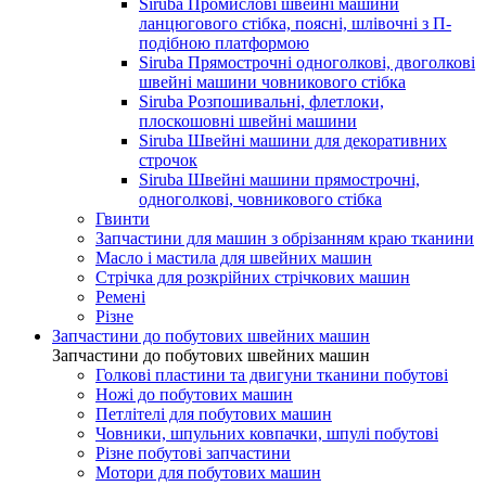
Siruba Промислові швейні машини
ланцюгового стібка, поясні, шлівочні з П-
подібною платформою
Siruba Прямострочні одноголкові, двоголкові
швейні машини човникового стібка
Siruba Розпошивальні, флетлоки,
плоскошовні швейні машини
Siruba Швейні машини для декоративних
строчок
Siruba Швейні машини прямострочні,
одноголкові, човникового стібка
Гвинти
Запчастини для машин з обрізанням краю тканини
Масло і мастила для швейних машин
Стрічка для розкрійних стрічкових машин
Ремені
Різне
Запчастини до побутових швейних машин
Запчастини до побутових швейних машин
Голкові пластини та двигуни тканини побутові
Ножі до побутових машин
Петлітелі для побутових машин
Човники, шпульних ковпачки, шпулі побутові
Різне побутові запчастини
Мотори для побутових машин