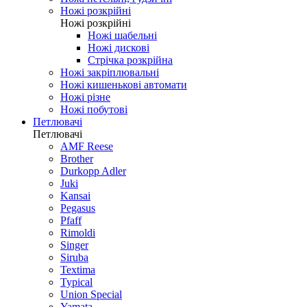
Ножі розкрійні
Ножі розкрійні
Ножі шабельні
Ножі дискові
Стрічка розкрійна
Ножі закріплювальні
Ножі кишенькові автомати
Ножі різне
Ножі побутові
Петлювачі
Петлювачі
AMF Reese
Brother
Durkopp Adler
Juki
Kansai
Pegasus
Pfaff
Rimoldi
Singer
Siruba
Textima
Typical
Union Special
Yamata