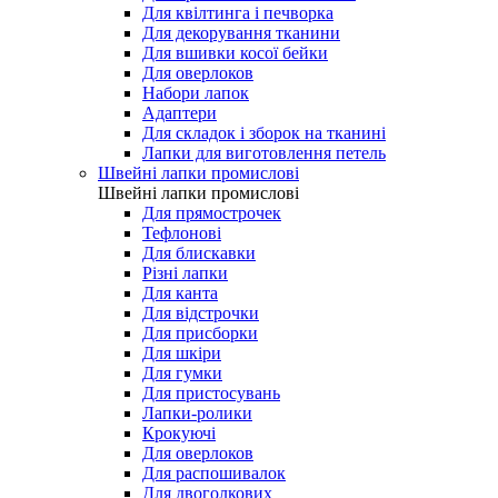
Для квілтинга і печворка
Для декорування тканини
Для вшивки косої бейки
Для оверлоков
Набори лапок
Адаптери
Для складок і зборок на тканині
Лапки для виготовлення петель
Швейні лапки промислові
Швейні лапки промислові
Для прямострочек
Тефлонові
Для блискавки
Різні лапки
Для канта
Для відстрочки
Для присборки
Для шкіри
Для гумки
Для пристосувань
Лапки-ролики
Крокуючі
Для оверлоков
Для распошивалок
Для двоголкових