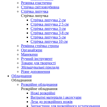
Резинка еластична
Стрічка світловідбивна
Стрічка липучка
Стрічка липучка
Стрічка липучка 2 см
Стрічка липучка 2,5 см
Стрічка липучка 3 см
Стрічка липучка 3,8 см
Стрічка липучка 5 см
Стрічка липучка 10 см
Ремінна стрічка стропа
Органайзери
Манекени
Ручний інструмент
Товари для творчості
Збільшувальні прилади
Різне доповнення
Обладнання
Обладнання
Розкрійне обладнання
Розкрійне обладнання
Ножі розкрійні
Витратні матеріали і аксесуари
Леза до розкрійних ножів
Запчастини для розкрійного устаткування