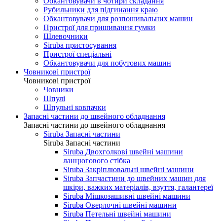
Обкантовувачи в чотири складання
Рубильники для підгинання краю
Обкантовувачи для розпошивальних машин
Пристрої для пришивання гумки
Шлевочники
Siruba пристосування
Пристрої спеціальні
Обкантовувачи для побутових машин
Човникові пристрої
Човникові пристрої
Човники
Шпулі
Шпульні ковпачки
Запасні частини до швейного обладнання
Запасні частини до швейного обладнання
Siruba Запасні частини
Siruba Запасні частини
Siruba Двохголкові швейні машини
ланцюгового стібка
Siruba Закріплювальні швейні машини
Siruba Запчастини до швейних машин для
шкіри, важких матеріалів, взуття, галантереї
Siruba Мішкозашивні швейні машини
Siruba Оверлочні швейні машини
Siruba Петельні швейні машини