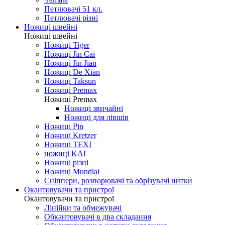
Петлювачі 51 кл.
Петлювачі різні
Ножиці швейні
Ножиці швейні
Ножиці Tiger
Ножиці Jin Cai
Ножиці Jin Jian
Ножиці De Xian
Ножиці Taksun
Ножиці Premax
Ножиці Premax
Ножиці звичайні
Ножиці для лівшів
Ножиці Pin
Ножиці Kretzer
Ножиці TEXI
ножиці KAI
Ножиці різні
Ножиці Mundial
Сніппери, розпорювачі та обрізувачі нитки
Окантовувачи та пристрої
Окантовувачи та пристрої
Лінійки та обмежувачі
Обкантовувачі в два складання