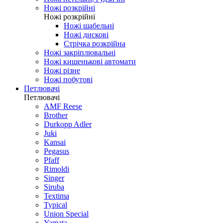
Ножі розкрійні
Ножі розкрійні
Ножі шабельні
Ножі дискові
Стрічка розкрійна
Ножі закріплювальні
Ножі кишенькові автомати
Ножі різне
Ножі побутові
Петлювачі
Петлювачі
AMF Reese
Brother
Durkopp Adler
Juki
Kansai
Pegasus
Pfaff
Rimoldi
Singer
Siruba
Textima
Typical
Union Special
Yamata