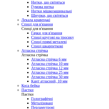
Нитки, що світяться
Гумова нитка
Нитки мішкозашивальні
Шнурки, що світяться
Лекала кравецькі
Cпиці для в'язання
Cпиці для в'язання
Гачки для в'язання
Спиці кругові на тросику
Спиці прямі металеві
Спиці шкарпеткові
Атласна стрічка
Атласна стрічка
Атласна стрічка 6 мм
Атласна стрічка 10 мм
Атласна стрічка 12 мм
Атласна стрічка 25 мм
Атласна стрічка 50 мм
Кант атласний, 10 мм
Коса бейка
Паєтки
Паєтки
Голографічні
Металізовані
Перламутрові