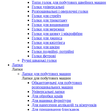
Типи голок для побутових швейних машин
Голки універсальні
Розпошивальні і оверлочні голки
Голки для стрейч
Голки для трикотажу
Голки для вишивання
Голки для мережки
Голки для шовку і мікрофібри
Голки для джинса
Голки для квілтінга
Голки для шкіри
Голки подвійні, потрійні
Голки фетрові
Ручні швацькі голки
Лапки
Лапки
Лапки для побутових машин
Лапки для побутових машин
Обкантовувачі для побутових
розпошивальних машин
Універсальні лапки
Для обробки країв
Для вшивки фурнітури
Для нанесення аплікацій та візерунків
Для пришивання блискавок