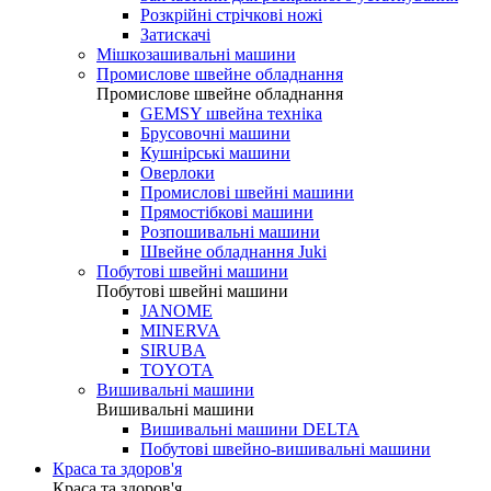
Розкрійні стрічкові ножі
Затискачі
Мішкозашивальні машини
Промислове швейне обладнання
Промислове швейне обладнання
GEMSY швейна техніка
Брусовочні машини
Кушнірські машини
Оверлоки
Промислові швейні машини
Прямостібкові машини
Розпошивальні машини
Швейне обладнання Juki
Побутові швейні машини
Побутові швейні машини
JANOME
MINERVA
SIRUBA
TOYOTA
Вишивальні машини
Вишивальні машини
Вишивальні машини DELTA
Побутові швейно-вишивальні машини
Краса та здоров'я
Краса та здоров'я