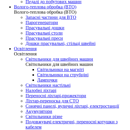
Педалі до побутових машин
Волого-теплова обробка (ВТО)
Волого-теплова обробка (ВТО)
Запасні частини для ВТО
Парогенератори
Прасувальні дошки
Прасувальні столи
Прасувальні преси
Дошки прасувальні, стільці швейні
Освітлення
Освітлення
Світильники для швейних машин
Світильники для швейних машин
Світильники на магніті
Світильники на струбціні
Лампочки
Світильники настільні
Налобні ліхтарі
Переносні ліхтарі-прожектори
Ліхтар-переноска для СТО
Сонячні панелі, вуличні ліхтарі, електростанції
Акумулятори
Світильники різне
Подовжувачі електричні, переносні котушки з
кабелем