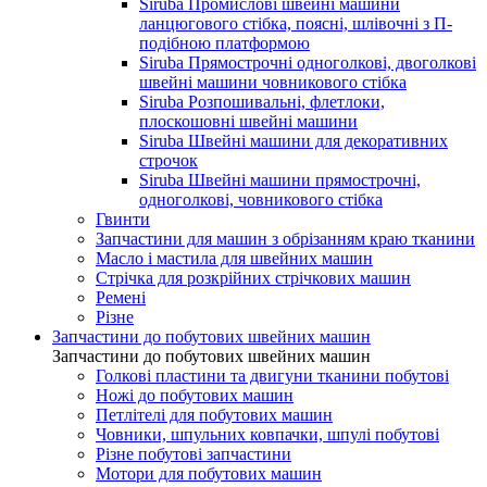
Siruba Промислові швейні машини
ланцюгового стібка, поясні, шлівочні з П-
подібною платформою
Siruba Прямострочні одноголкові, двоголкові
швейні машини човникового стібка
Siruba Розпошивальні, флетлоки,
плоскошовні швейні машини
Siruba Швейні машини для декоративних
строчок
Siruba Швейні машини прямострочні,
одноголкові, човникового стібка
Гвинти
Запчастини для машин з обрізанням краю тканини
Масло і мастила для швейних машин
Стрічка для розкрійних стрічкових машин
Ремені
Різне
Запчастини до побутових швейних машин
Запчастини до побутових швейних машин
Голкові пластини та двигуни тканини побутові
Ножі до побутових машин
Петлітелі для побутових машин
Човники, шпульних ковпачки, шпулі побутові
Різне побутові запчастини
Мотори для побутових машин