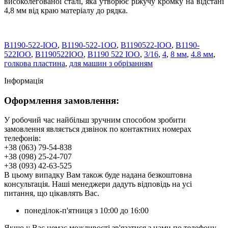
високолегованої сталі, яка утворює ріжучу кромку на відстані
4,8 мм від краю матеріалу до рядка.
B1190-522-IOO
,
B1190-522-1OO
,
B1190522-IOO
,
B1190-
522IOO
,
B1190522IOO
,
B1190 522 IOO
,
3/16
,
4
,
8 мм
,
4.8 мм
,
голкова пластина
,
для машин з обрізанням
Інформація
Оформлення замовлення:
У робочий час найбільш зручним способом зробити
замовлення являється дзвінок по контактних номерах
телефонів:
+38 (063) 79-54-838
+38 (098) 25-24-707
+38 (093) 42-63-525
В цьому випадку Вам також буде надана безкоштовна
консультація. Наші менеджери дадуть відповідь на усі
питання, що цікавлять Вас.
понеділок-п'ятниця з 10:00 до 16:00
Якщо у Вас немає можливості зв'язатися з нами по телефону,