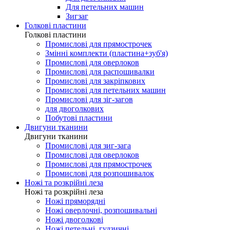
Для петельних машин
Зигзаг
Голкові пластини
Голкові пластини
Промислові для прямострочек
Змінні комплекти (пластина+зуб'я)
Промислові для оверлоков
Промислові для распошивалки
Промислові для закріпкових
Промислові для петельних машин
Промислові для зіг-загов
для двоголкових
Побутові пластини
Двигуни тканини
Двигуни тканини
Промислові для зиг-зага
Промислові для оверлоков
Промислові для прямострочек
Промислові для розпошивалок
Ножі та розкрійні леза
Ножі та розкрійні леза
Ножі пряморядні
Ножі оверлочні, розпошивальні
Ножі двоголкові
Ножі петельні, гудзичні