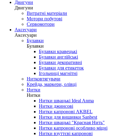
Двигуни
Двигуни
Витратні матеріали
Мотори побутові
Сервомотори
Аксесуари
Аксесуари
Булавки
Булавки
Булавки кравецькі
Булавки англійські
Булавки декоративні
Булавки для етикеток
Ігольниці магнітні
Нитковтягувачи
Крейда, маркери, олівці
Нитки
Нитки
Нитки швацькі Ideal Anma
Нитки джинсові
Нитки капронові AKBEL
Нитки для вишивки Sanbest
Нитки швацькі "Красная Нить"
Нитки капронові особливо міцні
Нитки взуттєві капронові