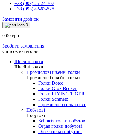
+38 (098) 25-24-707
+38 (093) 42-63-525
Замовити дзвінок
0
0.00 грн.
Зробити замовлення
Список категорій
Швейні голки
Швейні голки
Промислові швейні голки
Промислові швейні голки
Голки Dotec
Голки Groz-Beckert
Голки FLYING TIGER
Голки Schmetz
Промислові голки різні
Побутові
Побутові
Schmetz голки побутові
Organ голки побутові
Dotec голки побутові