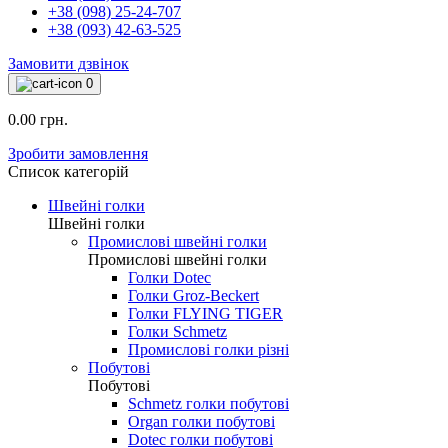
+38 (098) 25-24-707
+38 (093) 42-63-525
Замовити дзвінок
0
0.00 грн.
Зробити замовлення
Список категорій
Швейні голки
Швейні голки
Промислові швейні голки
Промислові швейні голки
Голки Dotec
Голки Groz-Beckert
Голки FLYING TIGER
Голки Schmetz
Промислові голки різні
Побутові
Побутові
Schmetz голки побутові
Organ голки побутові
Dotec голки побутові