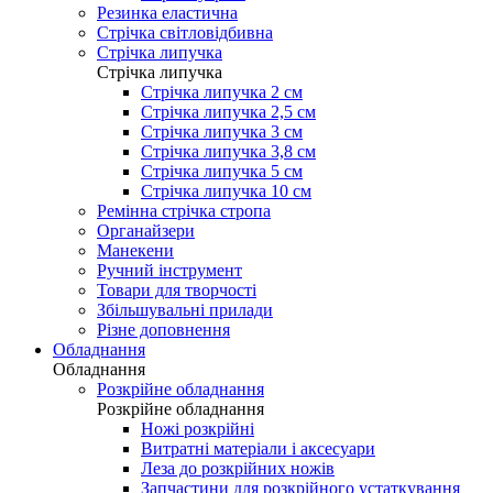
Резинка еластична
Стрічка світловідбивна
Стрічка липучка
Стрічка липучка
Стрічка липучка 2 см
Стрічка липучка 2,5 см
Стрічка липучка 3 см
Стрічка липучка 3,8 см
Стрічка липучка 5 см
Стрічка липучка 10 см
Ремінна стрічка стропа
Органайзери
Манекени
Ручний інструмент
Товари для творчості
Збільшувальні прилади
Різне доповнення
Обладнання
Обладнання
Розкрійне обладнання
Розкрійне обладнання
Ножі розкрійні
Витратні матеріали і аксесуари
Леза до розкрійних ножів
Запчастини для розкрійного устаткування