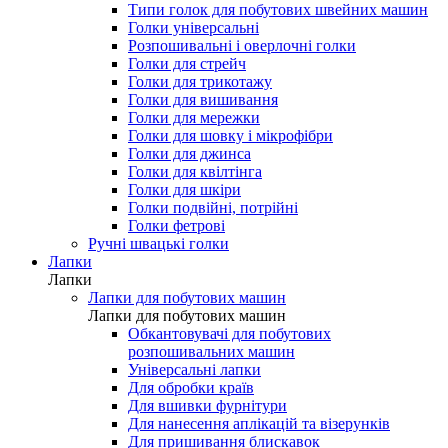
Типи голок для побутових швейних машин
Голки універсальні
Розпошивальні і оверлочні голки
Голки для стрейч
Голки для трикотажу
Голки для вишивання
Голки для мережки
Голки для шовку і мікрофібри
Голки для джинса
Голки для квілтінга
Голки для шкіри
Голки подвійні, потрійні
Голки фетрові
Ручні швацькі голки
Лапки
Лапки
Лапки для побутових машин
Лапки для побутових машин
Обкантовувачі для побутових
розпошивальних машин
Універсальні лапки
Для обробки країв
Для вшивки фурнітури
Для нанесення аплікацій та візерунків
Для пришивання блискавок