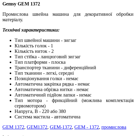
Gemsy GEM 1372
Промислова швейна машина для декоративної обробки
матеріалу.
Технічні характеристики:
Тип швейної машини - зигзаг
Кількість голок - 1
Кількість ниток - 2
Тип стібка - ланцюговий зигзаг
Тип платформи - плоска
Транспортер тканини - диференційний
Тип тканини - легкі, середні
Позиціонування голки - немає
Автоматична закріпка рядка - немає
Автоматична обрізка нитки - немає
Автоматичний підйом лапки - немає
Тип мотора - фрикційний (можлива комплектація
сервомотором)
Напруга, В - 220 або 380
Система мастила - автоматична
GEM 1372
,
GEM1372
,
GEM-1372
,
GEM - 1372
,
промислова