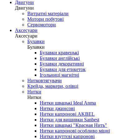
Двигуни
Двигуни
Витратні матеріали
Мотори побутові
Сервомотори
Аксесуари
Аксесуари
Булавки
Булавки
Булавки кравецькі
Булавки англійські
Булавки декоративні
Булавки для етикеток
Ігольниці магнітні
Нитковтягувачи
Крейда, маркери, олівці
Нитки
Нитки
Нитки швацькі Ideal Anma
Нитки джинсові
Нитки капронові AKBEL
Нитки для вишивки Sanbest
Нитки швацькі "Красная Нить"
Нитки капронові особливо міцні
Нитки взуттєві капронові