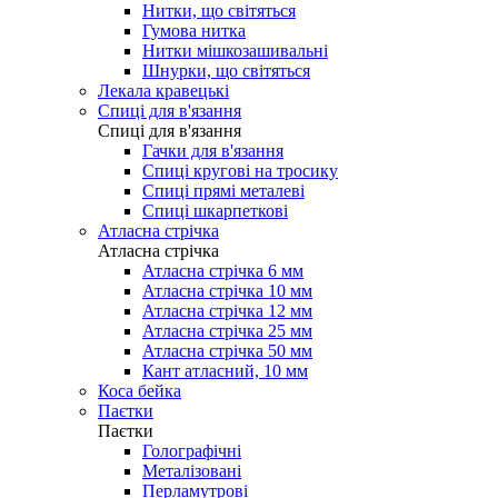
Нитки, що світяться
Гумова нитка
Нитки мішкозашивальні
Шнурки, що світяться
Лекала кравецькі
Cпиці для в'язання
Cпиці для в'язання
Гачки для в'язання
Спиці кругові на тросику
Спиці прямі металеві
Спиці шкарпеткові
Атласна стрічка
Атласна стрічка
Атласна стрічка 6 мм
Атласна стрічка 10 мм
Атласна стрічка 12 мм
Атласна стрічка 25 мм
Атласна стрічка 50 мм
Кант атласний, 10 мм
Коса бейка
Паєтки
Паєтки
Голографічні
Металізовані
Перламутрові