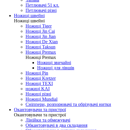
Петлювачі 51 кл.
Петлювачі різні
Ножиці швейні
Ножиці швейні
Ножиці Tiger
Ножиці Jin Cai
Ножиці Jin Jian
Ножиці De Xian
Ножиці Taksun
Ножиці Premax
Ножиці Premax
Ножиці звичайні
Ножиці для лівшів
Ножиці Pin
Ножиці Kretzer
Ножиці TEXI
ножиці KAI
Ножиці різні
Ножиці Mundial
Сніппери, розпорювачі та обрізувачі нитки
Окантовувачи та пристрої
Окантовувачи та пристрої
Лінійки та обмежувачі
Обкантовувачі в два складання