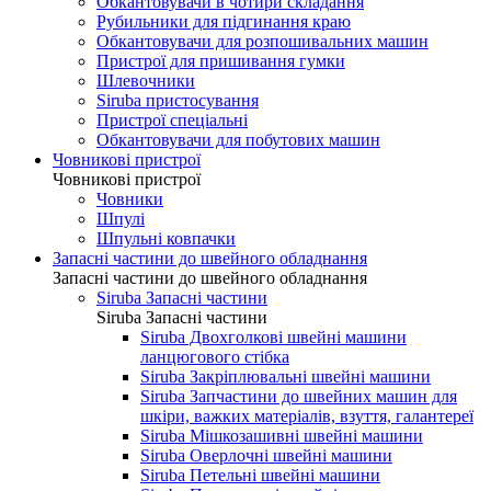
Обкантовувачи в чотири складання
Рубильники для підгинання краю
Обкантовувачи для розпошивальних машин
Пристрої для пришивання гумки
Шлевочники
Siruba пристосування
Пристрої спеціальні
Обкантовувачи для побутових машин
Човникові пристрої
Човникові пристрої
Човники
Шпулі
Шпульні ковпачки
Запасні частини до швейного обладнання
Запасні частини до швейного обладнання
Siruba Запасні частини
Siruba Запасні частини
Siruba Двохголкові швейні машини
ланцюгового стібка
Siruba Закріплювальні швейні машини
Siruba Запчастини до швейних машин для
шкіри, важких матеріалів, взуття, галантереї
Siruba Мішкозашивні швейні машини
Siruba Оверлочні швейні машини
Siruba Петельні швейні машини