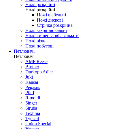
Ножі розкрійні
Ножі розкрійні
Ножі шабельні
Ножі дискові
Стрічка розкрійна
Ножі закріплювальні
Ножі кишенькові автомати
Ножі різне
Ножі побутові
Петлювачі
Петлювачі
AMF Reese
Brother
Durkopp Adler
Juki
Kansai
Pegasus
Pfaff
Rimoldi
Singer
Siruba
Textima
Typical
Union Special
Yamata