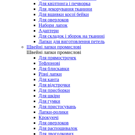
Для квілтинга і печворка
Для декорування тканини
Для вшивки косої бейки
Для оверлоков
Набори лапок
Адаптери
Для складок і зборок на тканині
Лапки для виготовлення петель
Швейні лапки промислові
Швейні лапки промислові
Для прямострочек
Тефлонові
Для блискавки
Різні лапки
Для канта
Для відстрочки
Для присборки
Для шкіри
Для гумки
Для пристосувань
Лапки-ролики
Крокуючі
Для оверлоков
Для распошивалок
Для двоголкових