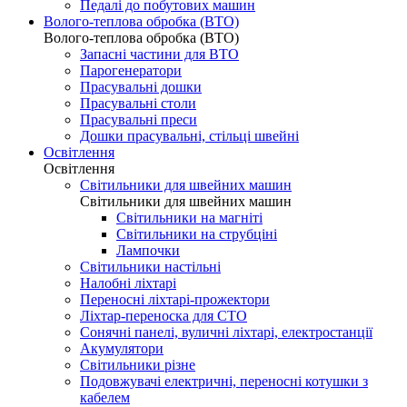
Педалі до побутових машин
Волого-теплова обробка (ВТО)
Волого-теплова обробка (ВТО)
Запасні частини для ВТО
Парогенератори
Прасувальні дошки
Прасувальні столи
Прасувальні преси
Дошки прасувальні, стільці швейні
Освітлення
Освітлення
Світильники для швейних машин
Світильники для швейних машин
Світильники на магніті
Світильники на струбціні
Лампочки
Світильники настільні
Налобні ліхтарі
Переносні ліхтарі-прожектори
Ліхтар-переноска для СТО
Сонячні панелі, вуличні ліхтарі, електростанції
Акумулятори
Світильники різне
Подовжувачі електричні, переносні котушки з
кабелем