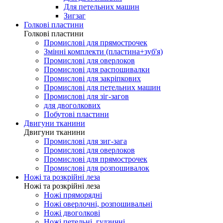
Для петельних машин
Зигзаг
Голкові пластини
Голкові пластини
Промислові для прямострочек
Змінні комплекти (пластина+зуб'я)
Промислові для оверлоков
Промислові для распошивалки
Промислові для закріпкових
Промислові для петельних машин
Промислові для зіг-загов
для двоголкових
Побутові пластини
Двигуни тканини
Двигуни тканини
Промислові для зиг-зага
Промислові для оверлоков
Промислові для прямострочек
Промислові для розпошивалок
Ножі та розкрійні леза
Ножі та розкрійні леза
Ножі пряморядні
Ножі оверлочні, розпошивальні
Ножі двоголкові
Ножі петельні, гудзичні