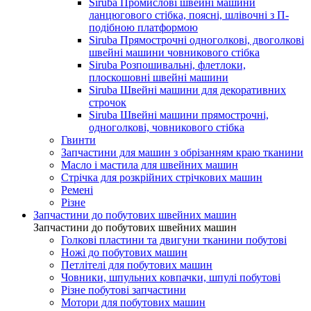
Siruba Промислові швейні машини
ланцюгового стібка, поясні, шлівочні з П-
подібною платформою
Siruba Прямострочні одноголкові, двоголкові
швейні машини човникового стібка
Siruba Розпошивальні, флетлоки,
плоскошовні швейні машини
Siruba Швейні машини для декоративних
строчок
Siruba Швейні машини прямострочні,
одноголкові, човникового стібка
Гвинти
Запчастини для машин з обрізанням краю тканини
Масло і мастила для швейних машин
Стрічка для розкрійних стрічкових машин
Ремені
Різне
Запчастини до побутових швейних машин
Запчастини до побутових швейних машин
Голкові пластини та двигуни тканини побутові
Ножі до побутових машин
Петлітелі для побутових машин
Човники, шпульних ковпачки, шпулі побутові
Різне побутові запчастини
Мотори для побутових машин