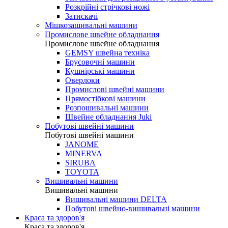
Розкрійні стрічкові ножі
Затискачі
Мішкозашивальні машини
Промислове швейне обладнання
Промислове швейне обладнання
GEMSY швейна техніка
Брусовочні машини
Кушнірські машини
Оверлоки
Промислові швейні машини
Прямостібкові машини
Розпошивальні машини
Швейне обладнання Juki
Побутові швейні машини
Побутові швейні машини
JANOME
MINERVA
SIRUBA
TOYOTA
Вишивальні машини
Вишивальні машини
Вишивальні машини DELTA
Побутові швейно-вишивальні машини
Краса та здоров'я
Краса та здоров'я